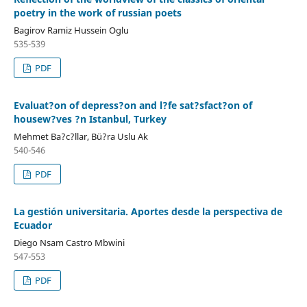
poetry in the work of russian poets
Bagirov Ramiz Hussein Oglu
535-539
PDF
Evaluat?on of depress?on and l?fe sat?sfact?on of
housew?ves ?n Istanbul, Turkey
Mehmet Ba?c?llar, Bü?ra Uslu Ak
540-546
PDF
La gestión universitaria. Aportes desde la perspectiva de
Ecuador
Diego Nsam Castro Mbwini
547-553
PDF