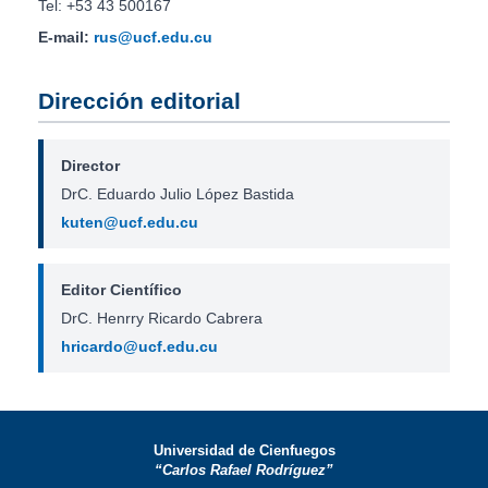
Tel: +53 43 500167
E-mail:
rus@ucf.edu.cu
Dirección editorial
Director
DrC. Eduardo Julio López Bastida
kuten@ucf.edu.cu
Editor Científico
DrC. Henrry Ricardo Cabrera
hricardo@ucf.edu.cu
Universidad de Cienfuegos
“Carlos Rafael Rodríguez”