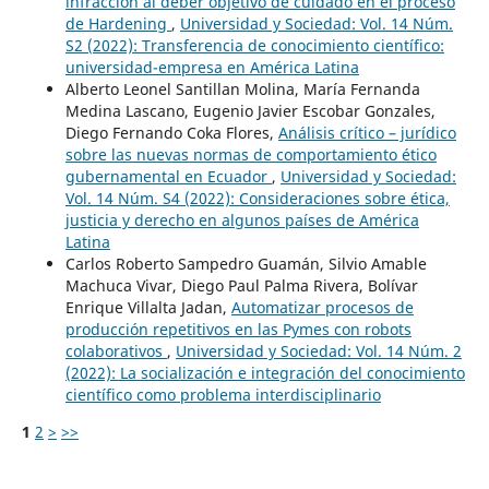
infracción al deber objetivo de cuidado en el proceso
de Hardening
,
Universidad y Sociedad: Vol. 14 Núm.
S2 (2022): Transferencia de conocimiento científico:
universidad-empresa en América Latina
Alberto Leonel Santillan Molina, María Fernanda
Medina Lascano, Eugenio Javier Escobar Gonzales,
Diego Fernando Coka Flores,
Análisis crítico – jurídico
sobre las nuevas normas de comportamiento ético
gubernamental en Ecuador
,
Universidad y Sociedad:
Vol. 14 Núm. S4 (2022): Consideraciones sobre ética,
justicia y derecho en algunos países de América
Latina
Carlos Roberto Sampedro Guamán, Silvio Amable
Machuca Vivar, Diego Paul Palma Rivera, Bolívar
Enrique Villalta Jadan,
Automatizar procesos de
producción repetitivos en las Pymes con robots
colaborativos
,
Universidad y Sociedad: Vol. 14 Núm. 2
(2022): La socialización e integración del conocimiento
científico como problema interdisciplinario
1
2
>
>>