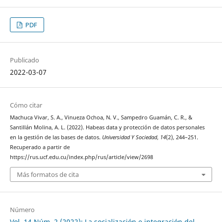
PDF
Publicado
2022-03-07
Cómo citar
Machuca Vivar, S. A., Vinueza Ochoa, N. V., Sampedro Guamán, C. R., &
Santillán Molina, A. L. (2022). Habeas data y protección de datos personales
en la gestión de las bases de datos.
Universidad Y Sociedad
,
14
(2), 244–251.
Recuperado a partir de
https://rus.ucf.edu.cu/index.php/rus/article/view/2698
Más formatos de cita
Número
Vol. 14 Núm. 2 (2022): La socialización e integración del