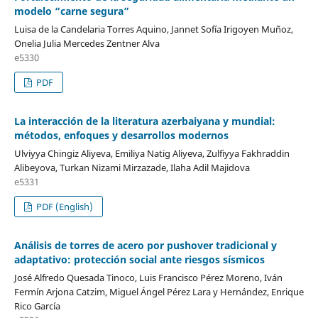
modelo “carne segura”
Luisa de la Candelaria Torres Aquino, Jannet Sofía Irigoyen Muñoz,
Onelia Julia Mercedes Zentner Alva
e5330
PDF
La interacción de la literatura azerbaiyana y mundial:
métodos, enfoques y desarrollos modernos
Ulviyya Chingiz Aliyeva, Emiliya Natig Aliyeva, Zulfiyya Fakhraddin
Alibeyova, Turkan Nizami Mirzazade, Ilaha Adil Majidova
e5331
PDF (English)
Análisis de torres de acero por pushover tradicional y
adaptativo: protección social ante riesgos sísmicos
José Alfredo Quesada Tinoco, Luis Francisco Pérez Moreno, Iván
Fermín Arjona Catzim, Miguel Ángel Pérez Lara y Hernández, Enrique
Rico García