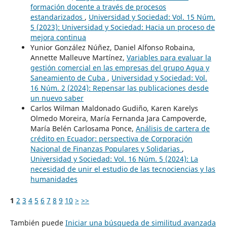
formación docente a través de procesos
estandarizados
,
Universidad y Sociedad: Vol. 15 Núm.
5 (2023): Universidad y Sociedad: Hacia un proceso de
mejora continua
Yunior González Núñez, Daniel Alfonso Robaina,
Annette Malleuve Martínez,
Variables para evaluar la
gestión comercial en las empresas del grupo Agua y
Saneamiento de Cuba
,
Universidad y Sociedad: Vol.
16 Núm. 2 (2024): Repensar las publicaciones desde
un nuevo saber
Carlos Wilman Maldonado Gudiño, Karen Karelys
Olmedo Moreira, María Fernanda Jara Campoverde,
María Belén Carlosama Ponce,
Análisis de cartera de
crédito en Ecuador: perspectiva de Corporación
Nacional de Finanzas Populares y Solidarias
,
Universidad y Sociedad: Vol. 16 Núm. 5 (2024): La
necesidad de unir el estudio de las tecnociencias y las
humanidades
1
2
3
4
5
6
7
8
9
10
>
>>
También puede
Iniciar una búsqueda de similitud avanzada