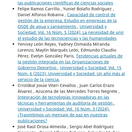
las publicaciones científicas de ciencias sociales
Felipe Ramos Carrillo , Yuniel Bolaño Rodríguez ,
Daniel Alfonso Robaina ,
Capacidad de control de
gestión de la empresa. Estudio en empresas de la
OSDE de agua y saneamiento
,
Universidad y
Sociedad: Vol. 16 Núm. 5 (2024): La necesidad de unir
el estudio de las tecnociencias y las humanidades
Yenisey León Reyes, Yadney Osmaida Miranda
Lorenzo, Maylín Marqués León, Edmundo Claudio
Pérez, Evelyn González Paris,
Tendencias actuales de
la gestión integrada en las Organizaciones de
Gobierno Deportivo
,
Universidad y Sociedad: Vol. 15
Núm. 6 (2023): Universidad y Sociedad: Un año más al
servicio de la ciencia.
Cristóbal Josúe Viteri Cevallos , Juan Carlos Erazo
Álvarez , Azucena de las Mercedes Torres Negrete ,
Integración de tecnologías innovadoras en las
técnicas y herramientas de auditoría de gestión
,
Universidad y Sociedad: Vol. 16 Núm. 3 (2024):
¿Trasmitimos un mensaje de paz en nuestras
publicaciones?
José Raúl Orosa Almeida , Sergio Abel Rodríguez