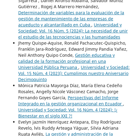
Sigarreta , Daniel Alfonso Robaina, Salvador Muñoz
Gutiérrez , Rogej A Marrero Hernández,
Determinación de variables para la evaluación de la
gestión de mantenimiento de las empresas de
acueducto y alcantarillado en Cuba
,
Universidad y
Sociedad: Vol. 16 Núm. 5 (2024): La necesidad de unir
el estudio de las tecnociencias y las humanidades
Jhemy Quispe-Aquise, Ronald Pachacutec-Quispicho,
Franklin Jara-Rodríguez, Edward Jimmy Pandia Yañez,
Neil Anthony Quipo Conde,
Gestión educativa y
calidad de la formación profesional en una
Universidad Pública Peruana
,
Universidad y Sociedad:
Vol. 15 Núm. 4 (2023): Cumplimos nuestro Aniversario
Decimoquinto
Mónica Patricia Mayorga Díaz, María Elena Cedeño
Rosales, Angelly Nicole Vásconez Camacho, Jorge
Fernando Goyes García,
Perspectivas del Informe
Integrado en la gestión organizacional en Ecuador
,
Universidad y Sociedad: Vol. 16 Núm. 4 (2024): !¿
Bienestar en el siglo XXI ?!
Evelyn jazmín Henríquez Antepara, Elsy Rodríguez
Revelo, lvis Ruddy Arteaga Yáguar, Silvia Adriana
Ruata Avilés,
La gestión y administración de la