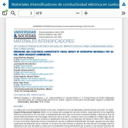
Materiales intensificadores de conductividad eléctrica en suelos: impacto social para comunidades seguras y resilientes