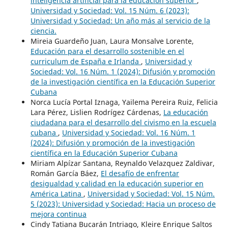
inteligencia artificial para la educación superior
,
Universidad y Sociedad: Vol. 15 Núm. 6 (2023):
Universidad y Sociedad: Un año más al servicio de la
ciencia.
Mireia Guardeño Juan, Laura Monsalve Lorente,
Educación para el desarrollo sostenible en el
curriculum de España e Irlanda
,
Universidad y
Sociedad: Vol. 16 Núm. 1 (2024): Difusión y promoción
de la investigación científica en la Educación Superior
Cubana
Norca Lucía Portal Iznaga, Yailema Pereira Ruiz, Felicia
Lara Pérez, Lislien Rodrígez Cárdenas,
La educación
ciudadana para el desarrollo del civismo en la escuela
cubana
,
Universidad y Sociedad: Vol. 16 Núm. 1
(2024): Difusión y promoción de la investigación
científica en la Educación Superior Cubana
Miriam Alpízar Santana, Reynaldo Velazquez Zaldivar,
Román García Báez,
El desafío de enfrentar
desigualdad y calidad en la educación superior en
América Latina
,
Universidad y Sociedad: Vol. 15 Núm.
5 (2023): Universidad y Sociedad: Hacia un proceso de
mejora continua
Cindy Tatiana Bucarán Intriago, Kleire Enrique Saltos