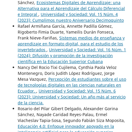
Sánchez,
Ecosistemas Digitales de Aprendizaje: una
Alternativa para el Aprendizaje del Cálculo Diferencial
e Integral
,
Universidad y Sociedad: Vol. 15 Núm. 4
(2023): Cumplimos nuestro Aniversario Decimoquinto
Rafael Armiñana García, Annette Padilla Gómez,
Rigoberto Fimia Duarte, Yameilis Durán Fonseca,
Frank Nieve-Fariñas,
Sistemas medios de enseñanza y
aprendizaje en formato digital, para el estudio de los
invertebrados
,
Universidad y Sociedad: Vol. 16 Núm. 1
(2024): Difusión y promoción de la investigación
científica en la Educación Superior Cubana
Nancy Del Rocio Tixi Cujilema, Cynthia Paola Veloz
Montenegro, Doris Judith López Rodríguez, Jorge
Mesa Vazquez,
Percepción de estudiantes sobre el uso
de tecnologías digitales en las ciencias naturales en
Ecuador.
,
Universidad y Sociedad: Vol. 15 Núm. 6
(2023): Universidad y Sociedad: Un año más al servicio
de la ciencia.
Rosario del Pilar Gibert Delgado, Alexander Gorina
Sánchez, Nayade Caridad Reyes-Palau, Ermel
Viacheslav Tapia-Sosa, Segundo Fabián Siza Moposita,
Educación 4.0: Enfoque innovador apoyado en la