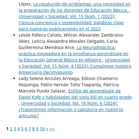
López,
La resolución de problemas: una necesidad en
la preparación de los docentes de Educación Básica.
,
Universidad y Sociedad: Vol. 15 Núm. 1 (2023):
Ciencia,conciencia y sostenibilidad: palabras clave
para nuestras publicaciones en el 2023
Leslie Folleco Calixto, Wilson Alexander Zambrano-
Vélez, Leticia Alexandra Morales Delgado, Carla
Guillermina Mendoza Arce,
La Neurodidáctica:
práctica innovadora en la enseñanza-aprendizaje en
la Educación General Básica en Milagro
,
Universidad
y Sociedad: Vol. 15 Núm. 4 (2023): Cumplimos nuestro
Aniversario Decimoquinto
Lady Selene Anzules Arreaga, Edison Chamorro
Niquinga, Pablo Hernán Tello Toapanta, Patricia
Marcela Pusda Salazar,
Estilos de aprendizaje de
David Kolb y habilidades del siglo XXI en cuarto grado
,
Universidad y Sociedad: Vol. 16 Núm. 6 (2024):
¿Trasmitimos información o sabiduría en nuestros
artículos?
1
2
3
4
5
6
7
8
9
10
>
>>