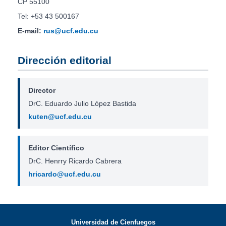
CP 55100
Tel: +53 43 500167
E-mail:
rus@ucf.edu.cu
Dirección editorial
Director
DrC. Eduardo Julio López Bastida
kuten@ucf.edu.cu
Editor Científico
DrC. Henrry Ricardo Cabrera
hricardo@ucf.edu.cu
Universidad de Cienfuegos