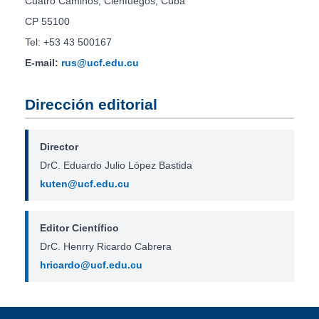
Cuatro Caminos, Cienfuegos, Cuba
CP 55100
Tel: +53 43 500167
E-mail:
rus@ucf.edu.cu
Dirección editorial
Director
DrC. Eduardo Julio López Bastida
kuten@ucf.edu.cu
Editor Científico
DrC. Henrry Ricardo Cabrera
hricardo@ucf.edu.cu