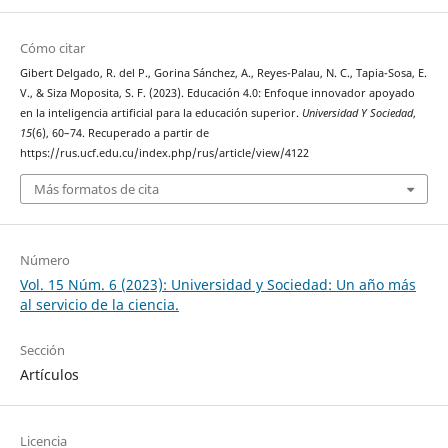
Cómo citar
Gibert Delgado, R. del P., Gorina Sánchez, A., Reyes-Palau, N. C., Tapia-Sosa, E.
V., & Siza Moposita, S. F. (2023). Educación 4.0: Enfoque innovador apoyado
en la inteligencia artificial para la educación superior.
Universidad Y Sociedad
,
15
(6), 60–74. Recuperado a partir de
https://rus.ucf.edu.cu/index.php/rus/article/view/4122
Más formatos de cita
Número
Vol. 15 Núm. 6 (2023): Universidad y Sociedad: Un año más
al servicio de la ciencia.
Sección
Artículos
Licencia