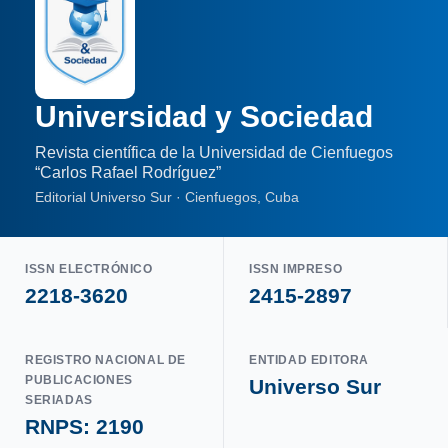
Universidad y Sociedad
Revista científica de la Universidad de Cienfuegos
“Carlos Rafael Rodríguez”
Editorial Universo Sur · Cienfuegos, Cuba
ISSN ELECTRÓNICO
ISSN IMPRESO
2218-3620
2415-2897
REGISTRO NACIONAL DE
ENTIDAD EDITORA
PUBLICACIONES
Universo Sur
SERIADAS
RNPS: 2190