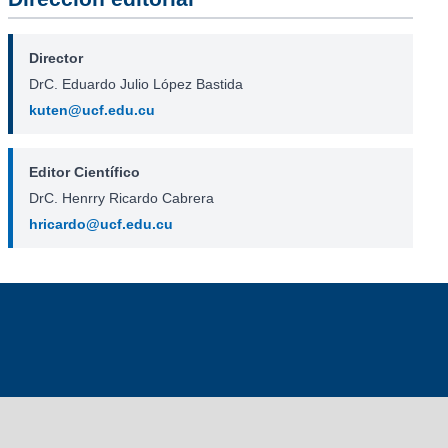
Director
DrC. Eduardo Julio López Bastida
kuten@ucf.edu.cu
Editor Científico
DrC. Henrry Ricardo Cabrera
hricardo@ucf.edu.cu