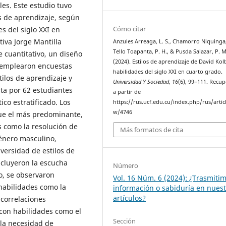
les. Este estudio tuvo
os de aprendizaje, según
Cómo citar
s del siglo XXI en
iva Jorge Mantilla
Anzules Arreaga, L. S., Chamorro Niquinga,
Tello Toapanta, P. H., & Pusda Salazar, P. M
 cuantitativo, un diseño
(2024). Estilos de aprendizaje de David Kol
se emplearon encuestas
habilidades del siglo XXI en cuarto grado.
tilos de aprendizaje y
Universidad Y Sociedad
,
16
(6), 99–111. Recu
ta por 62 estudiantes
a partir de
co estratificado. Los
https://rus.ucf.edu.cu/index.php/rus/artic
w/4746
fue el más predominante,
 como la resolución de
Más formatos de cita
énero masculino,
ersidad de estilos de
ncluyeron la escucha
Número
o, se observaron
Vol. 16 Núm. 6 (2024): ¿Trasmiti
 habilidades como la
información o sabiduría en nues
artículos?
 correlaciones
vo con habilidades como el
Sección
 la necesidad de