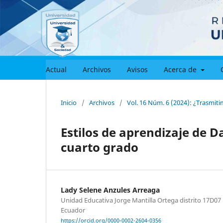
Actual
Archivos
Avisos
Acerca de
Inicio
/
Archivos
/
Vol. 16 Núm. 6 (2024): ¿Trasmiti
Estilos de aprendizaje de Da
cuarto grado
Lady Selene Anzules Arreaga
Unidad Educativa Jorge Mantilla Ortega distrito 17D07
Ecuador
https://orcid.org/0000-0002-2604-0356