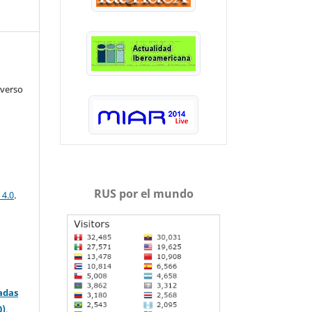
iverso
RUS por el mundo
 4.0
.
adas
0)
.