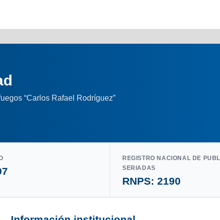
ad
nfuegos “Carlos Rafael Rodríguez”
O
REGISTRO NACIONAL DE PUB
SERIADAS
97
RNPS: 2190
Información institucional