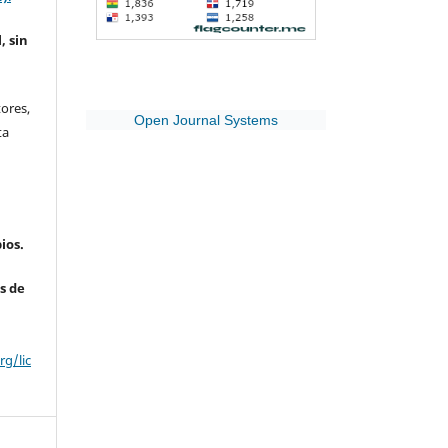
, sin
ores,
Open Journal Systems
ta
ios.
s de
g/lic