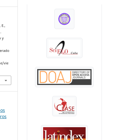
INDEXADA EN:
 E.,
.
b y
perado
le/vie
mos
tros