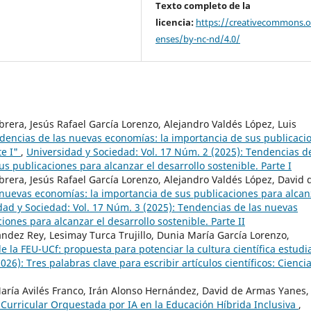
Texto completo de la
licencia:
https://creativecommons.or
enses/by-nc-nd/4.0/
rera, Jesús Rafael García Lorenzo, Alejandro Valdés López, Luis
ndencias de las nuevas economías: la importancia de sus publicaci
te I"
,
Universidad y Sociedad: Vol. 17 Núm. 2 (2025): Tendencias d
s publicaciones para alcanzar el desarrollo sostenible. Parte I
rera, Jesús Rafael García Lorenzo, Alejandro Valdés López, David 
s nuevas economías: la importancia de sus publicaciones para alcan
dad y Sociedad: Vol. 17 Núm. 3 (2025): Tendencias de las nuevas
ones para alcanzar el desarrollo sostenible. Parte II
ández Rey, Lesimay Turca Trujillo, Dunia María García Lorenzo,
e la FEU-UCf: propuesta para potenciar la cultura científica estudia
26): Tres palabras clave para escribir artículos científicos: Ciencia
aría Avilés Franco, Irán Alonso Hernández, David de Armas Yanes,
Curricular Orquestada por IA en la Educación Híbrida Inclusiva
,