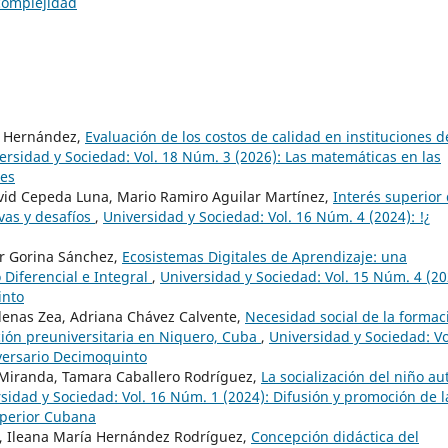
 complejidad
s Hernández,
Evaluación de los costos de calidad en instituciones d
ersidad y Sociedad: Vol. 18 Núm. 3 (2026): Las matemáticas en las
les
vid Cepeda Luna, Mario Ramiro Aguilar Martínez,
Interés superior 
ivas y desafíos
,
Universidad y Sociedad: Vol. 16 Núm. 4 (2024): !¿
er Gorina Sánchez,
Ecosistemas Digitales de Aprendizaje: una
 Diferencial e Integral
,
Universidad y Sociedad: Vol. 15 Núm. 4 (20
into
rdenas Zea, Adriana Chávez Calvente,
Necesidad social de la formac
ción preuniversitaria en Niquero, Cuba
,
Universidad y Sociedad: Vo
versario Decimoquinto
iranda, Tamara Caballero Rodríguez,
La socialización del niño au
sidad y Sociedad: Vol. 16 Núm. 1 (2024): Difusión y promoción de l
Superior Cubana
ez, Ileana María Hernández Rodríguez,
Concepción didáctica del