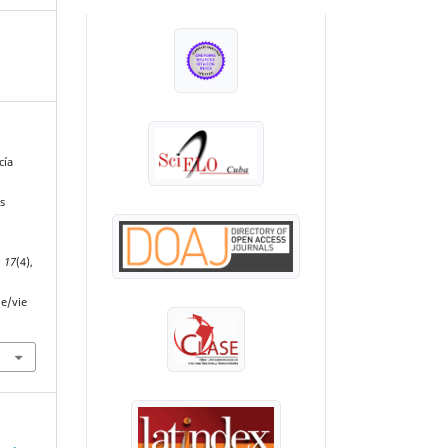
INDEXADA EN:
cía
s
as
,
17
(4),
le/vie