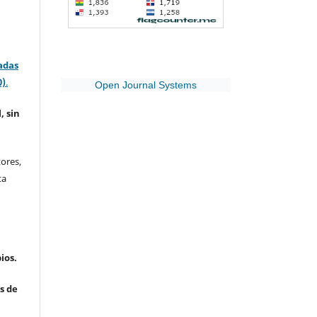
adas
0)
.
Open Journal Systems
, sin
ores,
ta
ios.
s de