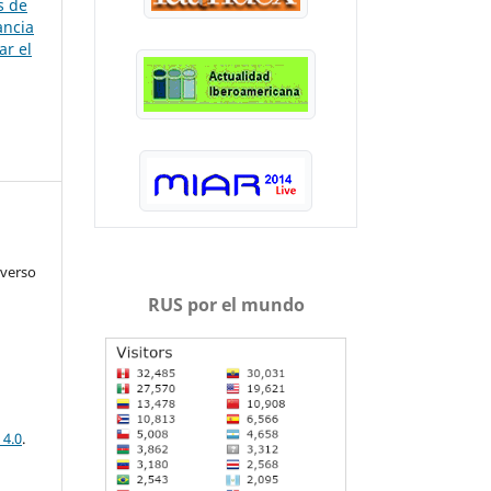
s de
ancia
ar el
iverso
RUS por el mundo
 4.0
.