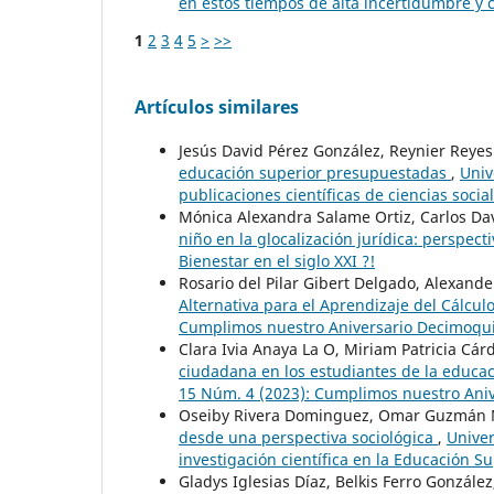
en estos tiempos de alta incertidumbre y
1
2
3
4
5
>
>>
Artículos similares
Jesús David Pérez González, Reynier Reye
educación superior presupuestadas
,
Univ
publicaciones científicas de ciencias socia
Mónica Alexandra Salame Ortiz, Carlos Da
niño en la glocalización jurídica: perspect
Bienestar en el siglo XXI ?!
Rosario del Pilar Gibert Delgado, Alexand
Alternativa para el Aprendizaje del Cálculo
Cumplimos nuestro Aniversario Decimoqu
Clara Ivia Anaya La O, Miriam Patricia Cá
ciudadana en los estudiantes de la educa
15 Núm. 4 (2023): Cumplimos nuestro Ani
Oseiby Rivera Dominguez, Omar Guzmán M
desde una perspectiva sociológica
,
Univer
investigación científica en la Educación 
Gladys Iglesias Díaz, Belkis Ferro Gonzál