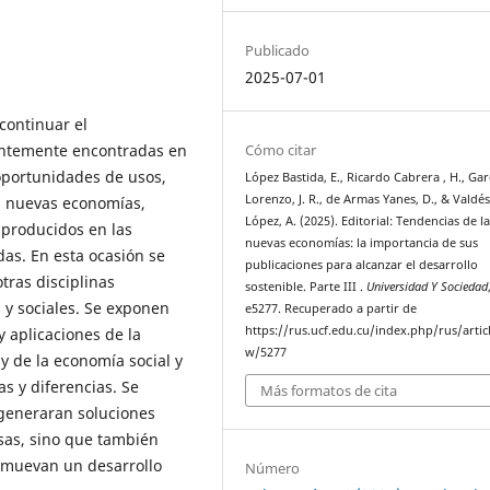
Publicado
2025-07-01
 continuar el
Cómo citar
entemente encontradas en
oportunidades de usos,
López Bastida, E., Ricardo Cabrera , H., Gar
Lorenzo, J. R., de Armas Yanes, D., & Valdé
s nuevas economías,
López, A. (2025). Editorial: Tendencias de l
 producidos en las
nuevas economías: la importancia de sus
das. En esta ocasión se
publicaciones para alcanzar el desarrollo
tras disciplinas
sostenible. Parte III .
Universidad Y Sociedad
 y sociales. Se exponen
e5277. Recuperado a partir de
https://rus.ucf.edu.cu/index.php/rus/artic
 aplicaciones de la
w/5277
 de la economía social y
as y diferencias. Se
Más formatos de cita
 generaran soluciones
sas, sino que también
romuevan un desarrollo
Número