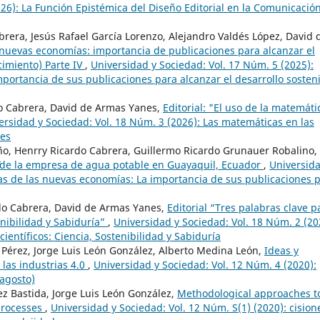
026): La Función Epistémica del Diseño Editorial en la Comunicació
rera, Jesús Rafael García Lorenzo, Alejandro Valdés López, David 
s nuevas economías: importancia de publicaciones para alcanzar el
cimiento) Parte IV
,
Universidad y Sociedad: Vol. 17 Núm. 5 (2025):
portancia de sus publicaciones para alcanzar el desarrollo sosteni
do Cabrera, David de Armas Yanes,
Editorial: "El uso de la matemáti
ersidad y Sociedad: Vol. 18 Núm. 3 (2026): Las matemáticas en las
les
ño, Henrry Ricardo Cabrera, Guillermo Ricardo Grunauer Robalino,
¨ de la empresa de agua potable en Guayaquil, Ecuador
,
Universida
as de las nuevas economías: La importancia de sus publicaciones 
rdo Cabrera, David de Armas Yanes,
Editorial “Tres palabras clave p
tenibilidad y Sabiduría”
,
Universidad y Sociedad: Vol. 18 Núm. 2 (20
científicos: Ciencia, Sostenibilidad y Sabiduría
 Pérez, Jorge Luis León González, Alberto Medina León,
Ideas y
las industrias 4.0
,
Universidad y Sociedad: Vol. 12 Núm. 4 (2020):
-agosto)
ez Bastida, Jorge Luis León González,
Methodological approaches t
 processes
,
Universidad y Sociedad: Vol. 12 Núm. S(1) (2020): cision