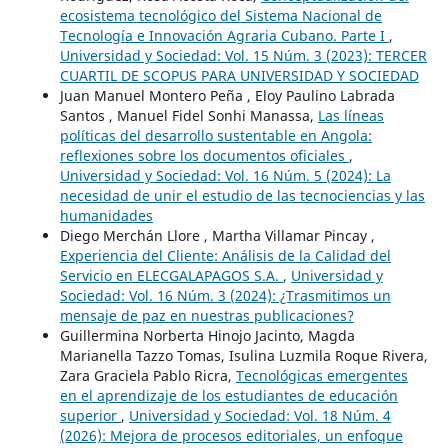
ecosistema tecnológico del Sistema Nacional de
Tecnología e Innovación Agraria Cubano. Parte I
,
Universidad y Sociedad: Vol. 15 Núm. 3 (2023): TERCER
CUARTIL DE SCOPUS PARA UNIVERSIDAD Y SOCIEDAD
Juan Manuel Montero Peña , Eloy Paulino Labrada
Santos , Manuel Fidel Sonhi Manassa,
Las líneas
políticas del desarrollo sustentable en Angola:
reflexiones sobre los documentos oficiales
,
Universidad y Sociedad: Vol. 16 Núm. 5 (2024): La
necesidad de unir el estudio de las tecnociencias y las
humanidades
Diego Merchán Llore , Martha Villamar Pincay ,
Experiencia del Cliente: Análisis de la Calidad del
Servicio en ELECGALAPAGOS S.A.
,
Universidad y
Sociedad: Vol. 16 Núm. 3 (2024): ¿Trasmitimos un
mensaje de paz en nuestras publicaciones?
Guillermina Norberta Hinojo Jacinto, Magda
Marianella Tazzo Tomas, Isulina Luzmila Roque Rivera,
Zara Graciela Pablo Ricra,
Tecnológicas emergentes
en el aprendizaje de los estudiantes de educación
superior
,
Universidad y Sociedad: Vol. 18 Núm. 4
(2026): Mejora de procesos editoriales, un enfoque