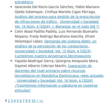
estratégico
Geoconda Del Rocío García Sánchez, Pablo Mariano
Ojeda Sotomayor, Cinthya Mariela Cajas Párraga,
Análisis del proceso para gestión de la prescripción
de infracciones de tráfico
,
Universidad y Sociedad:
Vol. 16 Núm. 4 (2024): !¿ Bienestar en el siglo XXI ?!
Celin Abad Padilla Padilla, Luis Fernando Buenaño
Moyano, Fredy Rodrigo Barahona Avecilla, Efraín
Velasteguí López,
Demanda del sistema ADAS: un
análisis de la percepción de los conductores
,
Universidad y Sociedad: Vol. 15 Núm. 4 (2023):
Cumplimos nuestro Aniversario Decimoquinto
Yajaida Madrigal Sierra, Georgina Amayuela Mora,
Daymel Alberto Cebrian Martín,
Superación de
docentes del nivel primario sobre recursos
tecnológicos en República Dominicana: retos actuales
,
Universidad y Sociedad: Vol. 16 Núm. 6 (2024):
¿Trasmitimos información o sabiduría en nuestros
artículos?
1
2
3
4
5
6
7
8
9
10
>
>>