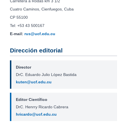
Carretera a Rodas km 3 1/2
Cuatro Caminos, Cienfuegos, Cuba
CP 55100
Tel: +53 43 500167
E-mail:
rus@ucf.edu.cu
Dirección editorial
Director
DrC. Eduardo Julio López Bastida
kuten@ucf.edu.cu
Editor Científico
DrC. Henrry Ricardo Cabrera
hricardo@ucf.edu.cu