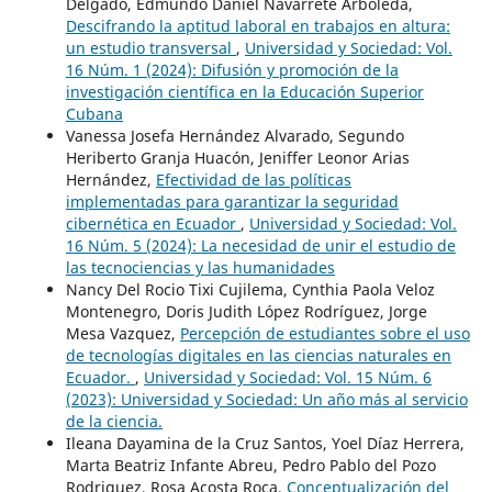
Delgado, Edmundo Daniel Navarrete Arboleda,
Descifrando la aptitud laboral en trabajos en altura:
un estudio transversal
,
Universidad y Sociedad: Vol.
16 Núm. 1 (2024): Difusión y promoción de la
investigación científica en la Educación Superior
Cubana
Vanessa Josefa Hernández Alvarado, Segundo
Heriberto Granja Huacón, Jeniffer Leonor Arias
Hernández,
Efectividad de las políticas
implementadas para garantizar la seguridad
cibernética en Ecuador
,
Universidad y Sociedad: Vol.
16 Núm. 5 (2024): La necesidad de unir el estudio de
las tecnociencias y las humanidades
Nancy Del Rocio Tixi Cujilema, Cynthia Paola Veloz
Montenegro, Doris Judith López Rodríguez, Jorge
Mesa Vazquez,
Percepción de estudiantes sobre el uso
de tecnologías digitales en las ciencias naturales en
Ecuador.
,
Universidad y Sociedad: Vol. 15 Núm. 6
(2023): Universidad y Sociedad: Un año más al servicio
de la ciencia.
Ileana Dayamina de la Cruz Santos, Yoel Díaz Herrera,
Marta Beatriz Infante Abreu, Pedro Pablo del Pozo
Rodriguez, Rosa Acosta Roca,
Conceptualización del