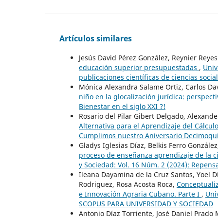
Artículos similares
Jesús David Pérez González, Reynier Reye
educación superior presupuestadas
,
Univ
publicaciones científicas de ciencias socia
Mónica Alexandra Salame Ortiz, Carlos Da
niño en la glocalización jurídica: perspect
Bienestar en el siglo XXI ?!
Rosario del Pilar Gibert Delgado, Alexand
Alternativa para el Aprendizaje del Cálculo
Cumplimos nuestro Aniversario Decimoqu
Gladys Iglesias Díaz, Belkis Ferro Gonzál
proceso de enseñanza aprendizaje de la ci
y Sociedad: Vol. 16 Núm. 2 (2024): Repens
Ileana Dayamina de la Cruz Santos, Yoel D
Rodriguez, Rosa Acosta Roca,
Conceptualiz
e Innovación Agraria Cubano. Parte I
,
Uni
SCOPUS PARA UNIVERSIDAD Y SOCIEDAD
Antonio Díaz Torriente, José Daniel Prado