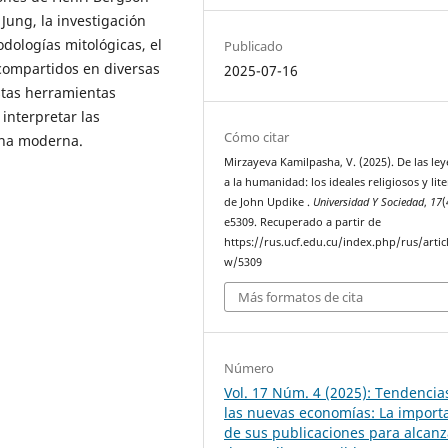
 Jung, la investigación
dologías mitológicas, el
Publicado
s compartidos en diversas
2025-07-16
estas herramientas
 interpretar las
Cómo citar
ana moderna.
Mirzayeva Kamilpasha, V. (2025). De las le
a la humanidad: los ideales religiosos y lit
de John Updike .
Universidad Y Sociedad
,
17
(
e5309. Recuperado a partir de
https://rus.ucf.edu.cu/index.php/rus/artic
w/5309
Más formatos de cita
Número
Vol. 17 Núm. 4 (2025): Tendencia
las nuevas economías: La import
de sus publicaciones para alcanz