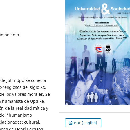
Humanismo,
o de John Updike conecta
-religiosos del siglo XX,
 de los valores morales. Se
ón humanista de Updike,
n de la realidad mítica y
co del "humanismo
lacionadas: cultural,
PDF (English)
xiones de Henri Bergson