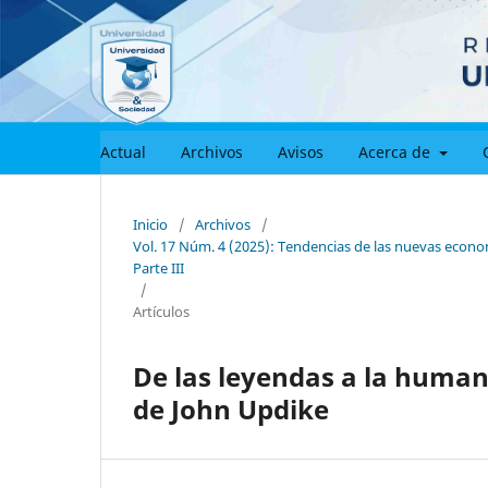
Actual
Archivos
Avisos
Acerca de
Inicio
/
Archivos
/
Vol. 17 Núm. 4 (2025): Tendencias de las nuevas econom
Parte III
/
Artículos
De las leyendas a la humanid
de John Updike