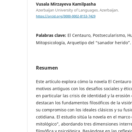
Vusala Mirzayeva Kamilpasha
Azerbaijan University of Languages. Azerbaijan.
https://orcid.org/0000-0002-8153-7429
Palabras clave:
El Centauro, Postsecularismo, 
Mitopsicología, Arquetipo del “sanador herido”.
Resumen
Este artículo explora cómo la novela El Centaur
motivos antiguos con los desafíos sociales y ético
en particular las crisis de identidad y la erosión
destacan los fundamentos filosóficos de la visi
su compromiso con los ideales clásicos y su fusió
cotidiana. El estudio sitúa la novela en el mar
mitológico", abordando tres dimensiones interre
filosófica y psicológica. Basándose en las refle