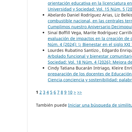
orientación educativa en la licenciatura e
Universidad y Sociedad: Vol. 15 Núm. 5 (2
Abelardo Daniel Rodríguez Arias, Liz Belk
combustible nacional, en las centrales te
Cumplimos nuestro Aniversario Decimoqu
Sinaí Boffill Vega, Marite Rodríguez Carri
evaluación de impactos en la creación de 
Núm. 4 (2024): !¿ Bienestar en el siglo XXI 
Lourdes Rubatino Santizo , Edgardo Enriq
Arbolado funcional y bienestar comunitari
Sociedad: Vol. 18 Núm. 4 (2026): Mejora de
Cindy Tatiana Bucarán Intriago, Kleire Enr
preparación de los docentes de Educación
Ciencia,conciencia y sostenibilidad: palab
1
2
3
4
5
6
7
8
9
10
>
>>
También puede
Iniciar una búsqueda de simili