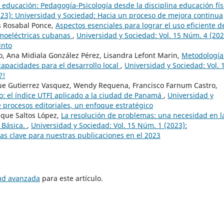
n educación: Pedagogía-Psicología desde la disciplina educación fí
023): Universidad y Sociedad: Hacia un proceso de mejora continua
is Rosabal Ponce,
Aspectos esenciales para lograr el uso eficiente d
rmoeléctricas cubanas
,
Universidad y Sociedad: Vol. 15 Núm. 4 (202
into
llo, Ana Midiala González Pérez, Lisandra Lefont Marin,
Metodología
capacidades para el desarrollo local
,
Universidad y Sociedad: Vol. 
?!
ue Gutierrez Vasquez, Wendy Requena, Francisco Farnum Castro,
o: el índice UTFI aplicado a la ciudad de Panamá
,
Universidad y
 procesos editoriales, un enfoque estratégico
ique Saltos López,
La resolución de problemas: una necesidad en l
 Básica.
,
Universidad y Sociedad: Vol. 15 Núm. 1 (2023):
ras clave para nuestras publicaciones en el 2023
tud avanzada
para este artículo.