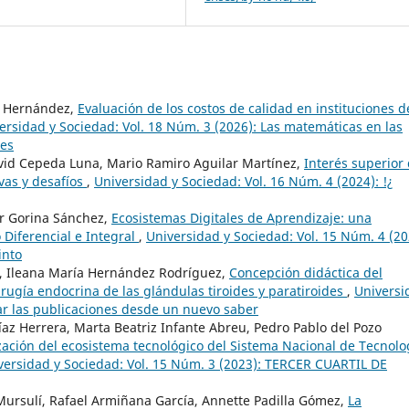
s Hernández,
Evaluación de los costos de calidad en instituciones d
ersidad y Sociedad: Vol. 18 Núm. 3 (2026): Las matemáticas en las
les
vid Cepeda Luna, Mario Ramiro Aguilar Martínez,
Interés superior 
ivas y desafíos
,
Universidad y Sociedad: Vol. 16 Núm. 4 (2024): !¿
er Gorina Sánchez,
Ecosistemas Digitales de Aprendizaje: una
 Diferencial e Integral
,
Universidad y Sociedad: Vol. 15 Núm. 4 (20
into
ez, Ileana María Hernández Rodríguez,
Concepción didáctica del
rugía endocrina de las glándulas tiroides y paratiroides
,
Universi
ar las publicaciones desde un nuevo saber
íaz Herrera, Marta Beatriz Infante Abreu, Pedro Pablo del Pozo
ación del ecosistema tecnológico del Sistema Nacional de Tecnolo
versidad y Sociedad: Vol. 15 Núm. 3 (2023): TERCER CUARTIL DE
 Mursulí, Rafael Armiñana García, Annette Padilla Gómez,
La