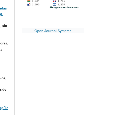
adas
0)
.
, sin
Open Journal Systems
ores,
ta
ios.
s de
g/lic