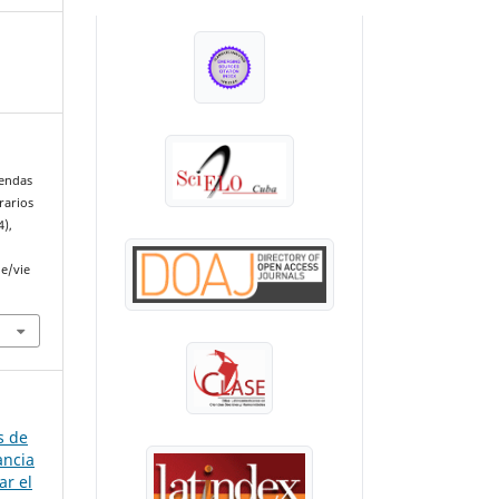
INDEXADA EN:
yendas
erarios
4),
le/vie
s de
ancia
ar el