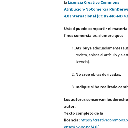
la
Licencia Creative Commons
Atribución-NoComercial-SinDeriv
4.0 Internacional (CC BY-NC-ND 4.
Usted puede compartir el material
fines comerciales, siempre que:
Atribuya
adecuadamente (aut
revista, enlace al artículo y a es
licencia).
No cree obras derivadas.
Indique si ha realizado camb
Los autores conservan los derecho
autor.
Texto completo de la
licencia:
https://creativecommons.or
enses/by-nc-nd/4.0/