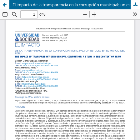
El impacto de la transparencia en la corrupción municipal: un estudio en el marco del Perú