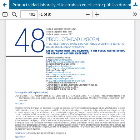
Productividad laboral y el teletrabajo en el sector público durante el período de emergencia nacional