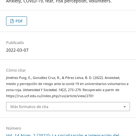
Anxiety, COVID-19, fear, risk perception, volunteers.
PDF
Publicado
2022-03-07
Cómo citar
Jiménez Puig, E., González Cruz, R., & Pérez Leiva, B. D. (2022). Ansiedad,
miedo y percepción de riesgo ante la covid-19 en universitarios voluntarios a
zona roja.
Universidad Y Sociedad
,
14
(2), 273–279. Recuperado a partir de
https://rus.ucf.edu.cu/index.php/rus/article/view/2701
Más formatos de cita
Número
Vol. 14 Núm. 2 (2022): La socialización e integración del