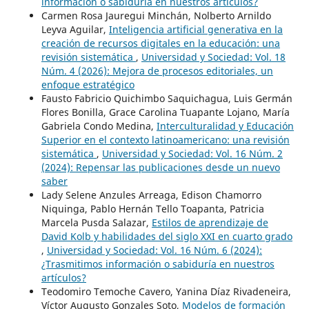
información o sabiduría en nuestros artículos?
Carmen Rosa Jauregui Minchán, Nolberto Arnildo
Leyva Aguilar,
Inteligencia artificial generativa en la
creación de recursos digitales en la educación: una
revisión sistemática
,
Universidad y Sociedad: Vol. 18
Núm. 4 (2026): Mejora de procesos editoriales, un
enfoque estratégico
Fausto Fabricio Quichimbo Saquichagua, Luis Germán
Flores Bonilla, Grace Carolina Tuapante Lojano, María
Gabriela Condo Medina,
Interculturalidad y Educación
Superior en el contexto latinoamericano: una revisión
sistemática
,
Universidad y Sociedad: Vol. 16 Núm. 2
(2024): Repensar las publicaciones desde un nuevo
saber
Lady Selene Anzules Arreaga, Edison Chamorro
Niquinga, Pablo Hernán Tello Toapanta, Patricia
Marcela Pusda Salazar,
Estilos de aprendizaje de
David Kolb y habilidades del siglo XXI en cuarto grado
,
Universidad y Sociedad: Vol. 16 Núm. 6 (2024):
¿Trasmitimos información o sabiduría en nuestros
artículos?
Teodomiro Temoche Cavero, Yanina Díaz Rivadeneira,
Víctor Augusto Gonzales Soto,
Modelos de formación