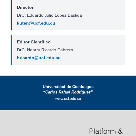
Director
DrC. Eduardo Julio López Bastida
kuten@ucf.edu.cu
Editor Científico
DrC. Henrry Ricardo Cabrera
hricardo@ucf.edu.cu
Universidad de Cienfuegos
“Carlos Rafael Rodríguez”
www.ucf.edu.cu