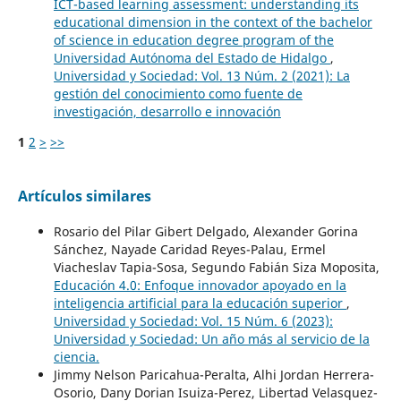
ICT-based learning assessment: understanding its
educational dimension in the context of the bachelor
of science in education degree program of the
Universidad Autónoma del Estado de Hidalgo
,
Universidad y Sociedad: Vol. 13 Núm. 2 (2021): La
gestión del conocimiento como fuente de
investigación, desarrollo e innovación
1
2
>
>>
Artículos similares
Rosario del Pilar Gibert Delgado, Alexander Gorina
Sánchez, Nayade Caridad Reyes-Palau, Ermel
Viacheslav Tapia-Sosa, Segundo Fabián Siza Moposita,
Educación 4.0: Enfoque innovador apoyado en la
inteligencia artificial para la educación superior
,
Universidad y Sociedad: Vol. 15 Núm. 6 (2023):
Universidad y Sociedad: Un año más al servicio de la
ciencia.
Jimmy Nelson Paricahua-Peralta, Alhi Jordan Herrera-
Osorio, Dany Dorian Isuiza-Perez, Libertad Velasquez-