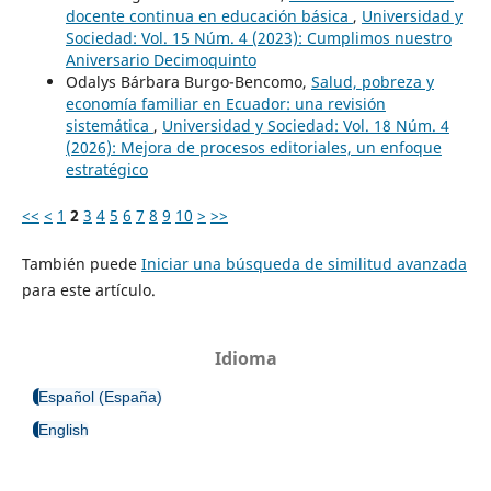
docente continua en educación básica
,
Universidad y
Sociedad: Vol. 15 Núm. 4 (2023): Cumplimos nuestro
Aniversario Decimoquinto
Odalys Bárbara Burgo-Bencomo,
Salud, pobreza y
economía familiar en Ecuador: una revisión
sistemática
,
Universidad y Sociedad: Vol. 18 Núm. 4
(2026): Mejora de procesos editoriales, un enfoque
estratégico
<<
<
1
2
3
4
5
6
7
8
9
10
>
>>
También puede
Iniciar una búsqueda de similitud avanzada
para este artículo.
Idioma
Español (España)
English