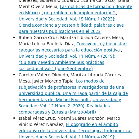
Meneses, Guillermo Eduardo Lizama Carrasco, Talina
Merit Olvera Mejía,
Las políticas de formación docente
en México, ¿un problema de implementación?
,
Universidad y Sociedad: Vol. 15 Núm. 1 (2023):
Ciencia,conciencia y sostenibilidad: palabras clave
para nuestras publicaciones en el 2023
Rubén García Cruz, Maritza Librada Cáceres Mesa,
María Leticia Bautista Díaz,
Convivencia y bienestar:
categorías necesarias para la educación positiva
,
Universidad y Sociedad: Vol. 11 Núm. 4 (2019):
"Cultura y Medio Ambiente.Sus prácticas
socioeducativas" (Julio-Septiembre)
Carolina Valero Olmedo, Maritza Librada Cáceres
Mesa, Javier Moreno Tapia,
Los modos de
subjetivación de profesores investigadores de una
universidad pública. Una mirada partir de la caja de
herramientas del Michel Foucault
,
Universidad y
Sociedad: Vol. 12 Núm. 2 (2020): Realidades
comparadasa y Eurasia (Marzo-Abril)
Isabel Pérez Cruz, Noemí Suárez Monzón, Marco
Vinicio Pérez Narváez,
El posgrado en el ámbito
educativo de la Universidad Tecnológica Indoamérica
,
Universidad y Sociedad: Vol. 11 Núm. 4 (2019):