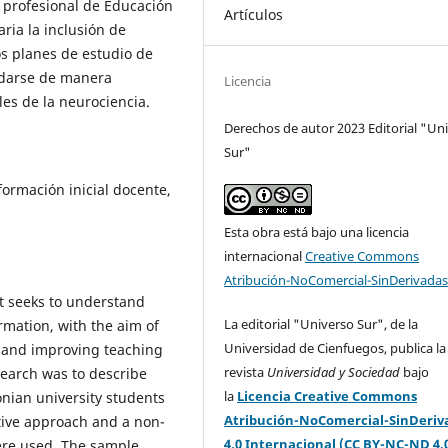
a profesional de Educación
Artículos
aria la inclusión de
os planes de estudio de
rdarse de manera
Licencia
es de la neurociencia.
Derechos de autor 2023 Editorial "Un
Sur"
formación inicial docente,
Esta obra está bajo una licencia
internacional
Creative Commons
Atribución-NoComercial-SinDerivadas
at seeks to understand
La editorial "Universo Sur", de la
mation, with the aim of
Universidad de Cienfuegos, publica la
e and improving teaching
revista
Universidad y Sociedad
bajo
search was to describe
la
Licencia Creative Commons
nian university students
Atribución-NoComercial-SinDeriv
ative approach and a non-
4.0 Internacional (CC BY-NC-ND 4.
ere used. The sample