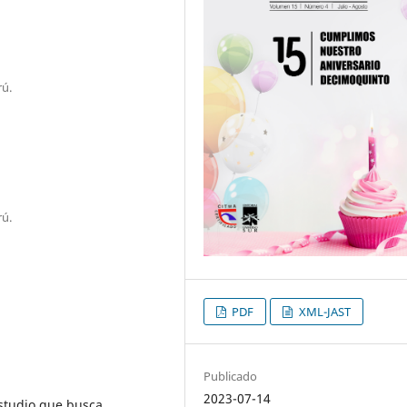
rú.
rú.
PDF
XML-JAST
Publicado
2023-07-14
studio que busca