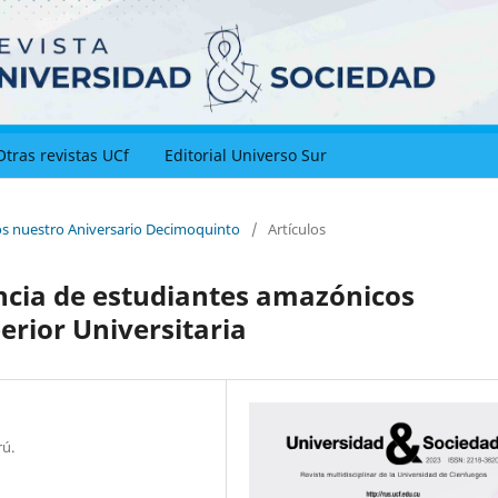
Otras revistas UCf
Editorial Universo Sur
os nuestro Aniversario Decimoquinto
/
Artículos
ncia de estudiantes amazónicos
rior Universitaria
rú.