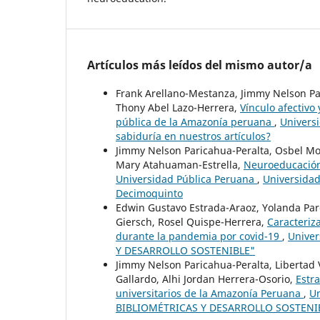
Artículos más leídos del mismo autor/a
Frank Arellano-Mestanza, Jimmy Nelson Pa
Thony Abel Lazo-Herrera,
Vínculo afectivo
pública de la Amazonía peruana
,
Universi
sabiduría en nuestros artículos?
Jimmy Nelson Paricahua-Peralta, Osbel Mo
Mary Atahuaman-Estrella,
Neuroeducación 
Universidad Pública Peruana
,
Universidad
Decimoquinto
Edwin Gustavo Estrada-Araoz, Yolanda Par
Giersch, Rosel Quispe-Herrera,
Caracteriz
durante la pandemia por covid-19
,
Univer
Y DESARROLLO SOSTENIBLE"
Jimmy Nelson Paricahua-Peralta, Libertad 
Gallardo, Alhi Jordan Herrera-Osorio,
Estr
universitarios de la Amazonía Peruana
,
Un
BIBLIOMÉTRICAS Y DESARROLLO SOSTENI