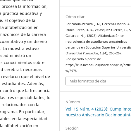
procesa la información,
a práctica educativa y
Cómo citar
 El objetivo de la
Paricahua-Peralta, J. N., Herrera-Osorio, A. 
la alfabetización en
Isuiza-Perez, D. D., Velasquez-Giersch, L., &
amazónicos de la carrera
Gallardo, N. J. (2023). Alfabetización en
cuantitativo y un diseño
neurociencia de estudiantes amazónicos
peruanos en Educación Superior Universita
o. La muestra estuvo
Universidad Y Sociedad
,
15
(4), 260–267.
es administró un
Recuperado a partir de
us conocimientos sobre
https://rus.ucf.edu.cu/index.php/rus/artic
dad cerebral, neuronas
w/3976
 revelaron que el nivel de
Más formatos de cita
os estudiantes. Además,
ncontró que la frecuencia
as tres especialidades, lo
Número
 relacionados con la
Vol. 15 Núm. 4 (2023): Cumplimo
rograma. En particular,
nuestro Aniversario Decimoquint
ables en la especialidad
la alfabetización en
Sección