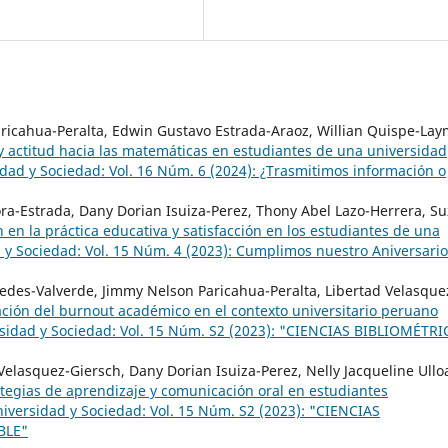
ricahua-Peralta, Edwin Gustavo Estrada-Araoz, Willian Quispe-Lay
 y actitud hacia las matemáticas en estudiantes de una universidad
dad y Sociedad: Vol. 16 Núm. 6 (2024): ¿Trasmitimos información o
ra-Estrada, Dany Dorian Isuiza-Perez, Thony Abel Lazo-Herrera, S
en la práctica educativa y satisfacción en los estudiantes de una
 y Sociedad: Vol. 15 Núm. 4 (2023): Cumplimos nuestro Aniversario
edes-Valverde, Jimmy Nelson Paricahua-Peralta, Libertad Velasque
ación del burnout académico en el contexto universitario peruano
sidad y Sociedad: Vol. 15 Núm. S2 (2023): "CIENCIAS BIBLIOMÉTRI
Velasquez-Giersch, Dany Dorian Isuiza-Perez, Nelly Jacqueline Ullo
ategias de aprendizaje y comunicación oral en estudiantes
iversidad y Sociedad: Vol. 15 Núm. S2 (2023): "CIENCIAS
BLE"