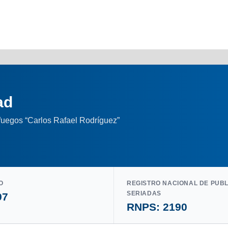
ad
nfuegos “Carlos Rafael Rodríguez”
O
REGISTRO NACIONAL DE PUB
SERIADAS
97
RNPS: 2190