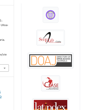
INDEXADA EN:
J.,
 Ulloa-
ria.
le/vie
s
o