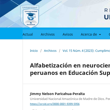
Actual
Archivos
Avisos
Acerca de
Inicio
/
Archivos
/
Vol. 15 Núm. 4 (2023): Cumplim
Alfabetización en neurocie
peruanos en Educación Supe
Jimmy Nelson Paricahua-Peralta
Universidad Nacional Amazónica de Madre de Dios. Pe
https://orcid.org/0000-0001-9399-5956