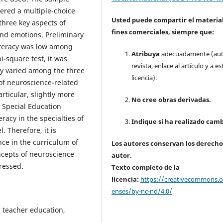
ered a multiple-choice
Usted puede compartir el material
three key aspects of
fines comerciales, siempre que:
and emotions. Preliminary
literacy was low among
Atribuya
adecuadamente (aut
i-square test, it was
revista, enlace al artículo y a es
cy varied among the three
licencia).
 of neuroscience-related
rticular, slightly more
No cree obras derivadas.
d Special Education
racy in the specialties of
Indique si ha realizado camb
. Therefore, it is
nce in the curriculum of
Los autores conservan los derecho
oncepts of neuroscience
autor.
ressed.
Texto completo de la
licencia:
https://creativecommons.or
enses/by-nc-nd/4.0/
l teacher education,