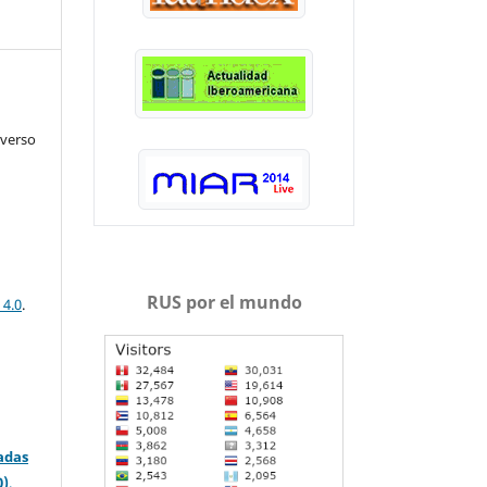
iverso
RUS por el mundo
 4.0
.
adas
0)
.