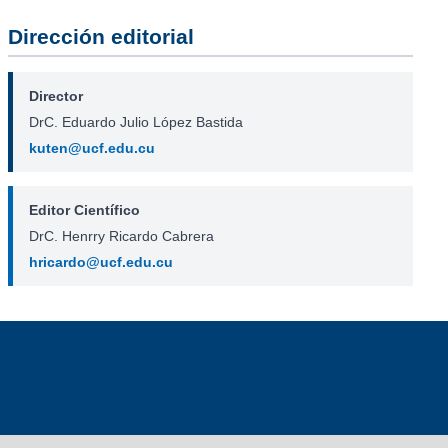
Dirección editorial
Director
DrC. Eduardo Julio López Bastida
kuten@ucf.edu.cu
Editor Científico
DrC. Henrry Ricardo Cabrera
hricardo@ucf.edu.cu