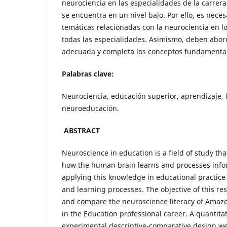
neurociencia en las especialidades de la carrer
se encuentra en un nivel bajo. Por ello, es neces
temáticas relacionadas con la neurociencia en l
todas las especialidades. Asimismo, deben abo
adecuada y completa los conceptos fundamental
Palabras clave:
Neurociencia, educación superior, aprendizaje, 
neuroeducación.
ABSTRACT
Neuroscience in education is a field of study th
how the human brain learns and processes infor
applying this knowledge in educational practic
and learning processes. The objective of this re
and compare the neuroscience literacy of Amazo
in the Education professional career. A quantit
experimental descriptive-comparative design w