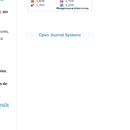
, sin
ores,
Open Journal Systems
ta
ios.
s de
g/lic