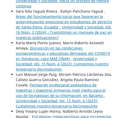
Universidad y Sociedad: Hacia un proceso de mejora
continua
Sara Nila Yagual Rivera , Evelyn Panchana Yagual ,
Áreas del funcionamiento social que favorecen la
autorregulación emocional en estudiantes de derecho
de Santa Elena, Ecuador
,
Universidad y Sociedad: Vol.
16 Núm. 3 (2024): ¿Trasmitimos un mensaje de paz en
nuestras publicaciones?
Karla María Flores Juanez, Mario Roberto Acevedo
Amaya,
Disrupción en las condiciones
socioeconómicas y educativas derivadas del COVID19
en Honduras: caso MAE-UNAH
,
Universidad y
Sociedad: Vol. 15 Núm. 4 (2023): Cumplimos nuestro
Aniversario Decimoquinto
Luis Manuel Jorge Puig, Miriam Patricia Cárdenas Zea,
Calixto Guerra González, Angela Paula Ramírez
Casate,
Formación profesional pedagógica de
maestras y maestros primarios nivel medio para el
uso de tecnologías de la información, en Bayamo
,
Universidad y Sociedad: Vol. 15 Núm. 4 (2023):
Cumplimos nuestro Aniversario Decimoquinto
Dexy Yovany Luján Horna, Nolberto Arnildo Leyva
Aguilar ,
Estrategias metacognitivas para incrementar