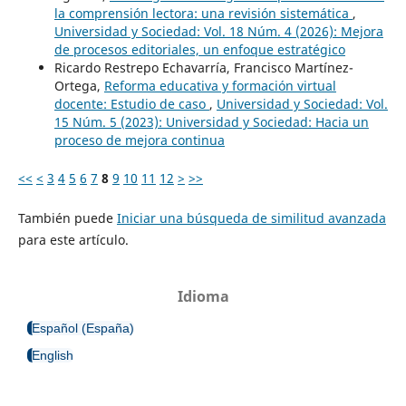
la comprensión lectora: una revisión sistemática
,
Universidad y Sociedad: Vol. 18 Núm. 4 (2026): Mejora
de procesos editoriales, un enfoque estratégico
Ricardo Restrepo Echavarría, Francisco Martínez-
Ortega,
Reforma educativa y formación virtual
docente: Estudio de caso
,
Universidad y Sociedad: Vol.
15 Núm. 5 (2023): Universidad y Sociedad: Hacia un
proceso de mejora continua
<<
<
3
4
5
6
7
8
9
10
11
12
>
>>
También puede
Iniciar una búsqueda de similitud avanzada
para este artículo.
Idioma
Español (España)
English