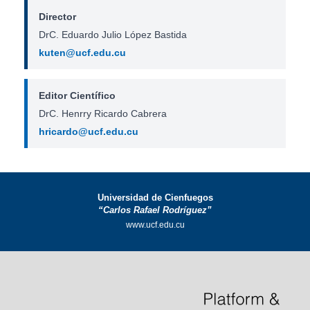
Director
DrC. Eduardo Julio López Bastida
kuten@ucf.edu.cu
Editor Científico
DrC. Henrry Ricardo Cabrera
hricardo@ucf.edu.cu
Universidad de Cienfuegos
“Carlos Rafael Rodríguez”
www.ucf.edu.cu