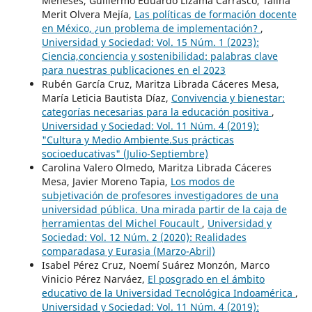
Meneses, Guillermo Eduardo Lizama Carrasco, Talina
Merit Olvera Mejía,
Las políticas de formación docente
en México, ¿un problema de implementación?
,
Universidad y Sociedad: Vol. 15 Núm. 1 (2023):
Ciencia,conciencia y sostenibilidad: palabras clave
para nuestras publicaciones en el 2023
Rubén García Cruz, Maritza Librada Cáceres Mesa,
María Leticia Bautista Díaz,
Convivencia y bienestar:
categorías necesarias para la educación positiva
,
Universidad y Sociedad: Vol. 11 Núm. 4 (2019):
"Cultura y Medio Ambiente.Sus prácticas
socioeducativas" (Julio-Septiembre)
Carolina Valero Olmedo, Maritza Librada Cáceres
Mesa, Javier Moreno Tapia,
Los modos de
subjetivación de profesores investigadores de una
universidad pública. Una mirada partir de la caja de
herramientas del Michel Foucault
,
Universidad y
Sociedad: Vol. 12 Núm. 2 (2020): Realidades
comparadasa y Eurasia (Marzo-Abril)
Isabel Pérez Cruz, Noemí Suárez Monzón, Marco
Vinicio Pérez Narváez,
El posgrado en el ámbito
educativo de la Universidad Tecnológica Indoamérica
,
Universidad y Sociedad: Vol. 11 Núm. 4 (2019):