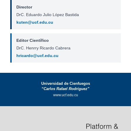
Director
DrC. Eduardo Julio López Bastida
kuten@ucf.edu.cu
Editor Científico
DrC. Henrry Ricardo Cabrera
hricardo@ucf.edu.cu
Universidad de Cienfuegos
“Carlos Rafael Rodríguez”
www.ucf.edu.cu