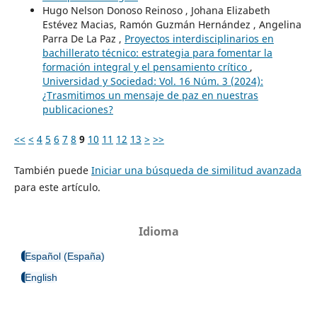
Hugo Nelson Donoso Reinoso , Johana Elizabeth
Estévez Macias, Ramón Guzmán Hernández , Angelina
Parra De La Paz ,
Proyectos interdisciplinarios en
bachillerato técnico: estrategia para fomentar la
formación integral y el pensamiento crítico
,
Universidad y Sociedad: Vol. 16 Núm. 3 (2024):
¿Trasmitimos un mensaje de paz en nuestras
publicaciones?
<<
<
4
5
6
7
8
9
10
11
12
13
>
>>
También puede
Iniciar una búsqueda de similitud avanzada
para este artículo.
Idioma
Español (España)
English