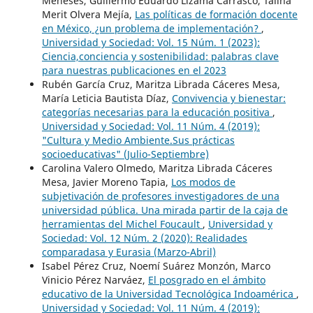
Meneses, Guillermo Eduardo Lizama Carrasco, Talina
Merit Olvera Mejía,
Las políticas de formación docente
en México, ¿un problema de implementación?
,
Universidad y Sociedad: Vol. 15 Núm. 1 (2023):
Ciencia,conciencia y sostenibilidad: palabras clave
para nuestras publicaciones en el 2023
Rubén García Cruz, Maritza Librada Cáceres Mesa,
María Leticia Bautista Díaz,
Convivencia y bienestar:
categorías necesarias para la educación positiva
,
Universidad y Sociedad: Vol. 11 Núm. 4 (2019):
"Cultura y Medio Ambiente.Sus prácticas
socioeducativas" (Julio-Septiembre)
Carolina Valero Olmedo, Maritza Librada Cáceres
Mesa, Javier Moreno Tapia,
Los modos de
subjetivación de profesores investigadores de una
universidad pública. Una mirada partir de la caja de
herramientas del Michel Foucault
,
Universidad y
Sociedad: Vol. 12 Núm. 2 (2020): Realidades
comparadasa y Eurasia (Marzo-Abril)
Isabel Pérez Cruz, Noemí Suárez Monzón, Marco
Vinicio Pérez Narváez,
El posgrado en el ámbito
educativo de la Universidad Tecnológica Indoamérica
,
Universidad y Sociedad: Vol. 11 Núm. 4 (2019):