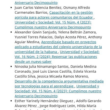
Aniversario Decimoquinto
Juan Carlos Valencia Benítez, Osmany Alfredo
Carmenates Barrios,
Capacitación en la gestión
agrícola para actores comunitarios del Ecuador
,
Universidad y Sociedad: Vol. 15 Núm. 4 (2023):
Cumplimos nuestro Aniversario Decimoquinto
Alexander Govin Sanjudo, Yelena Beltrán Zamora,
Yusniel Torres Palacios, Dailys Acosta Pérez, Anthony
Aguiar Medina,
Aprendizaje basado en proyectos
aplicado a estudiantes del colegio universitario de la
universidad de la habana
,
Universidad y Sociedad:
Vol. 16 Núm. 2 (2024): Repensar las publicaciones
desde un nuevo saber
Ninoska Julia Ninamango Santos, Daniela Medina
Coronado, José Luis Llanos Castilla, Estela Vicenta
Castillo Silva, Jessica Micaela Ramos Moreno,
Desarrollo de la competencia argumentativa mediada
por tecnologías para el aprendizaje
,
Universidad y
Sociedad: Vol. 15 Núm. 4 (2023): Cumplimos nuestro
Aniversario Decimoquinto
Esther Yarinely Hernández Dieguez , Adolfo Gerardo
Álvarez Pérez , Jorge Rodríguez León, Hilda María