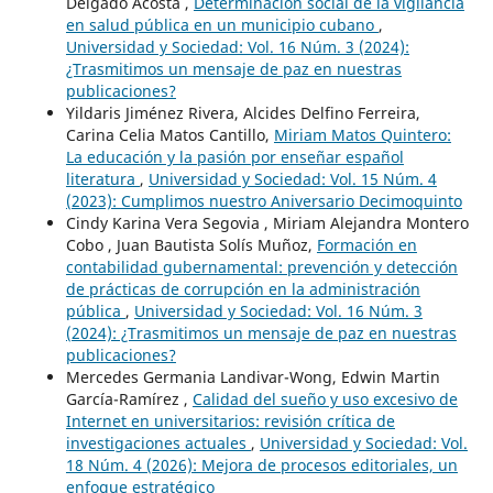
Delgado Acosta ,
Determinación social de la vigilancia
en salud pública en un municipio cubano
,
Universidad y Sociedad: Vol. 16 Núm. 3 (2024):
¿Trasmitimos un mensaje de paz en nuestras
publicaciones?
Yildaris Jiménez Rivera, Alcides Delfino Ferreira,
Carina Celia Matos Cantillo,
Miriam Matos Quintero:
La educación y la pasión por enseñar español
literatura
,
Universidad y Sociedad: Vol. 15 Núm. 4
(2023): Cumplimos nuestro Aniversario Decimoquinto
Cindy Karina Vera Segovia , Miriam Alejandra Montero
Cobo , Juan Bautista Solís Muñoz,
Formación en
contabilidad gubernamental: prevención y detección
de prácticas de corrupción en la administración
pública
,
Universidad y Sociedad: Vol. 16 Núm. 3
(2024): ¿Trasmitimos un mensaje de paz en nuestras
publicaciones?
Mercedes Germania Landivar-Wong, Edwin Martin
García-Ramírez ,
Calidad del sueño y uso excesivo de
Internet en universitarios: revisión crítica de
investigaciones actuales
,
Universidad y Sociedad: Vol.
18 Núm. 4 (2026): Mejora de procesos editoriales, un
enfoque estratégico