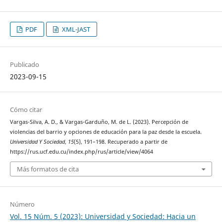
PDF
XML-JAST
Publicado
2023-09-15
Cómo citar
Vargas-Silva, A. D., & Vargas-Garduño, M. de L. (2023). Percepción de
violencias del barrio y opciones de educación para la paz desde la escuela.
Universidad Y Sociedad
,
15
(5), 191–198. Recuperado a partir de
https://rus.ucf.edu.cu/index.php/rus/article/view/4064
Más formatos de cita
Número
Vol. 15 Núm. 5 (2023): Universidad y Sociedad: Hacia un