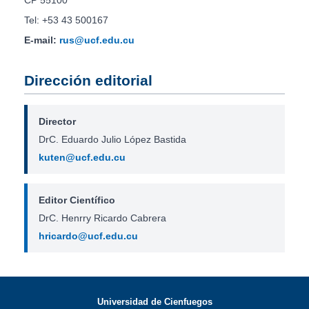
CP 55100
Tel: +53 43 500167
E-mail:
rus@ucf.edu.cu
Dirección editorial
Director
DrC. Eduardo Julio López Bastida
kuten@ucf.edu.cu
Editor Científico
DrC. Henrry Ricardo Cabrera
hricardo@ucf.edu.cu
Universidad de Cienfuegos