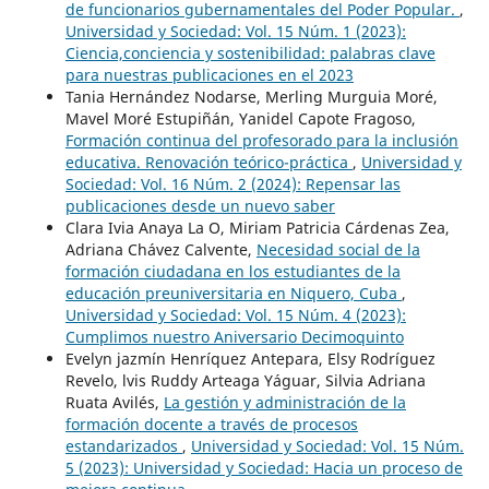
de funcionarios gubernamentales del Poder Popular.
,
Universidad y Sociedad: Vol. 15 Núm. 1 (2023):
Ciencia,conciencia y sostenibilidad: palabras clave
para nuestras publicaciones en el 2023
Tania Hernández Nodarse, Merling Murguia Moré,
Mavel Moré Estupiñán, Yanidel Capote Fragoso,
Formación continua del profesorado para la inclusión
educativa. Renovación teórico-práctica
,
Universidad y
Sociedad: Vol. 16 Núm. 2 (2024): Repensar las
publicaciones desde un nuevo saber
Clara Ivia Anaya La O, Miriam Patricia Cárdenas Zea,
Adriana Chávez Calvente,
Necesidad social de la
formación ciudadana en los estudiantes de la
educación preuniversitaria en Niquero, Cuba
,
Universidad y Sociedad: Vol. 15 Núm. 4 (2023):
Cumplimos nuestro Aniversario Decimoquinto
Evelyn jazmín Henríquez Antepara, Elsy Rodríguez
Revelo, lvis Ruddy Arteaga Yáguar, Silvia Adriana
Ruata Avilés,
La gestión y administración de la
formación docente a través de procesos
estandarizados
,
Universidad y Sociedad: Vol. 15 Núm.
5 (2023): Universidad y Sociedad: Hacia un proceso de