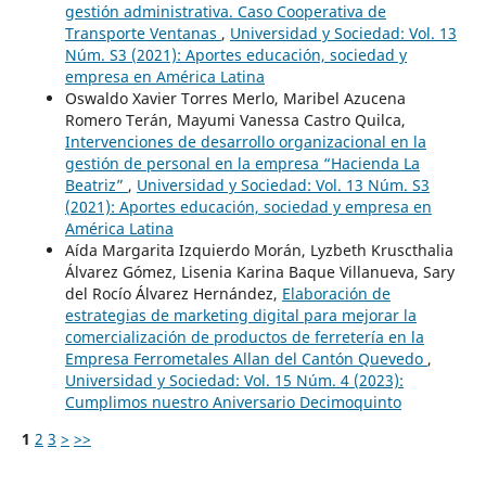
gestión administrativa. Caso Cooperativa de
Transporte Ventanas
,
Universidad y Sociedad: Vol. 13
Núm. S3 (2021): Aportes educación, sociedad y
empresa en América Latina
Oswaldo Xavier Torres Merlo, Maribel Azucena
Romero Terán, Mayumi Vanessa Castro Quilca,
Intervenciones de desarrollo organizacional en la
gestión de personal en la empresa “Hacienda La
Beatriz”
,
Universidad y Sociedad: Vol. 13 Núm. S3
(2021): Aportes educación, sociedad y empresa en
América Latina
Aída Margarita Izquierdo Morán, Lyzbeth Kruscthalia
Álvarez Gómez, Lisenia Karina Baque Villanueva, Sary
del Rocío Álvarez Hernández,
Elaboración de
estrategias de marketing digital para mejorar la
comercialización de productos de ferretería en la
Empresa Ferrometales Allan del Cantón Quevedo
,
Universidad y Sociedad: Vol. 15 Núm. 4 (2023):
Cumplimos nuestro Aniversario Decimoquinto
1
2
3
>
>>