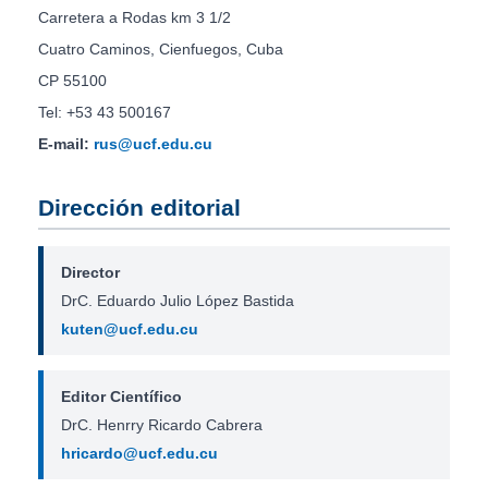
Carretera a Rodas km 3 1/2
Cuatro Caminos, Cienfuegos, Cuba
CP 55100
Tel: +53 43 500167
E-mail:
rus@ucf.edu.cu
Dirección editorial
Director
DrC. Eduardo Julio López Bastida
kuten@ucf.edu.cu
Editor Científico
DrC. Henrry Ricardo Cabrera
hricardo@ucf.edu.cu