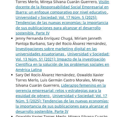
Torres Merlo, Mireya Silvana Cuarán Guerrero,
Visión
docente de la Responsabilidad Social Empresarial en
Ibarra: un enfoque comparativo por nivel educativo
,
Universidad y Sociedad: Vol. 17 Núm. 5 (2025):
Tendencias de las nuevas economías: la importancia
de sus publicaciones para alcanzar el desarrollo
sostenible. Parte IV
Jenny Fernanda Enríquez Chugá, Miriam Janneth
Pantoja Burbano, Sary del Rocío Álvarez Hernández,
Investigaciones sobre marketing digital en las
universidades ecuatorianas
,
Universidad y Sociedad:
Vol. 13 Núm. S1 (2021): Impacto de la investigación
Científica en la solución de los problemas sociales en
América Latina
Sary Del Rocío Álvarez Hernández, Oswaldo Xavier
Torres Merlo, Luis Germán Castro Morales, Mireya
Silvana Cuarán Guerrero,
Liderazgo femenino en la
gerencia empresarial: retos y estrategias para la
equidad de género
,
Universidad y Sociedad: Vol. 17
Núm. 5 (2025): Tendencias de las nuevas economías:
la importancia de sus publicaciones para alcanzar el
desarrollo sostenible. Parte IV
Oswaldo Xavier Torres Merlo, Mireya Silvana Cuarán