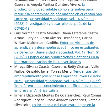
Guerrero, Angela Yaritza Quintero Vivero,
La
producción biodegradable como alternativa para
reducir la contaminación por plástico en el cantón San
Lorenzo
,
Universidad y Sociedad: Vol. 14 Núm. S3
(2022): Investigación y desarrollo después de la
COVID-19
Luis Germán Castro Morales, Diana Estefanía Castro
Armas, Sary del Rocío Álvarez Hernández, Carlos
William Maldonado Gudiño,
Entornos virtuales de
aprendizaje y desempeño académico en estudiantes
de Derecho
,
Universidad y Sociedad: Vol. 17 Núm. S1
(2025): El papel de las publicaciones científicas en la
internacionalización de las universidades
Mireya Silvana Cuarán Guerrero, Betty Giomara Valle
Fiallos, Oswaldo Javier Torres Merlo,
Tendencias del
emprendimiento joven: caso Emprende Joven Ecuador
2021
,
Universidad y Sociedad: Vol. 14 Núm. S2 (2022):
Transferencia de conocimiento científico: universidad-
empresa en América Latina
Jimena Elizabeth Montes De Oca Sánchez, Raúl Comas
Rodríguez, Sary del Rocío Álvarez Hernández, Rafaela
Silva Brito,
La incidencia del plan estratégico en la