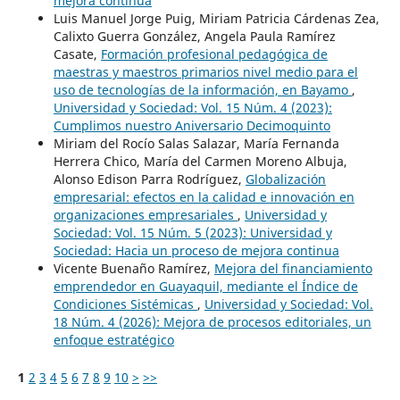
mejora continua
Luis Manuel Jorge Puig, Miriam Patricia Cárdenas Zea,
Calixto Guerra González, Angela Paula Ramírez
Casate,
Formación profesional pedagógica de
maestras y maestros primarios nivel medio para el
uso de tecnologías de la información, en Bayamo
,
Universidad y Sociedad: Vol. 15 Núm. 4 (2023):
Cumplimos nuestro Aniversario Decimoquinto
Miriam del Rocío Salas Salazar, María Fernanda
Herrera Chico, María del Carmen Moreno Albuja,
Alonso Edison Parra Rodríguez,
Globalización
empresarial: efectos en la calidad e innovación en
organizaciones empresariales
,
Universidad y
Sociedad: Vol. 15 Núm. 5 (2023): Universidad y
Sociedad: Hacia un proceso de mejora continua
Vicente Buenaño Ramírez,
Mejora del financiamiento
emprendedor en Guayaquil, mediante el Índice de
Condiciones Sistémicas
,
Universidad y Sociedad: Vol.
18 Núm. 4 (2026): Mejora de procesos editoriales, un
enfoque estratégico
1
2
3
4
5
6
7
8
9
10
>
>>