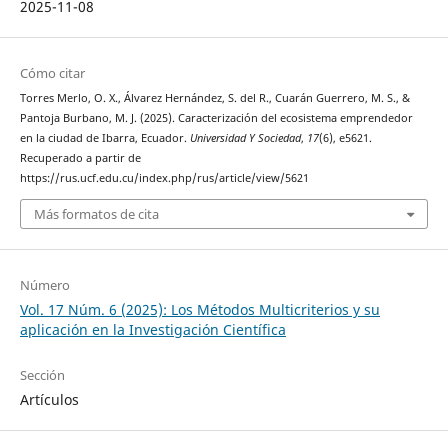
2025-11-08
Cómo citar
Torres Merlo, O. X., Álvarez Hernández, S. del R., Cuarán Guerrero, M. S., &
Pantoja Burbano, M. J. (2025). Caracterización del ecosistema emprendedor
en la ciudad de Ibarra, Ecuador.
Universidad Y Sociedad
,
17
(6), e5621.
Recuperado a partir de
https://rus.ucf.edu.cu/index.php/rus/article/view/5621
Más formatos de cita
Número
Vol. 17 Núm. 6 (2025): Los Métodos Multicriterios y su
aplicación en la Investigación Científica
Sección
Artículos