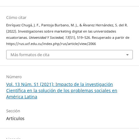
Cómo citar
Enríquez Chugá, J. F., Pantoja Burbano, M. J., & Álvarez Hernández, S. del R.
(2022). Investigaciones sobre marketing digital en las universidades
ecuatorianas.
Universidad Y Sociedad
,
13
(S1), 519–526. Recuperado a partir de
https://rus.ucf.edu.cu/index.php/rus/article/view/2066
Más formatos de cita
Número
Vol. 13 Núm. S1 (2021): Impacto de la investigación
Científica en la solución de los problemas sociales en
América Latina
Sección
Artículos