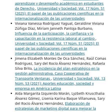
aprendizaje y desempeño académico en estudiantes
de Derecho
,
Universidad y Sociedad: Vol. 17 Núm. S1
(2025): El papel de las publicaciones científicas en la
internacionalización de las universidades
Viviana Vanessa Rodríguez Yagual, Geraldine Viviana
Zúñiga Díaz, Miriam Janneth Pantoja Burbano,
Influencia de la participación, la confianza y la
capacitación en la resistencia laboral al cambio
,
Universidad y Sociedad: Vol. 17 Núm. S1 (2025): El
papel de las publicaciones científicas en la
internacionalización de las universidades
Jimena Elizabeth Montes De Oca Sánchez, Raúl Comas
Rodríguez, Sary del Rocío Álvarez Hernández, Rafaela
Silva Brito,
La incidencia del plan estratégico en la
gestión administrativa. Caso Cooperativa de
Transporte Ventanas
,
Universidad y Sociedad: Vol. 13
Núm. S3 (2021): Aportes educación, sociedad y
empresa en América Latina
Aída Margarita Izquierdo Morán, Lyzbeth Kruscthalia
Álvarez Gómez, Lisenia Karina Baque Villanueva, Sary
del Rocío Álvarez Hernández,
Elaboración de
estrategias de marketing digital para mejorar la