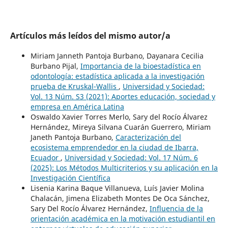
Artículos más leídos del mismo autor/a
Miriam Janneth Pantoja Burbano, Dayanara Cecilia
Burbano Pijal,
Importancia de la bioestadística en
odontología: estadística aplicada a la investigación
prueba de Kruskal-Wallis
,
Universidad y Sociedad:
Vol. 13 Núm. S3 (2021): Aportes educación, sociedad y
empresa en América Latina
Oswaldo Xavier Torres Merlo, Sary del Rocío Álvarez
Hernández, Mireya Silvana Cuarán Guerrero, Miriam
Janeth Pantoja Burbano,
Caracterización del
ecosistema emprendedor en la ciudad de Ibarra,
Ecuador
,
Universidad y Sociedad: Vol. 17 Núm. 6
(2025): Los Métodos Multicriterios y su aplicación en la
Investigación Científica
Lisenia Karina Baque Villanueva, Luís Javier Molina
Chalacán, Jimena Elizabeth Montes De Oca Sánchez,
Sary Del Rocío Álvarez Hernández,
Influencia de la
orientación académica en la motivación estudiantil en