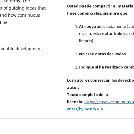
of reforms. The
Usted puede compartir el material
et of guiding ideas that
fines comerciales, siempre que:
 and how continuous
d be
Atribuya
adecuadamente (aut
revista, enlace al artículo y a es
licencia).
tainable development,
No cree obras derivadas.
Indique si ha realizado camb
Los autores conservan los derecho
autor.
Texto completo de la
licencia:
https://creativecommons.or
enses/by-nc-nd/4.0/