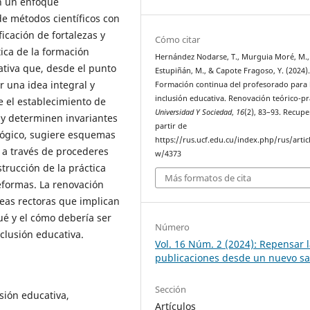
on un enfoque
de métodos científicos con
icación de fortalezas y
Cómo citar
ica de la formación
Hernández Nodarse, T., Murguia Moré, M.
ativa que, desde el punto
Estupiñán, M., & Capote Fragoso, Y. (2024)
r una idea integral y
Formación continua del profesorado para 
inclusión educativa. Renovación teórico-prá
e el establecimiento de
Universidad Y Sociedad
,
16
(2), 83–93. Recup
, y determinen invariantes
partir de
lógico, sugiere esquemas
https://rus.ucf.edu.cu/index.php/rus/artic
, a través de procederes
w/4373
trucción de la práctica
Más formatos de cita
reformas. La renovación
deas rectoras que implican
ué y el cómo debería ser
Número
inclusión educativa.
Vol. 16 Núm. 2 (2024): Repensar 
publicaciones desde un nuevo s
Sección
sión educativa,
Artículos