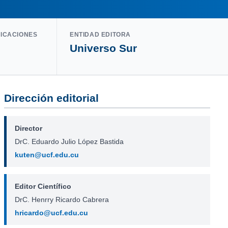
LICACIONES
ENTIDAD EDITORA
Universo Sur
Dirección editorial
Director
DrC. Eduardo Julio López Bastida
kuten@ucf.edu.cu
Editor Científico
DrC. Henrry Ricardo Cabrera
hricardo@ucf.edu.cu