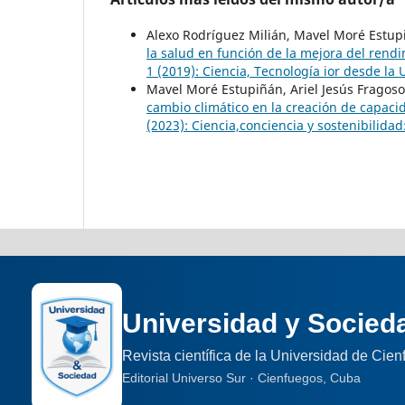
Alexo Rodríguez Milián, Mavel Moré Estup
la salud en función de la mejora del rendi
1 (2019): Ciencia, Tecnología ior desde l
Mavel Moré Estupiñán, Ariel Jesús Fragoso
cambio climático en la creación de capacid
(2023): Ciencia,conciencia y sostenibilida
Universidad y Socied
Revista científica de la Universidad de Cie
Editorial Universo Sur · Cienfuegos, Cuba