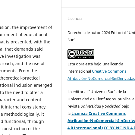
Licencia
usion, the improvement of
Derechos de autor 2024 Editorial "Un
uirement of educational
Sur"
hat is presented, with the
wal that demands said
ive investigation was
proach, and the use of
Esta obra está bajo una licencia
truments. From the
internacional
Creative Commons
heoretical-practical
Atribución-NoComercial-SinDerivadas
ational inclusion emerged
La editorial "Universo Sur", de la
to the need to offer a
Universidad de Cienfuegos, publica la
aracter and content.
revista
Universidad y Sociedad
bajo
it internal consistency,
la
Licencia Creative Commons
e methodologically, it
Atribución-NoComercial-SinDeriv
nd functional, through
4.0 Internacional (CC BY-NC-ND 4.
econstruction of the