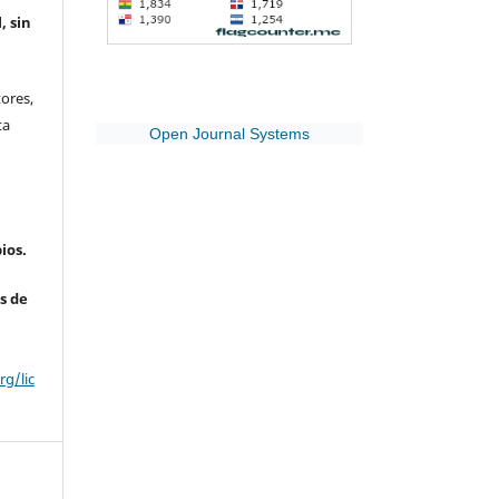
, sin
ores,
ta
Open Journal Systems
ios.
s de
g/lic