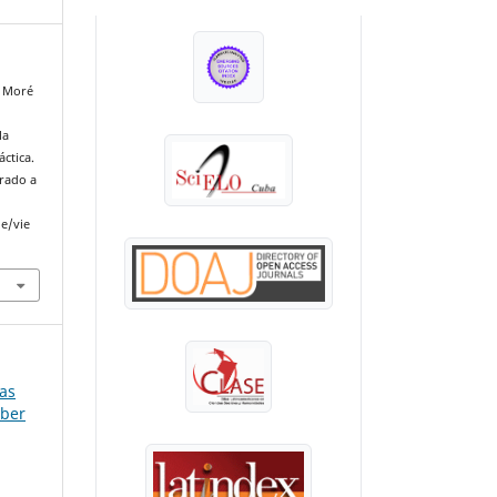
INDEXADA EN:
, Moré
.
la
ctica.
erado a
le/vie
las
aber