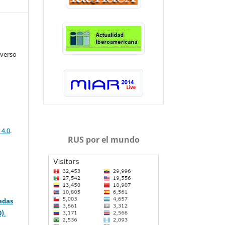
iverso
 4.0
.
RUS por el mundo
adas
0)
.