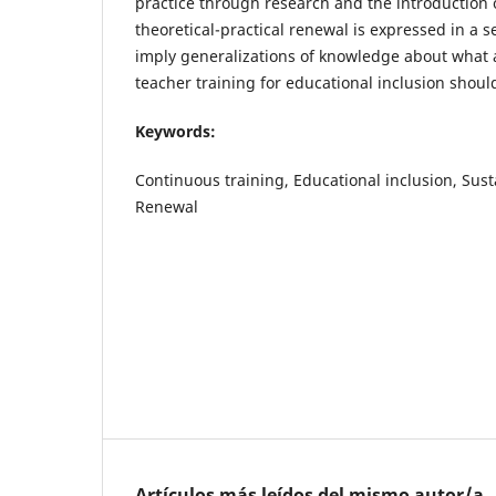
practice through research and the introduction 
theoretical-practical renewal is expressed in a s
imply generalizations of knowledge about what
teacher training for educational inclusion shoul
Keywords:
Continuous training, Educational inclusion, Sus
Renewal
Artículos más leídos del mismo autor/a