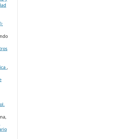
dad
):
ando
tros
sica
,
e
ol.
na,
a
ario