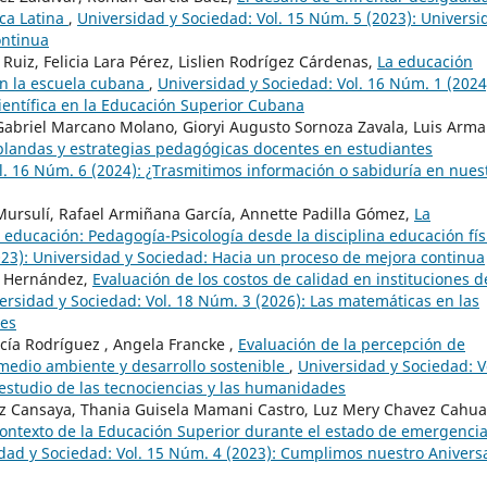
ica Latina
,
Universidad y Sociedad: Vol. 15 Núm. 5 (2023): Universi
ontinua
 Ruiz, Felicia Lara Pérez, Lislien Rodrígez Cárdenas,
La educación
en la escuela cubana
,
Universidad y Sociedad: Vol. 16 Núm. 1 (2024
científica en la Educación Superior Cubana
Gabriel Marcano Molano, Gioryi Augusto Sornoza Zavala, Luis Arm
blandas y estrategias pedagógicas docentes en estudiantes
l. 16 Núm. 6 (2024): ¿Trasmitimos información o sabiduría en nues
 Mursulí, Rafael Armiñana García, Annette Padilla Gómez,
La
n educación: Pedagogía-Psicología desde la disciplina educación fí
023): Universidad y Sociedad: Hacia un proceso de mejora continua
s Hernández,
Evaluación de los costos de calidad en instituciones d
ersidad y Sociedad: Vol. 18 Núm. 3 (2026): Las matemáticas en las
les
cía Rodríguez , Angela Francke ,
Evaluación de la percepción de
 medio ambiente y desarrollo sostenible
,
Universidad y Sociedad: V
 estudio de las tecnociencias y las humanidades
iz Cansaya, Thania Guisela Mamani Castro, Luz Mery Chavez Cahua
 contexto de la Educación Superior durante el estado de emergenci
dad y Sociedad: Vol. 15 Núm. 4 (2023): Cumplimos nuestro Anivers