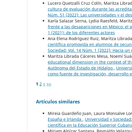
Lucero Quetzalli Cruz Colín, Maritza Libr
cultura de evaluación durante las acredi
Núm. S1 (2022): Las universidades y el des
Karla Salazar Serna, Lydia Raesfeld, Mari
frente a las desapariciones en México: el p
1 (2021): de los diferentes actores
Ana Elena Rodríguez Ruiz, Maritza Librad
científica promovida en alumnos de secun
Sociedad: Vol. 14 Núm. 1 (2022): Hacia un 
Maritza Librada Cáceres Mesa, Noemí Su
educational dimension in the context of t
Autónoma del Estado de Hidalgo
,
Univers
como fuente de investigación, desarrollo 
1
2
>
>>
Artículos similares
Mireia Guardeño Juan, Laura Monsalve Lo
España e Irlanda
,
Universidad y Sociedad:
científica en la Educación Superior Cuban
Miriam Alpízar Santana, Reynaldo Velazqu