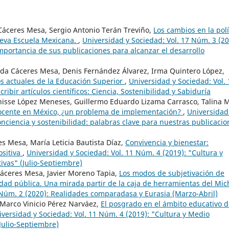
a Cáceres Mesa, Sergio Antonio Terán Treviño,
Los cambios en la polí
ueva Escuela Mexicana.
,
Universidad y Sociedad: Vol. 17 Núm. 3 (20
portancia de sus publicaciones para alcanzar el desarrollo
ada Cáceres Mesa, Denis Fernández Álvarez, Irma Quintero López,
etos actuales de la Educación Superior
,
Universidad y Sociedad: Vol. 
ribir artículos científicos: Ciencia, Sostenibilidad y Sabiduría
isse López Meneses, Guillermo Eduardo Lizama Carrasco, Talina M
 docente en México, ¿un problema de implementación?
,
Universidad
onciencia y sostenibilidad: palabras clave para nuestras publicacio
s Mesa, María Leticia Bautista Díaz,
Convivencia y bienestar:
ositiva
,
Universidad y Sociedad: Vol. 11 Núm. 4 (2019): "Cultura y
ivas" (Julio-Septiembre)
Cáceres Mesa, Javier Moreno Tapia,
Los modos de subjetivación de
dad pública. Una mirada partir de la caja de herramientas del Mic
 Núm. 2 (2020): Realidades comparadasa y Eurasia (Marzo-Abril)
Marco Vinicio Pérez Narváez,
El posgrado en el ámbito educativo d
iversidad y Sociedad: Vol. 11 Núm. 4 (2019): "Cultura y Medio
Julio-Septiembre)