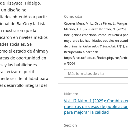
de Tizayuca, Hidalgo.
n un diseño no
Cómo citar
ltados obtenidos a partir
ional de BarOn y la Lista
Cáceres Mesa, M. L., Ortiz Pérez, L., Vargas
Merino, A. L., & Suárez Monzón, N. (2025). 
n mostraron que la
inteligencia emocional como influencia par
bicaron en niveles medios
mejora de las habilidades sociales en estud
ades sociales. Se
de primaria.
Universidad Y Sociedad
,
17
(1), 
omo el estado de ánimo y
Recuperado a partir de
 áreas de oportunidad en
https://rus.ucf.edu.cu/index.php/rus/artic
w/5004
os y las habilidades
cterizar el perfil
Más formatos de cita
uede ser de utilidad para
l desarrollo integral del
Número
Vol. 17 Núm. 1 (2025): Cambios e
nuestros procesos de publicació
para mejorar la calidad
Sección