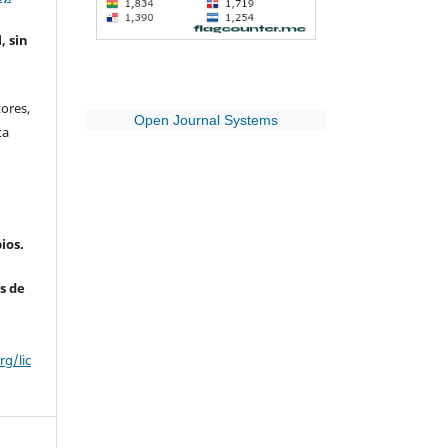
, sin
ores,
Open Journal Systems
ta
ios.
s de
g/lic