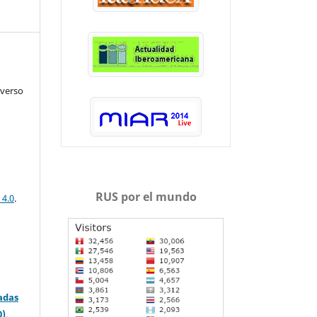
iverso
RUS por el mundo
 4.0
.
adas
0)
.