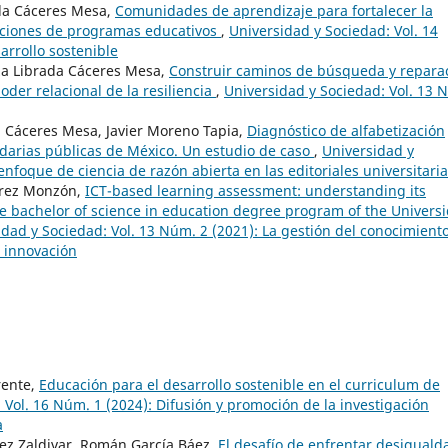
ada Cáceres Mesa,
Comunidades de aprendizaje para fortalecer la
taciones de programas educativos
,
Universidad y Sociedad: Vol. 14
arrollo sostenible
tza Librada Cáceres Mesa,
Construir caminos de búsqueda y repara
oder relacional de la resiliencia
,
Universidad y Sociedad: Vol. 13 
a Cáceres Mesa, Javier Moreno Tapia,
Diagnóstico de alfabetización
darias públicas de México. Un estudio de caso
,
Universidad y
enfoque de ciencia de razón abierta en las editoriales universitari
árez Monzón,
ICT-based learning assessment: understanding its
he bachelor of science in education degree program of the Univers
idad y Sociedad: Vol. 13 Núm. 2 (2021): La gestión del conocimient
e innovación
rente,
Educación para el desarrollo sostenible en el curriculum de
 Vol. 16 Núm. 1 (2024): Difusión y promoción de la investigación
a
ez Zaldivar, Román García Báez,
El desafío de enfrentar desiguald