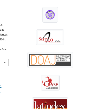
INDEXADA EN:
La
a la
iantes
e5004.
le/vie
n
n