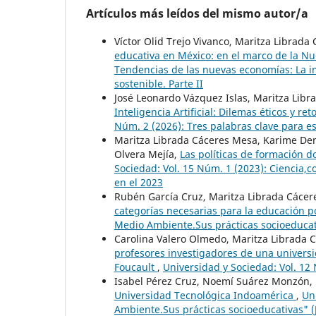
Artículos más leídos del mismo autor/a
Víctor Olid Trejo Vivanco, Maritza Librad
educativa en México: en el marco de la N
Tendencias de las nuevas economías: La im
sostenible. Parte II
José Leonardo Vázquez Islas, Maritza Libr
Inteligencia Artificial: Dilemas éticos y r
Núm. 2 (2026): Tres palabras clave para esc
Maritza Librada Cáceres Mesa, Karime Den
Olvera Mejía,
Las políticas de formación
Sociedad: Vol. 15 Núm. 1 (2023): Ciencia,c
en el 2023
Rubén García Cruz, Maritza Librada Cácere
categorías necesarias para la educación p
Medio Ambiente.Sus prácticas socioeducat
Carolina Valero Olmedo, Maritza Librada 
profesores investigadores de una universi
Foucault
,
Universidad y Sociedad: Vol. 12
Isabel Pérez Cruz, Noemí Suárez Monzón, 
Universidad Tecnológica Indoamérica
,
Un
Ambiente.Sus prácticas socioeducativas" (