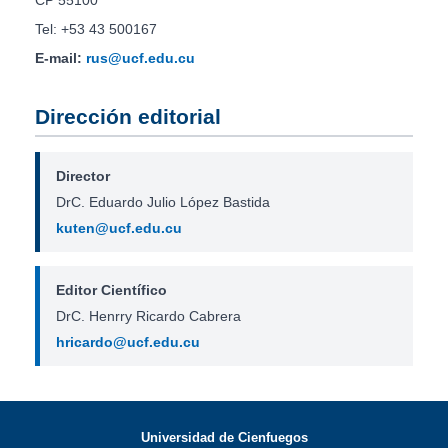
CP 55100
Tel: +53 43 500167
E-mail:
rus@ucf.edu.cu
Dirección editorial
Director
DrC. Eduardo Julio López Bastida
kuten@ucf.edu.cu
Editor Científico
DrC. Henrry Ricardo Cabrera
hricardo@ucf.edu.cu
Universidad de Cienfuegos