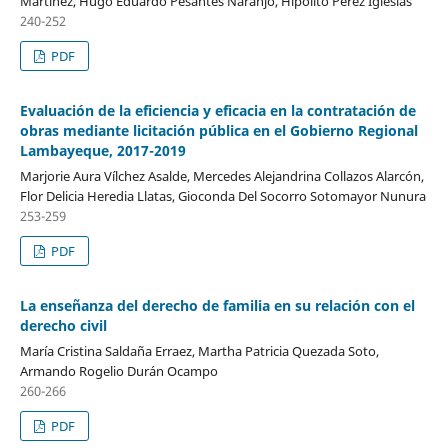
Martínez, Hugo Eduardo Pesantes Naranjo, Hipólito Pérez Iglesias
240-252
PDF
Evaluación de la eficiencia y eficacia en la contratación de
obras mediante licitación pública en el Gobierno Regional
Lambayeque, 2017-2019
Marjorie Aura Vílchez Asalde, Mercedes Alejandrina Collazos Alarcón,
Flor Delicia Heredia Llatas, Gioconda Del Socorro Sotomayor Nunura
253-259
PDF
La enseñanza del derecho de familia en su relación con el
derecho civil
María Cristina Saldaña Erraez, Martha Patricia Quezada Soto,
Armando Rogelio Durán Ocampo
260-266
PDF