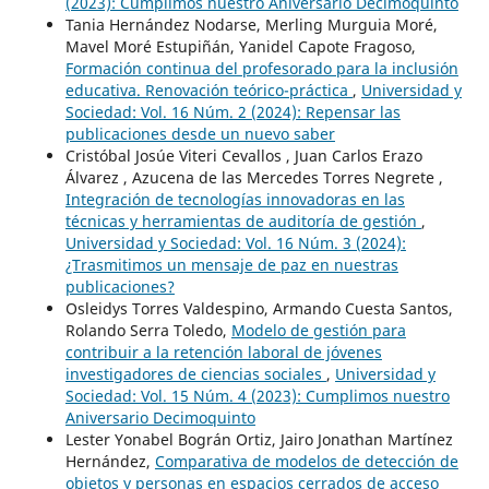
(2023): Cumplimos nuestro Aniversario Decimoquinto
Tania Hernández Nodarse, Merling Murguia Moré,
Mavel Moré Estupiñán, Yanidel Capote Fragoso,
Formación continua del profesorado para la inclusión
educativa. Renovación teórico-práctica
,
Universidad y
Sociedad: Vol. 16 Núm. 2 (2024): Repensar las
publicaciones desde un nuevo saber
Cristóbal Josúe Viteri Cevallos , Juan Carlos Erazo
Álvarez , Azucena de las Mercedes Torres Negrete ,
Integración de tecnologías innovadoras en las
técnicas y herramientas de auditoría de gestión
,
Universidad y Sociedad: Vol. 16 Núm. 3 (2024):
¿Trasmitimos un mensaje de paz en nuestras
publicaciones?
Osleidys Torres Valdespino, Armando Cuesta Santos,
Rolando Serra Toledo,
Modelo de gestión para
contribuir a la retención laboral de jóvenes
investigadores de ciencias sociales
,
Universidad y
Sociedad: Vol. 15 Núm. 4 (2023): Cumplimos nuestro
Aniversario Decimoquinto
Lester Yonabel Bográn Ortiz, Jairo Jonathan Martínez
Hernández,
Comparativa de modelos de detección de
objetos y personas en espacios cerrados de acceso