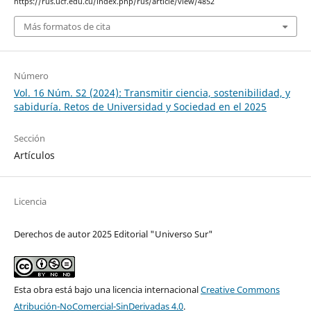
https://rus.ucf.edu.cu/index.php/rus/article/view/4852
Más formatos de cita
Número
Vol. 16 Núm. S2 (2024): Transmitir ciencia, sostenibilidad, y
sabiduría. Retos de Universidad y Sociedad en el 2025
Sección
Artículos
Licencia
Derechos de autor 2025 Editorial "Universo Sur"
Esta obra está bajo una licencia internacional
Creative Commons
Atribución-NoComercial-SinDerivadas 4.0
.