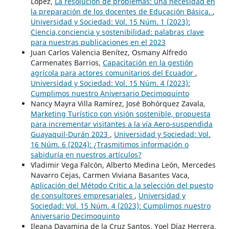
López,
La resolución de problemas: una necesidad en
la preparación de los docentes de Educación Básica.
,
Universidad y Sociedad: Vol. 15 Núm. 1 (2023):
Ciencia,conciencia y sostenibilidad: palabras clave
para nuestras publicaciones en el 2023
Juan Carlos Valencia Benítez, Osmany Alfredo
Carmenates Barrios,
Capacitación en la gestión
agrícola para actores comunitarios del Ecuador
,
Universidad y Sociedad: Vol. 15 Núm. 4 (2023):
Cumplimos nuestro Aniversario Decimoquinto
Nancy Mayra Villa Ramírez, José Bohórquez Zavala,
Marketing Turístico con visión sostenible, propuesta
para incrementar visitantes a la vía Aero-suspendida
Guayaquil-Durán 2023
,
Universidad y Sociedad: Vol.
16 Núm. 6 (2024): ¿Trasmitimos información o
sabiduría en nuestros artículos?
Vladimir Vega Falcón, Alberto Medina León, Mercedes
Navarro Cejas, Carmen Viviana Basantes Vaca,
Aplicación del Método Critic a la selección del puesto
de consultores empresariales
,
Universidad y
Sociedad: Vol. 15 Núm. 4 (2023): Cumplimos nuestro
Aniversario Decimoquinto
Ileana Dayamina de la Cruz Santos, Yoel Díaz Herrera,