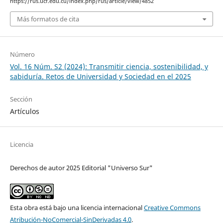
https://rus.ucf.edu.cu/index.php/rus/article/view/4852
Más formatos de cita
Número
Vol. 16 Núm. S2 (2024): Transmitir ciencia, sostenibilidad, y
sabiduría. Retos de Universidad y Sociedad en el 2025
Sección
Artículos
Licencia
Derechos de autor 2025 Editorial "Universo Sur"
Esta obra está bajo una licencia internacional
Creative Commons
Atribución-NoComercial-SinDerivadas 4.0
.