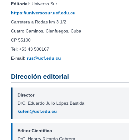
Editorial:
Universo Sur
https://universosur.ucf.edu.cu
Carretera a Rodas km 3 1/2
Cuatro Caminos, Cienfuegos, Cuba
CP 55100
Tel: +53 43 500167
E-mail:
rus@ucf.edu.cu
Dirección editorial
Director
DrC. Eduardo Julio López Bastida
kuten@ucf.edu.cu
Editor Científico
DrC. Henrry Ricardo Cabrera