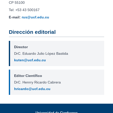
CP 55100
Tel: +53 43 500167
E-mail:
rus@ucf.edu.cu
Dirección editorial
Director
DrC. Eduardo Julio López Bastida
kuten@ucf.edu.cu
Editor Científico
DrC. Henrry Ricardo Cabrera
hricardo@ucf.edu.cu
Universidad de Cienfuegos