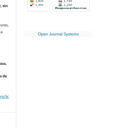
, sin
ores,
ta
Open Journal Systems
ios.
s de
g/lic