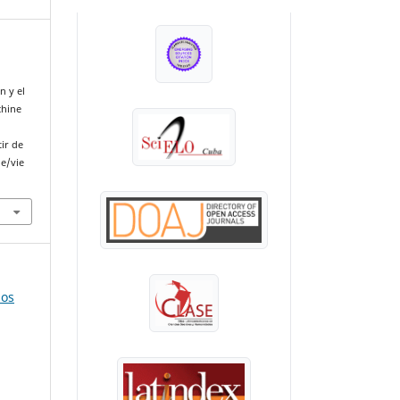
INDEXADA EN:
n y el
chine
ir de
le/vie
mos