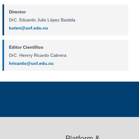
Director
DrC. Eduardo Julio López Bastida
kuten@ucf.edu.cu
Editor Científico
DrC. Henrry Ricardo Cabrera
hricardo@ucf.edu.cu