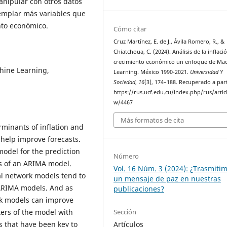
nipular con otros datos
emplar más variables que
ento económico.
Cómo citar
Cruz Martínez, E. de J., Ávila Romero, R., &
Chiatchoua, C. (2024). Análisis de la inflació
crecimiento económico un enfoque de Ma
hine Learning,
Learning. México 1990-2021.
Universidad Y
Sociedad
,
16
(3), 174–188. Recuperado a part
https://rus.ucf.edu.cu/index.php/rus/artic
w/4467
Más formatos de cita
erminants of inflation and
 help improve forecasts.
odel for the prediction
Número
ts of an ARIMA model.
Vol. 16 Núm. 3 (2024): ¿Trasmiti
al network models tend to
un mensaje de paz en nuestras
 ARIMA models. And as
publicaciones?
rk models can improve
Sección
ers of the model with
Artículos
s that have been key to