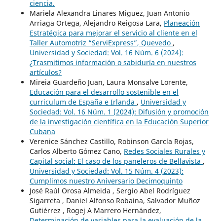
ciencia.
Mariela Alexandra Linares Miguez, Juan Antonio
Arriaga Ortega, Alejandro Reigosa Lara,
Planeación
Estratégica para mejorar el servicio al cliente en el
Taller Automotriz “ServiExpress”, Quevedo
,
Universidad y Sociedad: Vol. 16 Núm. 6 (2024):
¿Trasmitimos información o sabiduría en nuestros
artículos?
Mireia Guardeño Juan, Laura Monsalve Lorente,
Educación para el desarrollo sostenible en el
curriculum de España e Irlanda
,
Universidad y
Sociedad: Vol. 16 Núm. 1 (2024): Difusión y promoción
de la investigación científica en la Educación Superior
Cubana
Verenice Sánchez Castillo, Robinson García Rojas,
Carlos Alberto Gómez Cano,
Redes Sociales Rurales y
Capital social: El caso de los paneleros de Bellavista
,
Universidad y Sociedad: Vol. 15 Núm. 4 (2023):
Cumplimos nuestro Aniversario Decimoquinto
José Raúl Orosa Almeida , Sergio Abel Rodríguez
Sigarreta , Daniel Alfonso Robaina, Salvador Muñoz
Gutiérrez , Rogej A Marrero Hernández,
Determinación de variables para la evaluación de la