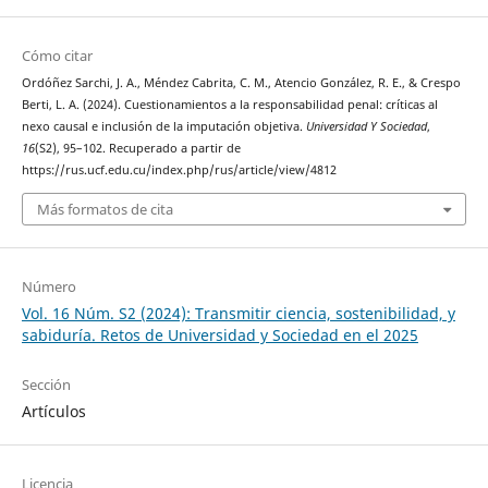
Cómo citar
Ordóñez Sarchi, J. A., Méndez Cabrita, C. M., Atencio González, R. E., & Crespo
Berti, L. A. (2024). Cuestionamientos a la responsabilidad penal: críticas al
nexo causal e inclusión de la imputación objetiva.
Universidad Y Sociedad
,
16
(S2), 95–102. Recuperado a partir de
https://rus.ucf.edu.cu/index.php/rus/article/view/4812
Más formatos de cita
Número
Vol. 16 Núm. S2 (2024): Transmitir ciencia, sostenibilidad, y
sabiduría. Retos de Universidad y Sociedad en el 2025
Sección
Artículos
Licencia