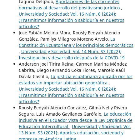
Laguna Delgado,
Aportaciones de las corrientes
normativas al desarrollo del positivismo jurídico
,
Universidad y Sociedad: Vol. 16 Núm. 6 (2024):
¿Trasmitimos información o sabiduría en nuestros
artículos?
José Fabián Molina Mora, Rously Eedyah Atencio
González, Pamilys Milagros Moreno Arvelo,
La
Constitución Ecuatoriana y los principios democráticos
,
Universidad y Sociedad: Vol. 14 Núm. S3 (2022):
Investigación y desarrollo después de la COVID-19
Anderson Joel Tirira Reina, Carmen Marina Méndez
Cabrita, Diego Fernando Coka Flores, Marcelo Raúl
Dávila Castillo,
La justicia ecuatoriana aplicada por los
estados sin importar ubicación geográfica
,
Universidad y Sociedad: Vol. 16 Núm. 6 (2024):
¿Trasmitimos información o sabiduría en nuestros
artículos?
Rously Eedyah Atencio González, Gilma Nelly Rivera
Segura, Luis Amado Gavilanes Garófalo,
La educación
inclusiva en el Ecuador vista desde la Ley Orgánica de
Educación Intercultural
,
Universidad y Sociedad: Vol.
13 Núm. S3 (2021): Aportes educación, sociedad y
empresa en América Latina