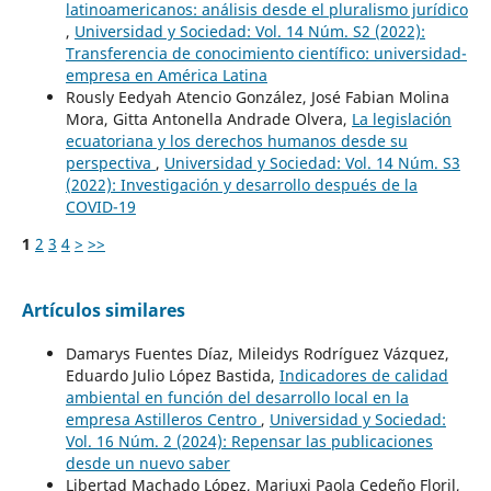
latinoamericanos: análisis desde el pluralismo jurídico
,
Universidad y Sociedad: Vol. 14 Núm. S2 (2022):
Transferencia de conocimiento científico: universidad-
empresa en América Latina
Rously Eedyah Atencio González, José Fabian Molina
Mora, Gitta Antonella Andrade Olvera,
La legislación
ecuatoriana y los derechos humanos desde su
perspectiva
,
Universidad y Sociedad: Vol. 14 Núm. S3
(2022): Investigación y desarrollo después de la
COVID-19
1
2
3
4
>
>>
Artículos similares
Damarys Fuentes Díaz, Mileidys Rodríguez Vázquez,
Eduardo Julio López Bastida,
Indicadores de calidad
ambiental en función del desarrollo local en la
empresa Astilleros Centro
,
Universidad y Sociedad:
Vol. 16 Núm. 2 (2024): Repensar las publicaciones
desde un nuevo saber
Libertad Machado López, Mariuxi Paola Cedeño Floril,