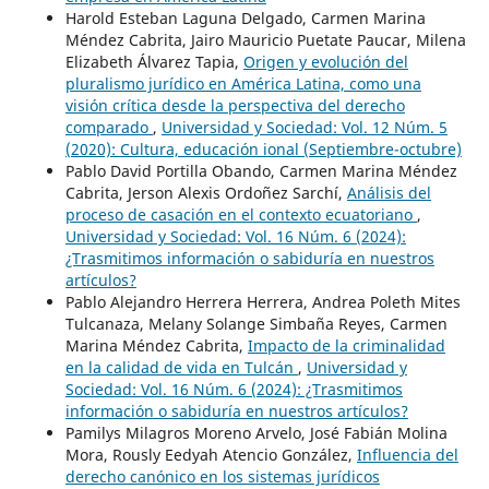
Harold Esteban Laguna Delgado, Carmen Marina
Méndez Cabrita, Jairo Mauricio Puetate Paucar, Milena
Elizabeth Álvarez Tapia,
Origen y evolución del
pluralismo jurídico en América Latina, como una
visión crítica desde la perspectiva del derecho
comparado
,
Universidad y Sociedad: Vol. 12 Núm. 5
(2020): Cultura, educación ional (Septiembre-octubre)
Pablo David Portilla Obando, Carmen Marina Méndez
Cabrita, Jerson Alexis Ordoñez Sarchí,
Análisis del
proceso de casación en el contexto ecuatoriano
,
Universidad y Sociedad: Vol. 16 Núm. 6 (2024):
¿Trasmitimos información o sabiduría en nuestros
artículos?
Pablo Alejandro Herrera Herrera, Andrea Poleth Mites
Tulcanaza, Melany Solange Simbaña Reyes, Carmen
Marina Méndez Cabrita,
Impacto de la criminalidad
en la calidad de vida en Tulcán
,
Universidad y
Sociedad: Vol. 16 Núm. 6 (2024): ¿Trasmitimos
información o sabiduría en nuestros artículos?
Pamilys Milagros Moreno Arvelo, José Fabián Molina
Mora, Rously Eedyah Atencio González,
Influencia del
derecho canónico en los sistemas jurídicos