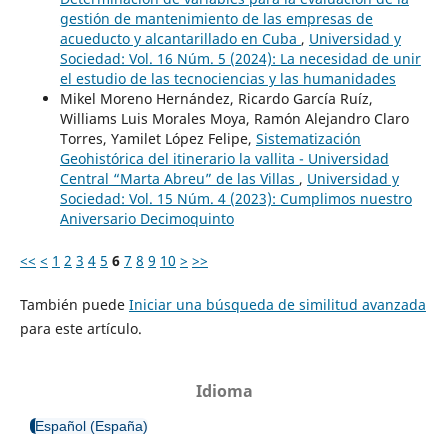
gestión de mantenimiento de las empresas de
acueducto y alcantarillado en Cuba
,
Universidad y
Sociedad: Vol. 16 Núm. 5 (2024): La necesidad de unir
el estudio de las tecnociencias y las humanidades
Mikel Moreno Hernández, Ricardo García Ruíz,
Williams Luis Morales Moya, Ramón Alejandro Claro
Torres, Yamilet López Felipe,
Sistematización
Geohistórica del itinerario la vallita - Universidad
Central “Marta Abreu” de las Villas
,
Universidad y
Sociedad: Vol. 15 Núm. 4 (2023): Cumplimos nuestro
Aniversario Decimoquinto
<<
<
1
2
3
4
5
6
7
8
9
10
>
>>
También puede
Iniciar una búsqueda de similitud avanzada
para este artículo.
Idioma
Español (España)