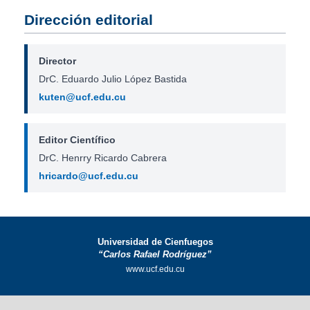
Dirección editorial
Director
DrC. Eduardo Julio López Bastida
kuten@ucf.edu.cu
Editor Científico
DrC. Henrry Ricardo Cabrera
hricardo@ucf.edu.cu
Universidad de Cienfuegos
“Carlos Rafael Rodríguez”
www.ucf.edu.cu