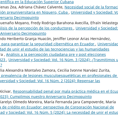
científica en la Educación Superior Cubana
rdenas Zea, Adriana Chávez Calvente,
Necesidad social de la formac
ción preuniversitaria en Niquero, Cuba
,
Universidad y Sociedad: Vo
versario Decimoquinto
 Buenaño Moyano, Fredy Rodrigo Barahona Avecilla, Efraín Velasteg
isis de la percepción de los conductores
,
Universidad y Sociedad:
 Aniversario Decimoquinto
do Heriberto Granja Huacón, Jeniffer Leonor Arias Hernández,
s para garantizar la seguridad cibernética en Ecuador
,
Universidad
dad de unir el estudio de las tecnociencias y las humanidades
ra ,
Análisis a la percepción ciudadana pre y post elecciones
2023
,
Universidad y Sociedad: Vol. 16 Núm. 3 (2024): ¿Trasmitimos 
s?
lia Alexandra Montalvo Zamora, Cecilia Ivonne Narváez Zurita,
 prevalencia de lesiones musculoesqueléticas en profesionales de 
versidad y Sociedad: Vol. 16 Núm. 2 (2024): Repensar las
Alcívar,
Responsabilidad penal por mala práctica médica en el Ecu
(2023): Cumplimos nuestro Aniversario Decimoquinto
arelys Olmedo Moreira, María Fernanda Jara Campoverde, María
ra de crédito en Ecuador: perspectiva de Corporación Nacional de
ad y Sociedad: Vol. 16 Núm. 5 (2024): La necesidad de unir el estu