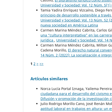
Castillo,
El pluralismo jurídico como siste
Universidad y Sociedad: Vol. 12 Núm. S(1) 
Tamia Yadira Enríquez Vizcaíno, Diego F
principio de desarrollo sostenible a trav
Universidad y Sociedad: Vol. 13 Núm. S2 (2
nueva sociedad en América Latina
Carmen Marina Méndez Cabrita, Carlos Gil
una “cultura interpretativa” en las carre
jurídica
,
Universidad y Sociedad: Vol. 14 
Carmen Marina Méndez Cabrita, Milton Gui
Cadena Morillo,
El derecho natural converg
14 Núm. 2 (2022): La socialización e integ
1
2
>
>>
Artículos similares
Norca Lucía Portal Iznaga, Yailema Pereira
ciudadana para el desarrollo del civismo 
Difusión y promoción de la investigación 
Julio Rodrigo Morillo Cano, José Renán M
aptitud laboral en trabajos en altura: un 