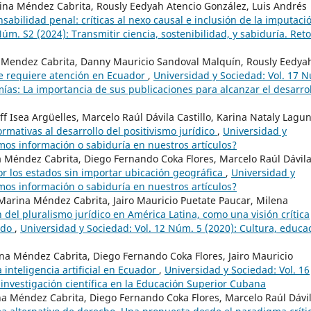
ina Méndez Cabrita, Rously Eedyah Atencio González, Luis Andrés
sabilidad penal: críticas al nexo causal e inclusión de la imputaci
úm. S2 (2024): Transmitir ciencia, sostenibilidad, y sabiduría. Ret
 Mendez Cabrita, Danny Mauricio Sandoval Malquín, Rously Eedya
ue requiere atención en Ecuador
,
Universidad y Sociedad: Vol. 17 
ías: La importancia de sus publicaciones para alcanzar el desarro
f Isea Argüelles, Marcelo Raúl Dávila Castillo, Karina Nataly Lagu
rmativas al desarrollo del positivismo jurídico
,
Universidad y
imos información o sabiduría en nuestros artículos?
a Méndez Cabrita, Diego Fernando Coka Flores, Marcelo Raúl Dávil
por los estados sin importar ubicación geográfica
,
Universidad y
imos información o sabiduría en nuestros artículos?
arina Méndez Cabrita, Jairo Mauricio Puetate Paucar, Milena
 del pluralismo jurídico en América Latina, como una visión crítica
ado
,
Universidad y Sociedad: Vol. 12 Núm. 5 (2020): Cultura, educa
na Méndez Cabrita, Diego Fernando Coka Flores, Jairo Mauricio
 inteligencia artificial en Ecuador
,
Universidad y Sociedad: Vol. 16
 investigación científica en la Educación Superior Cubana
a Méndez Cabrita, Diego Fernando Coka Flores, Marcelo Raúl Dávi