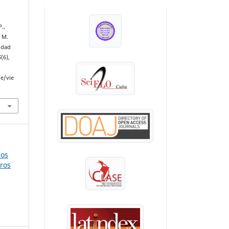
INDEXADA EN:
P.,
. M.
lidad
6
(6),
le/vie
mos
tros