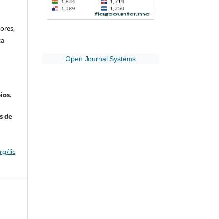
ores,
ta
Open Journal Systems
ios.
s de
g/lic