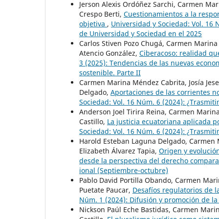
Jerson Alexis Ordóñez Sarchi, Carmen Mar
Crespo Berti,
Cuestionamientos a la respon
objetiva
,
Universidad y Sociedad: Vol. 16 N
de Universidad y Sociedad en el 2025
Carlos Stiven Pozo Chugá, Carmen Marina
Atencio González,
Ciberacoso: realidad q
3 (2025): Tendencias de las nuevas econom
sostenible. Parte II
Carmen Marina Méndez Cabrita, Josía Jesef
Delgado,
Aportaciones de las corrientes no
Sociedad: Vol. 16 Núm. 6 (2024): ¿Trasmit
Anderson Joel Tirira Reina, Carmen Marin
Castillo,
La justicia ecuatoriana aplicada 
Sociedad: Vol. 16 Núm. 6 (2024): ¿Trasmit
Harold Esteban Laguna Delgado, Carmen M
Elizabeth Álvarez Tapia,
Origen y evolución
desde la perspectiva del derecho compar
ional (Septiembre-octubre)
Pablo David Portilla Obando, Carmen Mari
Puetate Paucar,
Desafíos regulatorios de la
Núm. 1 (2024): Difusión y promoción de la
Nickson Paúl Eche Bastidas, Carmen Marin