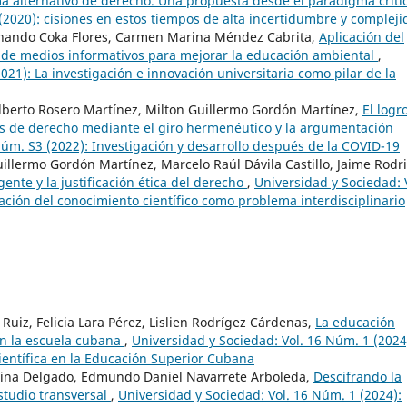
ma alternativo de derecho. Una propuesta desde el paradigma crít
(2020): cisiones en estos tiempos de alta incertidumbre y complej
ernando Coka Flores, Carmen Marina Méndez Cabrita,
Aplicación del
és de medios informativos para mejorar la educación ambiental
,
021): La investigación e innovación universitaria como pilar de la
berto Rosero Martínez, Milton Guillermo Gordón Martínez,
El logr
ras de derecho mediante el giro hermenéutico y la argumentación
Núm. S3 (2022): Investigación y desarrollo después de la COVID-19
llermo Gordón Martínez, Marcelo Raúl Dávila Castillo, Jaime Rodr
ente y la justificación ética del derecho
,
Universidad y Sociedad: 
ración del conocimiento científico como problema interdisciplinario
 Ruiz, Felicia Lara Pérez, Lislien Rodrígez Cárdenas,
La educación
en la escuela cubana
,
Universidad y Sociedad: Vol. 16 Núm. 1 (2024
científica en la Educación Superior Cubana
olina Delgado, Edmundo Daniel Navarrete Arboleda,
Descifrando la
estudio transversal
,
Universidad y Sociedad: Vol. 16 Núm. 1 (2024):