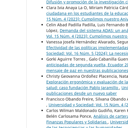
Difusión y promoción de la investigación 
Clara Ivia Anaya La O, Miriam Patricia Cá
ciudadana en los estudiantes de la educa
15 Núm. 4 (2023): Cumplimos nuestro Ani
Celin Abad Padilla Padilla, Luis Fernando
López,
Demanda del sistema ADAS: un anál
Vol. 15 Núm. 4 (2023): Cumplimos nuestro
Vanessa Josefa Hernández Alvarado, Segun
Efectividad de las políticas implementada
Sociedad: Vol. 16 Núm. 5 (2024): La necesi
Gorki Aguirre Torres , Galo Cabanilla Guer
anticipadas de segunda vuelta, Ecuador 
mensaje de paz en nuestras publicacione
Christy Geovanna Ordoñez Placencia, Nata
Exploración ergonómica y evaluación de la
salud: caso fundación Pablo Jaramillo
,
Uni
publicaciones desde un nuevo saber
Francisco Obando Freire, Silvana Obando 
,
Universidad y Sociedad: Vol. 15 Núm. 4 
Carlos Wilman Maldonado Gudiño, Karen K
Belén Carlosama Ponce,
Análisis de carte
Finanzas Populares y Solidarias
,
Universid
de las tecnociencias y las humanidades