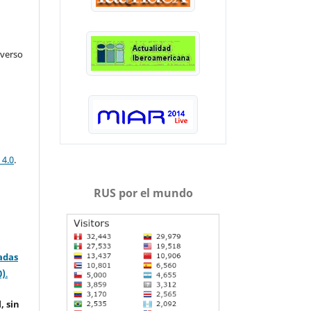
iverso
 4.0
.
RUS por el mundo
adas
0)
.
, sin