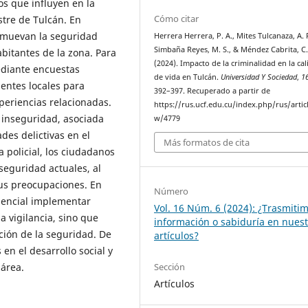
s que influyen en la
Cómo citar
stre de Tulcán. En
omuevan la seguridad
Herrera Herrera, P. A., Mites Tulcanaza, A. 
Simbaña Reyes, M. S., & Méndez Cabrita, C
bitantes de la zona. Para
(2024). Impacto de la criminalidad en la ca
ediante encuestas
de vida en Tulcán.
Universidad Y Sociedad
,
1
entes locales para
392–397. Recuperado a partir de
periencias relacionadas.
https://rus.ucf.edu.cu/index.php/rus/artic
 inseguridad, asociada
w/4779
des delictivas en el
Más formatos de cita
a policial, los ciudadanos
seguridad actuales, al
us preocupaciones. En
Número
esencial implementar
Vol. 16 Núm. 6 (2024): ¿Trasmiti
a vigilancia, sino que
información o sabiduría en nues
ión de la seguridad. De
artículos?
n el desarrollo social y
 área.
Sección
Artículos