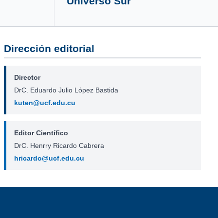
Universo Sur
Dirección editorial
Director
DrC. Eduardo Julio López Bastida
kuten@ucf.edu.cu
Editor Científico
DrC. Henrry Ricardo Cabrera
hricardo@ucf.edu.cu