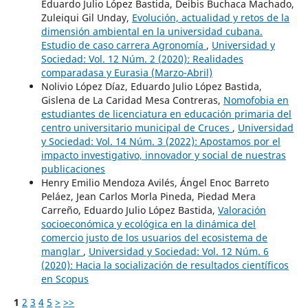
Eduardo Julio López Bastida, Deibis Buchaca Machado,
Zuleiqui Gil Unday,
Evolución, actualidad y retos de la
dimensión ambiental en la universidad cubana.
Estudio de caso carrera Agronomía
,
Universidad y
Sociedad: Vol. 12 Núm. 2 (2020): Realidades
comparadasa y Eurasia (Marzo-Abril)
Nolivio López Díaz, Eduardo Julio López Bastida,
Gislena de La Caridad Mesa Contreras,
Nomofobia en
estudiantes de licenciatura en educación primaria del
centro universitario municipal de Cruces
,
Universidad
y Sociedad: Vol. 14 Núm. 3 (2022): Apostamos por el
impacto investigativo, innovador y social de nuestras
publicaciones
Henry Emilio Mendoza Avilés, Ángel Enoc Barreto
Peláez, Jean Carlos Morla Pineda, Piedad Mera
Carreño, Eduardo Julio López Bastida,
Valoración
socioeconómica y ecológica en la dinámica del
comercio justo de los usuarios del ecosistema de
manglar
,
Universidad y Sociedad: Vol. 12 Núm. 6
(2020): Hacia la socialización de resultados científicos
en Scopus
1
2
3
4
5
>
>>