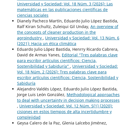
Universidad y Sociedad: Vol. 18 Núm. 3 (2026): Las
matemáticas en las publicaciones científicas de
ciencias sociales
Dianely Pacheco Martín, Eduardo Julio López Bastida,
Ralf Kiran Schultz, Zuleiqui Gil Unday,
An overview of
the concepts of cleaner production in the
agroindustry
,
Universidad y Sociedad: Vol. 13 Núm. 6
(2021): Hacia un ética climática
Eduardo Julio López Bastida, Henrry Ricardo Cabrera,
David de Armas Yanes,
Editorial “Tres palabras clave
para escribir artículos científicos: Ciencia,
Sostenibilidad y Sabiduría”
,
Universidad y Sociedad:
Vol. 18 Núm. 2 (2026): Tres palabras clave para
escribir artículos científicos: Ciencia, Sostenibilidad y
Sabiduría
Alejandro Valdés López, Eduardo Julio López Bastida,
Jorge Luis León González,
Methodological approaches
to deal with uncertainty in decision making processes
,
Universidad y Sociedad: Vol. 12 Núm. S(1) (2020):
cisiones en estos tiempos de alta incertidumbre y
complejidad
Geysa Calero de la Paz, Glenia Lalcebo Jiménez,