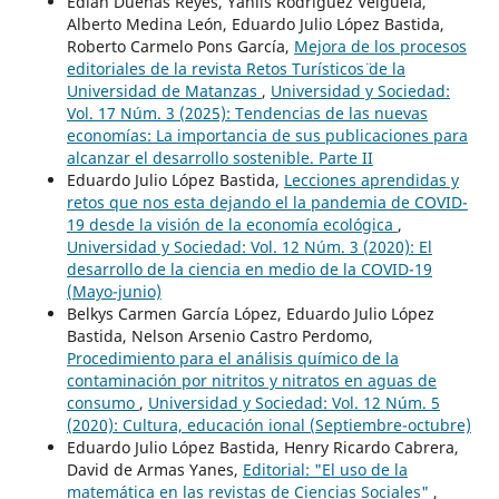
Edian Dueñas Reyes, Yanlis Rodríguez Veiguela,
Alberto Medina León, Eduardo Julio López Bastida,
Roberto Carmelo Pons García,
Mejora de los procesos
editoriales de la revista ¨Retos Turísticos¨ de la
Universidad de Matanzas
,
Universidad y Sociedad:
Vol. 17 Núm. 3 (2025): Tendencias de las nuevas
economías: La importancia de sus publicaciones para
alcanzar el desarrollo sostenible. Parte II
Eduardo Julio López Bastida,
Lecciones aprendidas y
retos que nos esta dejando el la pandemia de COVID-
19 desde la visión de la economía ecológica
,
Universidad y Sociedad: Vol. 12 Núm. 3 (2020): El
desarrollo de la ciencia en medio de la COVID-19
(Mayo-junio)
Belkys Carmen García López, Eduardo Julio López
Bastida, Nelson Arsenio Castro Perdomo,
Procedimiento para el análisis químico de la
contaminación por nitritos y nitratos en aguas de
consumo
,
Universidad y Sociedad: Vol. 12 Núm. 5
(2020): Cultura, educación ional (Septiembre-octubre)
Eduardo Julio López Bastida, Henry Ricardo Cabrera,
David de Armas Yanes,
Editorial: "El uso de la
matemática en las revistas de Ciencias Sociales"
,