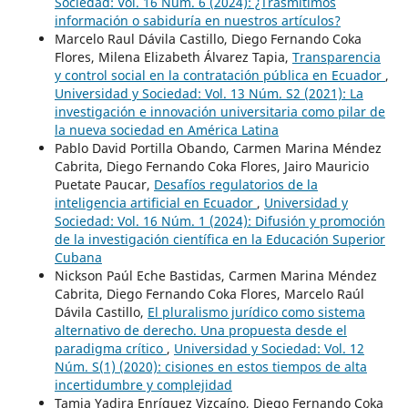
Sociedad: Vol. 16 Núm. 6 (2024): ¿Trasmitimos
información o sabiduría en nuestros artículos?
Marcelo Raul Dávila Castillo, Diego Fernando Coka
Flores, Milena Elizabeth Álvarez Tapia,
Transparencia
y control social en la contratación pública en Ecuador
,
Universidad y Sociedad: Vol. 13 Núm. S2 (2021): La
investigación e innovación universitaria como pilar de
la nueva sociedad en América Latina
Pablo David Portilla Obando, Carmen Marina Méndez
Cabrita, Diego Fernando Coka Flores, Jairo Mauricio
Puetate Paucar,
Desafíos regulatorios de la
inteligencia artificial en Ecuador
,
Universidad y
Sociedad: Vol. 16 Núm. 1 (2024): Difusión y promoción
de la investigación científica en la Educación Superior
Cubana
Nickson Paúl Eche Bastidas, Carmen Marina Méndez
Cabrita, Diego Fernando Coka Flores, Marcelo Raúl
Dávila Castillo,
El pluralismo jurídico como sistema
alternativo de derecho. Una propuesta desde el
paradigma crítico
,
Universidad y Sociedad: Vol. 12
Núm. S(1) (2020): cisiones en estos tiempos de alta
incertidumbre y complejidad
Tamia Yadira Enríquez Vizcaíno, Diego Fernando Coka