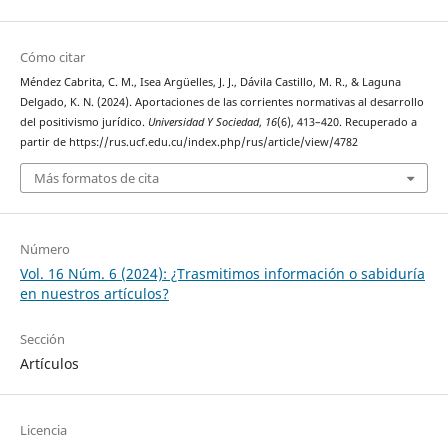
Cómo citar
Méndez Cabrita, C. M., Isea Argüelles, J. J., Dávila Castillo, M. R., & Laguna
Delgado, K. N. (2024). Aportaciones de las corrientes normativas al desarrollo
del positivismo jurídico.
Universidad Y Sociedad
,
16
(6), 413–420. Recuperado a
partir de https://rus.ucf.edu.cu/index.php/rus/article/view/4782
Más formatos de cita
Número
Vol. 16 Núm. 6 (2024): ¿Trasmitimos información o sabiduría
en nuestros artículos?
Sección
Artículos
Licencia