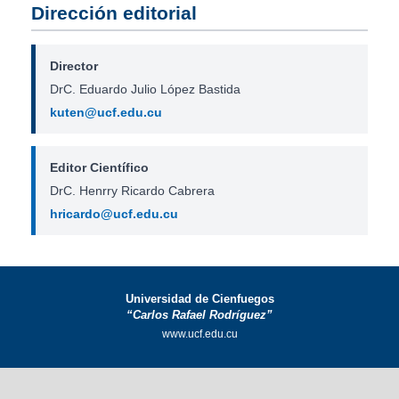
Dirección editorial
Director
DrC. Eduardo Julio López Bastida
kuten@ucf.edu.cu
Editor Científico
DrC. Henrry Ricardo Cabrera
hricardo@ucf.edu.cu
Universidad de Cienfuegos
“Carlos Rafael Rodríguez”
www.ucf.edu.cu