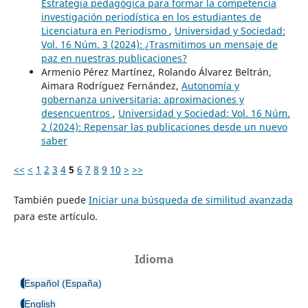
Estrategia pedagógica para formar la competencia
investigación periodística en los estudiantes de
Licenciatura en Periodismo
,
Universidad y Sociedad:
Vol. 16 Núm. 3 (2024): ¿Trasmitimos un mensaje de
paz en nuestras publicaciones?
Armenio Pérez Martínez, Rolando Álvarez Beltrán,
Aimara Rodríguez Fernández,
Autonomía y
gobernanza universitaria: aproximaciones y
desencuentros
,
Universidad y Sociedad: Vol. 16 Núm.
2 (2024): Repensar las publicaciones desde un nuevo
saber
<<
<
1
2
3
4
5
6
7
8
9
10
>
>>
También puede
Iniciar una búsqueda de similitud avanzada
para este artículo.
Idioma
Español (España)
English