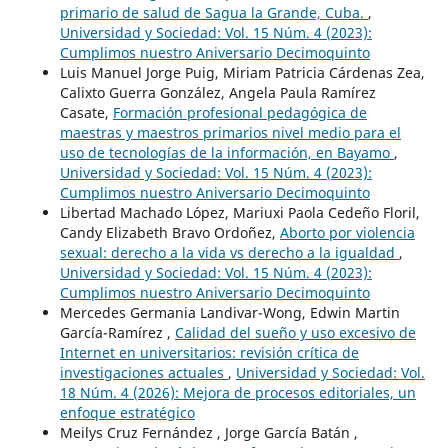
primario de salud de Sagua la Grande, Cuba.
,
Universidad y Sociedad: Vol. 15 Núm. 4 (2023):
Cumplimos nuestro Aniversario Decimoquinto
Luis Manuel Jorge Puig, Miriam Patricia Cárdenas Zea,
Calixto Guerra González, Angela Paula Ramírez
Casate,
Formación profesional pedagógica de
maestras y maestros primarios nivel medio para el
uso de tecnologías de la información, en Bayamo
,
Universidad y Sociedad: Vol. 15 Núm. 4 (2023):
Cumplimos nuestro Aniversario Decimoquinto
Libertad Machado López, Mariuxi Paola Cedeño Floril,
Candy Elizabeth Bravo Ordoñez,
Aborto por violencia
sexual: derecho a la vida vs derecho a la igualdad
,
Universidad y Sociedad: Vol. 15 Núm. 4 (2023):
Cumplimos nuestro Aniversario Decimoquinto
Mercedes Germania Landivar-Wong, Edwin Martin
García-Ramírez ,
Calidad del sueño y uso excesivo de
Internet en universitarios: revisión crítica de
investigaciones actuales
,
Universidad y Sociedad: Vol.
18 Núm. 4 (2026): Mejora de procesos editoriales, un
enfoque estratégico
Meilys Cruz Fernández , Jorge García Batán ,