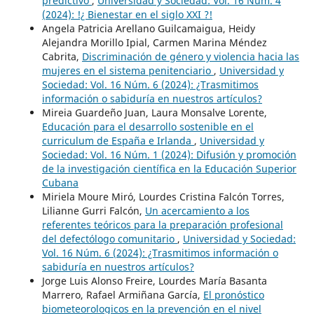
predictivo
,
Universidad y Sociedad: Vol. 16 Núm. 4
(2024): !¿ Bienestar en el siglo XXI ?!
Angela Patricia Arellano Guilcamaigua, Heidy
Alejandra Morillo Ipial, Carmen Marina Méndez
Cabrita,
Discriminación de género y violencia hacia las
mujeres en el sistema penitenciario
,
Universidad y
Sociedad: Vol. 16 Núm. 6 (2024): ¿Trasmitimos
información o sabiduría en nuestros artículos?
Mireia Guardeño Juan, Laura Monsalve Lorente,
Educación para el desarrollo sostenible en el
curriculum de España e Irlanda
,
Universidad y
Sociedad: Vol. 16 Núm. 1 (2024): Difusión y promoción
de la investigación científica en la Educación Superior
Cubana
Miriela Moure Miró, Lourdes Cristina Falcón Torres,
Lilianne Gurri Falcón,
Un acercamiento a los
referentes teóricos para la preparación profesional
del defectólogo comunitario
,
Universidad y Sociedad:
Vol. 16 Núm. 6 (2024): ¿Trasmitimos información o
sabiduría en nuestros artículos?
Jorge Luis Alonso Freire, Lourdes María Basanta
Marrero, Rafael Armiñana García,
El pronóstico
biometeorologicos en la prevención en el nivel