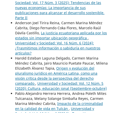
Sociedad: Vol. 17 Núm. 3 (2025): Tendencias de las
nuevas economías: La importancia de sus
publicaciones para alcanzar el desarrollo sostenible.
Parte II
Anderson Joel Tirira Reina, Carmen Marina Méndez
Cabrita, Diego Fernando Coka Flores, Marcelo Raúl
Dávila Castillo,
La justicia ecuatoriana aplicada por los
estados sin importar ubicación geográfica
,
Universidad y Sociedad: Vol. 16 Núm. 6 (2024):
¿Trasmitimos información o sabiduría en nuestros
artículos?
Harold Esteban Laguna Delgado, Carmen Marina
Méndez Cabrita, Jairo Mauricio Puetate Paucar, Milena
Elizabeth Álvarez Tapia,
Origen y evolución del
pluralismo jurídico en América Latina, como una
visión crítica desde la perspectiva del derecho
comparado
,
Universidad y Sociedad: Vol. 12 Núm. 5
(2020): Cultura, educación ional (Septiembre-octubre)
Pablo Alejandro Herrera Herrera, Andrea Poleth Mites
Tulcanaza, Melany Solange Simbaña Reyes, Carmen
Marina Méndez Cabrita,
Impacto de la criminalidad
en la calidad de vida en Tulcán
,
Universidad y