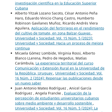
investigación científica en la Educación Superior
Cubana
Alberto Yitzak Lozano Sacoto, César Antonio Peña
Haro, Eduardo Vinicio Chang Castro, Humberto
Robinson Gavilanes Muñoz, Ricardo Andrés Viera
Aguilera,
Aplicación del fertirriego en el rendimiento
del cultivo de tomate, en zona Balzar-Guayas
,
Universidad y Sociedad: Vol. 15 Núm. 5 (2023):
Universidad y Sociedad: Hacia un proceso de mejora
continua
Micaela Gómez Lombide, Virginia Rossi, Alberto
Blanco LLerena, Pedro de Hegedus, Matías
Carámbula,
La experiencia territorial del curso
Comunicación y Extensión Rural en la Universidad de
la República, Uruguay
,
Universidad y Sociedad: Vol.
16 Núm. 2 (2024): Repensar las publicaciones desde
un nuevo saber
Juan Antonio Mateo Rodríguez , Anicel García
Rodríguez , Angela Francke ,
Evaluación de la
percepción de estudiantes universitarios cubanos
sobre medio ambiente y desarrollo sostenible
,
Universidad y Sociedad: Vol. 16 Núm. 5 (2024): La