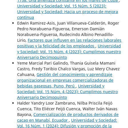
1758. Una amenaza constante en los mares de Cuba
,
Universidad y Sociedad: Vol. 15 Núm. 5 (2023):
Universidad y Sociedad: Hacia un proceso de mejora
continua
Edwin Ramirez-Asis, Juan Villanueva-Calderón, Roger
Pedro Norabuena-Figueroa, Emerson Damián
Norabuena-Figueroa, Rudecindo Albino Penadillo-
Lirio,
Factores que influyen en las relaciones laborales
positivas y la felicidad de los empleados
,
Universidad
y Sociedad: Vol. 15 Núm. 4 (2023): Cumplimos nuestro
Aniversario Decimoquinto
Yeme Marcial Pari Galindo, Thania Guisela Mamani
Castro, Fredy Toribio Chalco Vargas, Luz Mery Chavez
Cahuana,
Gestión del conocimiento y aprendizaje
organizacional en empresas comercializadoras de
bebidas gaseosas, Puno, Perú
,
Universidad y
Sociedad: Vol. 15 Núm. 4 (2023): Cumplimos nuestro
Aniversario Decimoquinto
Halder Yandry Loor Zambrano, Nilba Priscila Feijó
Cuenca, Tito Eliécer Feijó Cuenca, Walter Iván Navas
Bayona,
Comercialización de productos derivados de
cacao en Manabí, Ecuador
,
Universidad y Sociedad:
Vol. 16 Núm. 1 (2024): Difusión y promoción de la