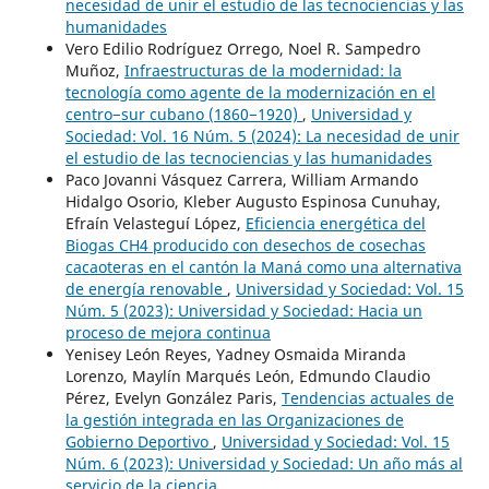
necesidad de unir el estudio de las tecnociencias y las
humanidades
Vero Edilio Rodríguez Orrego, Noel R. Sampedro
Muñoz,
Infraestructuras de la modernidad: la
tecnología como agente de la modernización en el
centro−sur cubano (1860−1920)
,
Universidad y
Sociedad: Vol. 16 Núm. 5 (2024): La necesidad de unir
el estudio de las tecnociencias y las humanidades
Paco Jovanni Vásquez Carrera, William Armando
Hidalgo Osorio, Kleber Augusto Espinosa Cunuhay,
Efraín Velasteguí López,
Eficiencia energética del
Biogas CH4 producido con desechos de cosechas
cacaoteras en el cantón la Maná como una alternativa
de energía renovable
,
Universidad y Sociedad: Vol. 15
Núm. 5 (2023): Universidad y Sociedad: Hacia un
proceso de mejora continua
Yenisey León Reyes, Yadney Osmaida Miranda
Lorenzo, Maylín Marqués León, Edmundo Claudio
Pérez, Evelyn González Paris,
Tendencias actuales de
la gestión integrada en las Organizaciones de
Gobierno Deportivo
,
Universidad y Sociedad: Vol. 15
Núm. 6 (2023): Universidad y Sociedad: Un año más al
servicio de la ciencia.