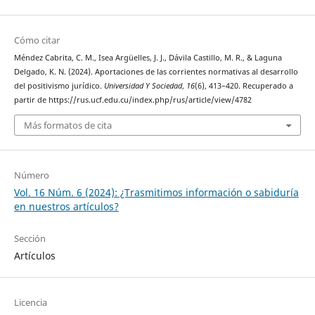
Cómo citar
Méndez Cabrita, C. M., Isea Argüelles, J. J., Dávila Castillo, M. R., & Laguna
Delgado, K. N. (2024). Aportaciones de las corrientes normativas al desarrollo
del positivismo jurídico.
Universidad Y Sociedad
,
16
(6), 413–420. Recuperado a
partir de https://rus.ucf.edu.cu/index.php/rus/article/view/4782
Más formatos de cita
Número
Vol. 16 Núm. 6 (2024): ¿Trasmitimos información o sabiduría
en nuestros artículos?
Sección
Artículos
Licencia