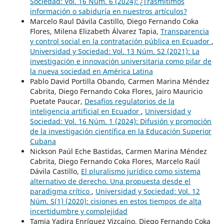
Sociedad: Vol. 16 Núm. 6 (2024): ¿Trasmitimos
información o sabiduría en nuestros artículos?
Marcelo Raul Dávila Castillo, Diego Fernando Coka
Flores, Milena Elizabeth Álvarez Tapia,
Transparencia
y control social en la contratación pública en Ecuador
,
Universidad y Sociedad: Vol. 13 Núm. S2 (2021): La
investigación e innovación universitaria como pilar de
la nueva sociedad en América Latina
Pablo David Portilla Obando, Carmen Marina Méndez
Cabrita, Diego Fernando Coka Flores, Jairo Mauricio
Puetate Paucar,
Desafíos regulatorios de la
inteligencia artificial en Ecuador
,
Universidad y
Sociedad: Vol. 16 Núm. 1 (2024): Difusión y promoción
de la investigación científica en la Educación Superior
Cubana
Nickson Paúl Eche Bastidas, Carmen Marina Méndez
Cabrita, Diego Fernando Coka Flores, Marcelo Raúl
Dávila Castillo,
El pluralismo jurídico como sistema
alternativo de derecho. Una propuesta desde el
paradigma crítico
,
Universidad y Sociedad: Vol. 12
Núm. S(1) (2020): cisiones en estos tiempos de alta
incertidumbre y complejidad
Tamia Yadira Enríquez Vizcaíno, Diego Fernando Coka