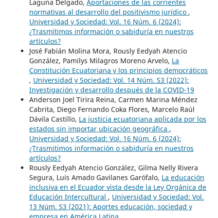
Laguna Delgado,
Aportaciones de las corrientes
normativas al desarrollo del positivismo jurídico
,
Universidad y Sociedad: Vol. 16 Núm. 6 (2024):
¿Trasmitimos información o sabiduría en nuestros
artículos?
José Fabián Molina Mora, Rously Eedyah Atencio
González, Pamilys Milagros Moreno Arvelo,
La
Constitución Ecuatoriana y los principios democráticos
,
Universidad y Sociedad: Vol. 14 Núm. S3 (2022):
Investigación y desarrollo después de la COVID-19
Anderson Joel Tirira Reina, Carmen Marina Méndez
Cabrita, Diego Fernando Coka Flores, Marcelo Raúl
Dávila Castillo,
La justicia ecuatoriana aplicada por los
estados sin importar ubicación geográfica
,
Universidad y Sociedad: Vol. 16 Núm. 6 (2024):
¿Trasmitimos información o sabiduría en nuestros
artículos?
Rously Eedyah Atencio González, Gilma Nelly Rivera
Segura, Luis Amado Gavilanes Garófalo,
La educación
inclusiva en el Ecuador vista desde la Ley Orgánica de
Educación Intercultural
,
Universidad y Sociedad: Vol.
13 Núm. S3 (2021): Aportes educación, sociedad y
empresa en América Latina