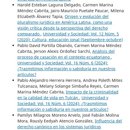
Harold Esteban Laguna Delgado, Carmen Marina
Méndez Cabrita, Jairo Mauricio Puetate Paucar, Milena
Elizabeth Álvarez Tapia,
Origen y evolución del
pluralismo jurídico en América Latina, como una
visión crítica desde la perspectiva del derecho
comparado
,
Universidad y Sociedad: Vol. 12 Núm. 5
(2020): Cultura, educación ional (Septiembre-octubre)
Pablo David Portilla Obando, Carmen Marina Méndez
Cabrita, Jerson Alexis Ordoñez Sarchí,
Análisis del
proceso de casación en el contexto ecuatoriano
,
Universidad y Sociedad: Vol. 16 Núm. 6 (2024):
¿Trasmitimos información o sabiduría en nuestros
artículos?
Pablo Alejandro Herrera Herrera, Andrea Poleth Mites
Tulcanaza, Melany Solange Simbaña Reyes, Carmen
Marina Méndez Cabrita,
Impacto de la criminalidad
en la calidad de vida en Tulcán
,
Universidad y
Sociedad: Vol. 16 Núm. 6 (2024): ¿Trasmitimos
información o sabiduría en nuestros artículos?
Pamilys Milagros Moreno Arvelo, José Fabián Molina
Mora, Rously Eedyah Atencio González,
Influencia del
derecho canónico en los sistemas jurídicos