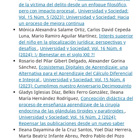
de la víctima del delito desde un enfoque filosófico,
pero con impacto procesal
,
Universidad y Sociedad:
Vol. 15 Núm. 5 (2023): Universidad y Sociedad: Hacia
un proceso de mejora continua
Mónica Alexandra Salame Ortiz, Carlos David Cepeda
Luna, Mario Ramiro Aguilar Martínez,
Interés superior
del niño en la glocalización jurídica: perspectivas y
desafíos
,
Universidad y Sociedad: Vol. 16 Núm. 4
(2024): !¿ Bienestar en el siglo XXI ?!
Rosario del Pilar Gibert Delgado, Alexander Gorina
Sánchez,
Ecosistemas Digitales de Aprendizaje: una
Alternativa para el Aprendizaje del Cálculo Diferencial
e Integral
,
Universidad y Sociedad: Vol. 15 Núm. 4
(2023): Cumplimos nuestro Aniversario Decimoquinto
Gladys Iglesias Díaz, Belkis Ferro González, Ileana
María Hernández Rodríguez,
Concepción didáctica del
proceso de enseñanza aprendizaje de la cirugía
endocrina de las glándulas tiroides y paratiroides
,
Universidad y Sociedad: Vol. 16 Núm. 2 (2024):
Repensar las publicaciones desde un nuevo saber
Ileana Dayamina de la Cruz Santos, Yoel Díaz Herrera,
Marta Beatriz Infante Abreu, Pedro Pablo del Pozo