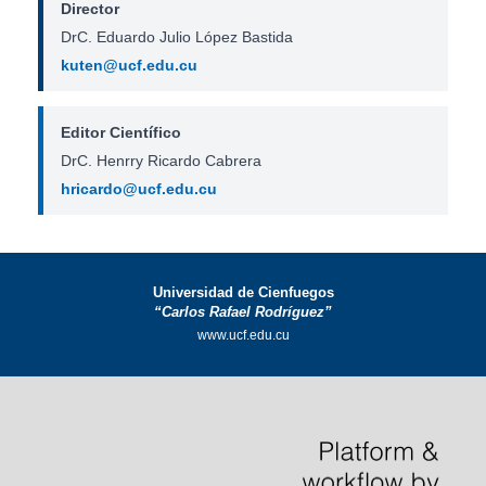
Director
DrC. Eduardo Julio López Bastida
kuten@ucf.edu.cu
Editor Científico
DrC. Henrry Ricardo Cabrera
hricardo@ucf.edu.cu
Universidad de Cienfuegos
“Carlos Rafael Rodríguez”
www.ucf.edu.cu