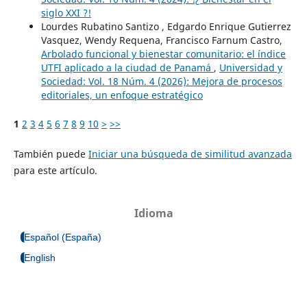
siglo XXI ?!
Lourdes Rubatino Santizo , Edgardo Enrique Gutierrez
Vasquez, Wendy Requena, Francisco Farnum Castro,
Arbolado funcional y bienestar comunitario: el índice
UTFI aplicado a la ciudad de Panamá
,
Universidad y
Sociedad: Vol. 18 Núm. 4 (2026): Mejora de procesos
editoriales, un enfoque estratégico
1
2
3
4
5
6
7
8
9
10
>
>>
También puede
Iniciar una búsqueda de similitud avanzada
para este artículo.
Idioma
Español (España)
English