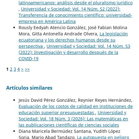
latinoamericanos: análisis desde el pluralismo jurídico
,
Universidad y Sociedad: Vol. 14 Núm. S2 (2022):
Transferencia de conocimiento científico: universidad-
empresa en América Latina
Rously Eedyah Atencio González, José Fabian Molina
Mora, Gitta Antonella Andrade Olvera,
La legislación
ecuatoriana y los derechos humanos desde su
perspectiva
,
Universidad y Sociedad: Vol. 14 Núm. S3
(2022): Investigación y desarrollo después de la
COVID-19
1
2
3
4
>
>>
Artículos similares
Jesús David Pérez González, Reynier Reyes Hernández,
Evaluación de los costos de calidad en instituciones de
educación superior presupuestadas
,
Universidad y
Sociedad: Vol. 18 Núm. 3 (2026): Las matemáticas en
las publicaciones científicas de ciencias sociales
Diana Maricela Bermúdez Santana, Yudith López
Soria, Mario Abad Tandazo,
La autopuesta en peligro