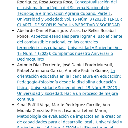
Rodriguez, Rosa Acosta Roca,
Conceptualización del
ecosistema tecnológico del Sistema Nacional de
Tecnología e Innovación Agraria Cubano. Parte I
,
Universidad y Sociedad: Vol. 15 Núm. 3 (2023): TERCER
CUARTIL DE SCOPUS PARA UNIVERSIDAD Y SOCIEDAD
Abelardo Daniel Rodríguez Arias, Liz Belkis Rosabal
Ponce,
Aspectos esenciales para lograr el uso eficiente
del combustible nacional, en las centrales
termoeléctricas cubanas
,
Universidad y Sociedad: Vol.
15 Núm. 4 (2023): Cumplimos nuestro Aniversario
Decimoquinto
Antonio Díaz Torriente, José Daniel Prado Mursulí,
Rafael Armiñana García, Annette Padilla Gómez,
La
orientación educativa en la licenciatura en educación:
Pedagogía-Psicología desde la disciplina educación
física
,
Universidad y Sociedad: Vol. 15 Núm. 5 (2023):
Universidad y Sociedad: Hacia un proceso de mejora
continua
Sinaí Boffill Vega, Marite Rodríguez Carrillo, Ana
Midiala González Pérez, Lisandra Lefont Marin,
Metodología de evaluación de impactos en la creación
de capacidades para el desarrollo local
,
Universidad y
Sociedad: Vol. 16 Núm. 4 (2024): !¿ Bienestar en el