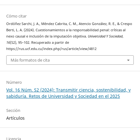
Cómo citar
Ordóñez Sarchi, J. A., Méndez Cabrita, C. M., Atencio González, R. E., & Crespo
Berti, L. A. (2024). Cuestionamientos a la responsabilidad penal: críticas al
nexo causal e inclusión de la imputación objetiva.
Universidad Y Sociedad
,
16
(S2), 95–102. Recuperado a partir de
https://rus.ucf.edu.cu/index.php/rus/article/view/4812
Más formatos de cita
Número
Vol. 16 Núm. S2 (2024): Transmitir ciencia, sostenibilidad, y
sabiduría. Retos de Universidad y Sociedad en el 2025
Sección
Artículos
Licencia