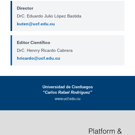
Director
DrC. Eduardo Julio López Bastida
kuten@ucf.edu.cu
Editor Científico
DrC. Henrry Ricardo Cabrera
hricardo@ucf.edu.cu
Universidad de Cienfuegos
“Carlos Rafael Rodríguez”
www.ucf.edu.cu