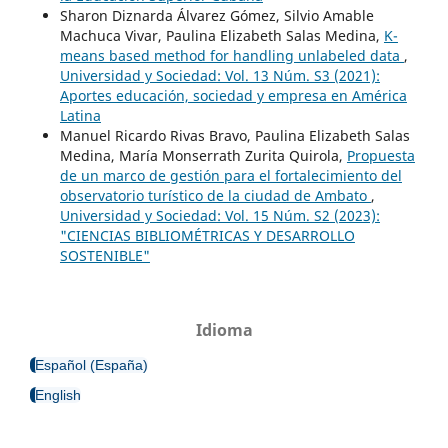
Sharon Diznarda Álvarez Gómez, Silvio Amable
Machuca Vivar, Paulina Elizabeth Salas Medina,
K-
means based method for handling unlabeled data
,
Universidad y Sociedad: Vol. 13 Núm. S3 (2021):
Aportes educación, sociedad y empresa en América
Latina
Manuel Ricardo Rivas Bravo, Paulina Elizabeth Salas
Medina, María Monserrath Zurita Quirola,
Propuesta
de un marco de gestión para el fortalecimiento del
observatorio turístico de la ciudad de Ambato
,
Universidad y Sociedad: Vol. 15 Núm. S2 (2023):
"CIENCIAS BIBLIOMÉTRICAS Y DESARROLLO
SOSTENIBLE"
Idioma
Español (España)
English