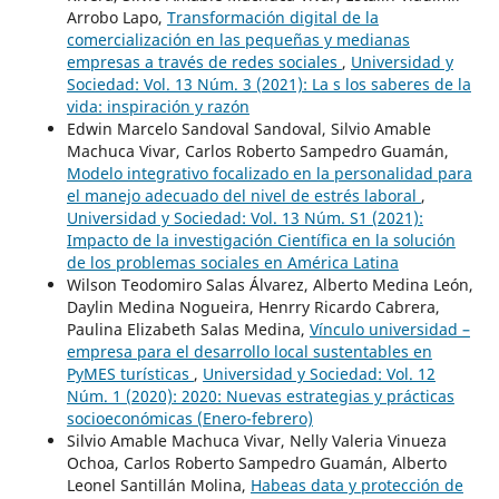
Arrobo Lapo,
Transformación digital de la
comercialización en las pequeñas y medianas
empresas a través de redes sociales
,
Universidad y
Sociedad: Vol. 13 Núm. 3 (2021): La s los saberes de la
vida: inspiración y razón
Edwin Marcelo Sandoval Sandoval, Silvio Amable
Machuca Vivar, Carlos Roberto Sampedro Guamán,
Modelo integrativo focalizado en la personalidad para
el manejo adecuado del nivel de estrés laboral
,
Universidad y Sociedad: Vol. 13 Núm. S1 (2021):
Impacto de la investigación Científica en la solución
de los problemas sociales en América Latina
Wilson Teodomiro Salas Álvarez, Alberto Medina León,
Daylin Medina Nogueira, Henrry Ricardo Cabrera,
Paulina Elizabeth Salas Medina,
Vínculo universidad –
empresa para el desarrollo local sustentables en
PyMES turísticas
,
Universidad y Sociedad: Vol. 12
Núm. 1 (2020): 2020: Nuevas estrategias y prácticas
socioeconómicas (Enero-febrero)
Silvio Amable Machuca Vivar, Nelly Valeria Vinueza
Ochoa, Carlos Roberto Sampedro Guamán, Alberto
Leonel Santillán Molina,
Habeas data y protección de