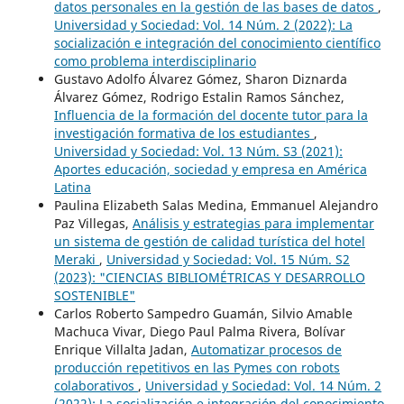
datos personales en la gestión de las bases de datos
,
Universidad y Sociedad: Vol. 14 Núm. 2 (2022): La
socialización e integración del conocimiento científico
como problema interdisciplinario
Gustavo Adolfo Álvarez Gómez, Sharon Diznarda
Álvarez Gómez, Rodrigo Estalin Ramos Sánchez,
Influencia de la formación del docente tutor para la
investigación formativa de los estudiantes
,
Universidad y Sociedad: Vol. 13 Núm. S3 (2021):
Aportes educación, sociedad y empresa en América
Latina
Paulina Elizabeth Salas Medina, Emmanuel Alejandro
Paz Villegas,
Análisis y estrategias para implementar
un sistema de gestión de calidad turística del hotel
Meraki
,
Universidad y Sociedad: Vol. 15 Núm. S2
(2023): "CIENCIAS BIBLIOMÉTRICAS Y DESARROLLO
SOSTENIBLE"
Carlos Roberto Sampedro Guamán, Silvio Amable
Machuca Vivar, Diego Paul Palma Rivera, Bolívar
Enrique Villalta Jadan,
Automatizar procesos de
producción repetitivos en las Pymes con robots
colaborativos
,
Universidad y Sociedad: Vol. 14 Núm. 2
(2022): La socialización e integración del conocimiento