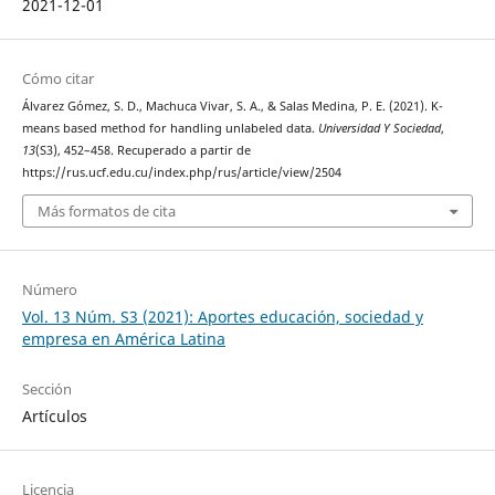
2021-12-01
Cómo citar
Álvarez Gómez, S. D., Machuca Vivar, S. A., & Salas Medina, P. E. (2021). K-
means based method for handling unlabeled data.
Universidad Y Sociedad
,
13
(S3), 452–458. Recuperado a partir de
https://rus.ucf.edu.cu/index.php/rus/article/view/2504
Más formatos de cita
Número
Vol. 13 Núm. S3 (2021): Aportes educación, sociedad y
empresa en América Latina
Sección
Artículos
Licencia