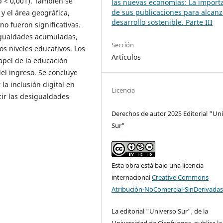
 p < 0,001). También se
las nuevas economías: La import
de sus publicaciones para alcanz
y el área geográfica,
desarrollo sostenible. Parte III
no fueron significativas.
sigualdades acumuladas,
Sección
os niveles educativos. Los
Artículos
apel de la educación
del ingreso. Se concluye
 la inclusión digital en
Licencia
cir las desigualdades
Derechos de autor 2025 Editorial "Un
Sur"
Esta obra está bajo una licencia
internacional
Creative Commons
Atribución-NoComercial-SinDerivadas
La editorial "Universo Sur", de la