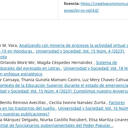
licencia:
https://creativecommons.or
enses/by-nc-nd/4.0/
n M. Vara,
Analizando con mineria de procesos la actividad virtual 
id-19 en Honduras
,
Universidad y Sociedad: Vol. 15 Núm. 4 (2023):
into
y Orlando Moré Mir, Magda Céspedes Hernández ,
Sistema de
laborales del egresado en Letras
,
Universidad y Sociedad: Vol. 18 
un enfoque estratégico
iz Cansaya, Thania Guisela Mamani Castro, Luz Mery Chavez Cahua
 contexto de la Educación Superior durante el estado de emergenci
dad y Sociedad: Vol. 15 Núm. 4 (2023): Cumplimos nuestro Anivers
nito Reinoso Avecillas , Cecilia Ivonne Narváez Zurita ,
Factores
ia en los trastornos del sueño
,
Universidad y Sociedad: Vol. 16 Núm
n nuestras publicaciones?
 Márquez Delgado, Niurka Castillo Rocubert, Elisa Maritza Linare
ental de funcionarios gubernamentales del Poder Popular.
,