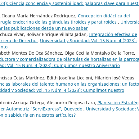
23): Ciencia,conciencia y sostenibilidad: palabras clave para nuest
ez, Ileana María Hernández Rodríguez,
Concepción didáctica del
rugía endocrina de las glándulas tiroides y paratiroides
,
Universi
ar las publicaciones desde un nuevo saber
huca Vivar, Bolívar Enrique Villalta Jadan,
Integración efectiva de
arrera de Derecho
,
Universidad y Sociedad: Vol. 15 Núm. 4 (2023):
into
zabeth Montes De Oca Sánchez, Olga Cecilia Montalvo De la Torre,
ctora y comercializadora de plántulas de hortalizas en la parroq
ad: Vol. 15 Núm. 4 (2023): Cumplimos nuestro Aniversario
isca Cejas Martínez, Edith Josefina Liccioni, Hilarión José Vegas
ncias laborales del talento humano en las organizaciones: un facto
sidad y Sociedad: Vol. 15 Núm. 4 (2023): Cumplimos nuestro
ntonio Arriaga Ortega, Alejandro Reigosa Lara,
Planeación Estratég
Taller Automotriz “ServiExpress”, Quevedo
,
Universidad y Sociedad: V
n o sabiduría en nuestros artículos?