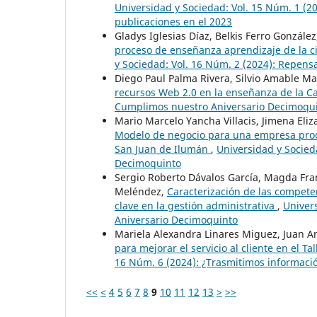
Universidad y Sociedad: Vol. 15 Núm. 1 (20
publicaciones en el 2023
Gladys Iglesias Díaz, Belkis Ferro Gonzál
proceso de enseñanza aprendizaje de la ci
y Sociedad: Vol. 16 Núm. 2 (2024): Repens
Diego Paul Palma Rivera, Silvio Amable Mac
recursos Web 2.0 en la enseñanza de la C
Cumplimos nuestro Aniversario Decimoqu
Mario Marcelo Yancha Villacis, Jimena Eli
Modelo de negocio para una empresa produ
San Juan de Ilumán
,
Universidad y Socied
Decimoquinto
Sergio Roberto Dávalos García, Magda Franc
Meléndez,
Caracterización de las compete
clave en la gestión administrativa
,
Univer
Aniversario Decimoquinto
Mariela Alexandra Linares Miguez, Juan A
para mejorar el servicio al cliente en el 
16 Núm. 6 (2024): ¿Trasmitimos informació
<<
<
4
5
6
7
8
9
10
11
12
13
>
>>