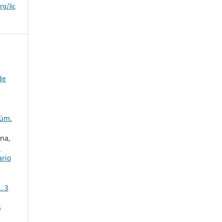
g/lic
de
Núm.
na,
a
ario
. 3
s