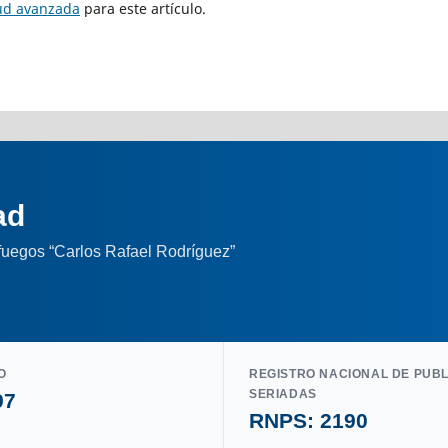
tud avanzada
para este artículo.
ad
nfuegos “Carlos Rafael Rodríguez”
O
REGISTRO NACIONAL DE PUB
SERIADAS
97
RNPS: 2190