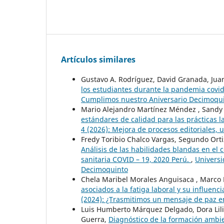
Artículos similares
Gustavo A. Rodríguez, David Granada, Jua
los estudiantes durante la pandemia cov
Cumplimos nuestro Aniversario Decimoqu
Mario Alejandro Martínez Méndez , Sand
estándares de calidad para las prácticas 
4 (2026): Mejora de procesos editoriales, 
Fredy Toribio Chalco Vargas, Segundo Ort
Análisis de las habilidades blandas en el
sanitaria COVID – 19, 2020 Perú.
,
Universi
Decimoquinto
Chela Maribel Morales Anguisaca , Marco Be
asociados a la fatiga laboral y su influenc
(2024): ¿Trasmitimos un mensaje de paz e
Luis Humberto Márquez Delgado, Dora Lilia
Guerra,
Diagnóstico de la formación ambi