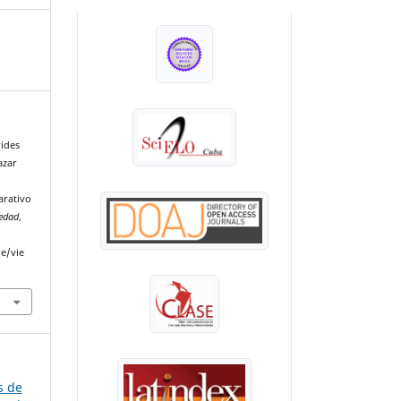
INDEXADA EN:
vides
azar
arativo
iedad
,
le/vie
s de