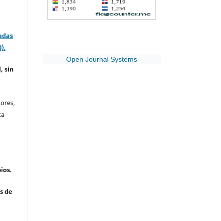
adas
0)
.
Open Journal Systems
, sin
ores,
ta
ios.
s de