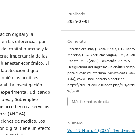
Publicado
2025-07-01
ación digital y la
Cómo citar
 en las diferencias por
 del capital humano y la
Paredes Argudo, J., Yosa Pinela, I. L., Bena
Moreira, L. G., Cartuche Nagua, J. M., & Sal
iente importancia de las
Regato, M. F. (2025). Educación Digital y
l bienestar económico. El
Desigualdad del Ingreso: Un análisis comp
fabetización digital
para el caso ecuatoriano.
Universidad Y Soc
ambién las posibles
17
(4), e5270. Recuperado a partir de
rial. La investigación
https://rus.ucf.edu.cu/index.php/rus/artic
w/5270
 experimental, utilizando
empleo y Subempleo
Más formatos de cita
 accedieron a servicios
ianza (ANOVA)
aciones de medias. Los
Número
ón digital tiene un efecto
Vol. 17 Núm. 4 (2025): Tendencia