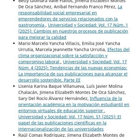
Betty Giomara Valle Fiallos, Jimena Elizabeth Montes
De Oca Sánchez, Aníbal Fernando Franco Pérez,
La
responsabilidad social empresarial en
emprendedores de servicios relacionados con la
gastronomía
,
Universidad y Sociedad: Vol. 17 Núm. 1
(2025): Cambios en nuestros procesos de publicación
para mejorar la calidad
Mario Marcelo Yancha Villacis, Emilia José Yancha
Urrutia, Marcela Jeannette Yancha Urrutia,
Efectos del
clima organizacional sobre la satisfacción y
compromiso laboral
,
Universidad y Sociedad: Vol. 17
Núm. 4 (2025): Tendencias de las nuevas economías:
La importancia de sus publicaciones para alcanzar el
desarrollo sostenible. Parte III
Lisenia Karina Baque Villanueva, Luís Javier Molina
Chalacán, Jimena Elizabeth Montes De Oca Sánchez,
Sary Del Rocío Álvarez Hernández,
Influencia de la
orientación académica en la motivación estudiantil en
entornos virtuales de educación superior
,
Universidad y Sociedad: Vol. 17 Núm. S1 (2025): El
papel de las publicaciones científicas en la
internacionalización de las universidades
Raúl Comas Rodríguez, Jimena Elizabeth Montes de