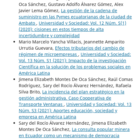
Oca Sánchez, Gustavo Adolfo Álvarez Gómez, Alex
Javier Lema Gómez,
La gestión de la cadena de
suministro en las Pymes ecuatorianas de la ciudad de
Ambato
,
Universidad y Sociedad: Vol. 12 Núm. S(1)
(2020): cisiones en estos tiempos de alta
incertidumbre y complejidad
Mario Marcelo Yancha Villacis, Jeannette Amparito
Urrutia Guevara,
Efectos tributarios del cambio de
régimen de microempresas
,
Universidad y Sociedad:
Vol. 13 Núm. S1 (2021): Impacto de la investigación
Científica en la solución de los problemas sociales en
América Latina
Jimena Elizabeth Montes De Oca Sánchez, Raúl Comas
Rodríguez, Sary del Rocío Álvarez Hernández, Rafaela
Silva Brito,
La incidencia del plan estratégico en la
gestión administrativa. Caso Cooperativa de
Transporte Ventanas
,
Universidad y Sociedad: Vol. 13
Núm. S3 (2021): Aportes educación, sociedad y
empresa en América Latina
Sary del Rocío Álvarez Hernández, Jimena Elizabeth
Montes De Oca Sánchez,
La consulta popular minera
en Ecuador como un mecanismo de democracia