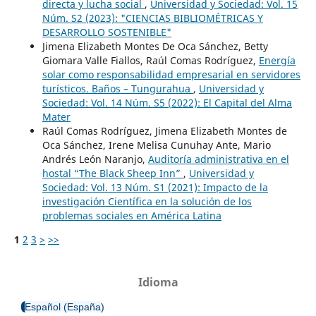
directa y lucha social
,
Universidad y Sociedad: Vol. 15
Núm. S2 (2023): "CIENCIAS BIBLIOMÉTRICAS Y
DESARROLLO SOSTENIBLE"
Jimena Elizabeth Montes De Oca Sánchez, Betty
Giomara Valle Fiallos, Raúl Comas Rodríguez,
Energía
solar como responsabilidad empresarial en servidores
turísticos. Baños – Tungurahua
,
Universidad y
Sociedad: Vol. 14 Núm. S5 (2022): El Capital del Alma
Mater
Raúl Comas Rodríguez, Jimena Elizabeth Montes de
Oca Sánchez, Irene Melisa Cunuhay Ante, Mario
Andrés León Naranjo,
Auditoría administrativa en el
hostal “The Black Sheep Inn”
,
Universidad y
Sociedad: Vol. 13 Núm. S1 (2021): Impacto de la
investigación Científica en la solución de los
problemas sociales en América Latina
1
2
3
>
>>
Idioma
Español (España)