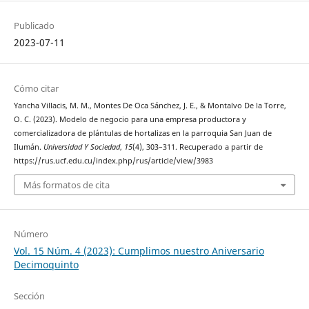
Publicado
2023-07-11
Cómo citar
Yancha Villacis, M. M., Montes De Oca Sánchez, J. E., & Montalvo De la Torre,
O. C. (2023). Modelo de negocio para una empresa productora y
comercializadora de plántulas de hortalizas en la parroquia San Juan de
Ilumán.
Universidad Y Sociedad
,
15
(4), 303–311. Recuperado a partir de
https://rus.ucf.edu.cu/index.php/rus/article/view/3983
Más formatos de cita
Número
Vol. 15 Núm. 4 (2023): Cumplimos nuestro Aniversario
Decimoquinto
Sección