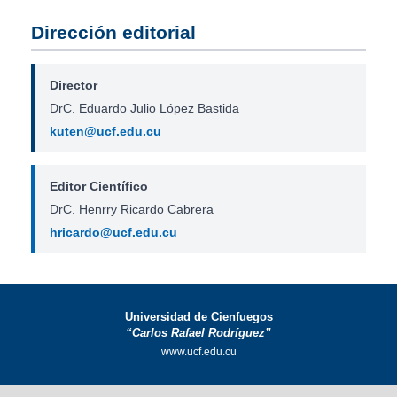
Dirección editorial
Director
DrC. Eduardo Julio López Bastida
kuten@ucf.edu.cu
Editor Científico
DrC. Henrry Ricardo Cabrera
hricardo@ucf.edu.cu
Universidad de Cienfuegos
“Carlos Rafael Rodríguez”
www.ucf.edu.cu