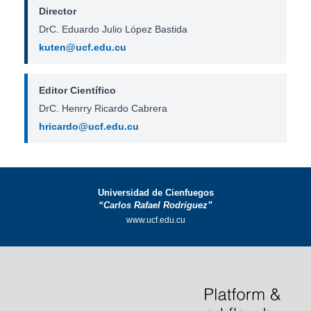
Director
DrC. Eduardo Julio López Bastida
kuten@ucf.edu.cu
Editor Científico
DrC. Henrry Ricardo Cabrera
hricardo@ucf.edu.cu
Universidad de Cienfuegos
“Carlos Rafael Rodríguez”
www.ucf.edu.cu