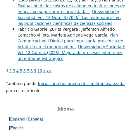
Evaluación de los costos de calidad en instituciones de
educación superior presupuestadas
,
Universidad y
Sociedad: Vol. 18 Núm. 3 (2026): Las matemáticas en
las publicaciones científicas de ciencias sociales
Fabricio Gabriel Zurita Vergara , Jefferson Alfredo
Camacho Villota, Mariela Adriana Vega García,
Plan
Comunicacional Digital para impulsar la presencia de
Arfatexia en el mundo online
,
Universidad y Sociedad:
Vol. 18 Núm. 4 (2026): Mejora de procesos editoriales,
un enfoque estratégico
1
2
3
4
5
6
7
8
9
10
>
>>
También puede
Iniciar una búsqueda de similitud avanzada
para este artículo.
Idioma
Español (España)
English