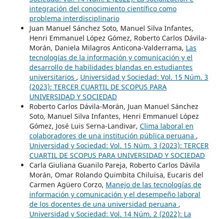
integración del conocimiento científico como
problema interdisciplinario
Juan Manuel Sánchez Soto, Manuel Silva Infantes,
Henri Emmanuel López Gómez, Roberto Carlos Dávila-
Morán, Daniela Milagros Anticona-Valderrama,
Las
tecnologías de la información y comunicación y el
desarrollo de habilidades blandas en estudiantes
universitarios
,
Universidad y Sociedad: Vol. 15 Núm. 3
(2023): TERCER CUARTIL DE SCOPUS PARA
UNIVERSIDAD Y SOCIEDAD
Roberto Carlos Dávila-Morán, Juan Manuel Sánchez
Soto, Manuel Silva Infantes, Henri Emmanuel López
Gómez, José Luis Serna-Landivar,
Clima laboral en
colaboradores de una institución pública peruana
,
Universidad y Sociedad: Vol. 15 Núm. 3 (2023): TERCER
CUARTIL DE SCOPUS PARA UNIVERSIDAD Y SOCIEDAD
Carla Giuliana Guanilo Pareja, Roberto Carlos Dávila
Morán, Omar Rolando Quimbita Chiluisa, Eucaris del
Carmen Agüero Corzo,
Manejo de las tecnologías de
información y comunicación y el desempeño laboral
de los docentes de una universidad peruana
,
Universidad y Sociedad: Vol. 14 Núm. 2 (2022): La