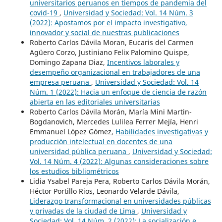
universitarios peruanos en tiempos de pandemia del
covid-19
,
Universidad y Sociedad: Vol. 14 Núm. 3
(2022): Apostamos por el impacto investigativo,
innovador y social de nuestras publicaciones
Roberto Carlos Dávila Moran, Eucaris del Carmen
Agüero Corzo, Justiniano Felix Palomino Quispe,
Domingo Zapana Diaz,
Incentivos laborales y
desempeño organizacional en trabajadores de una
empresa peruana
,
Universidad y Sociedad: Vol. 14
Núm. 1 (2022): Hacia un enfoque de ciencia de razón
abierta en las editoriales universitarias
Roberto Carlos Dávila Morán, María Mini Martin-
Bogdanovich, Mercedes Lulilea Ferrer Mejía, Henri
Emmanuel López Gómez,
Habilidades investigativas y
producción intelectual en docentes de una
universidad pública peruana
,
Universidad y Sociedad:
Vol. 14 Núm. 4 (2022): Algunas consideraciones sobre
los estudios bibliométricos
Lidia Ysabel Pareja Pera, Roberto Carlos Dávila Morán,
Héctor Portillo Rios, Leonardo Velarde Dávila,
Liderazgo transformacional en universidades públicas
y privadas de la ciudad de Lima
,
Universidad y
Sociedad: Vol. 14 Núm. 2 (2022): La socialización e