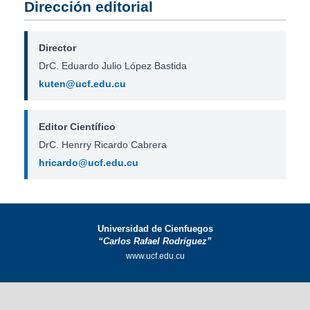
Dirección editorial
Director
DrC. Eduardo Julio López Bastida
kuten@ucf.edu.cu
Editor Científico
DrC. Henrry Ricardo Cabrera
hricardo@ucf.edu.cu
Universidad de Cienfuegos
“Carlos Rafael Rodríguez”
www.ucf.edu.cu