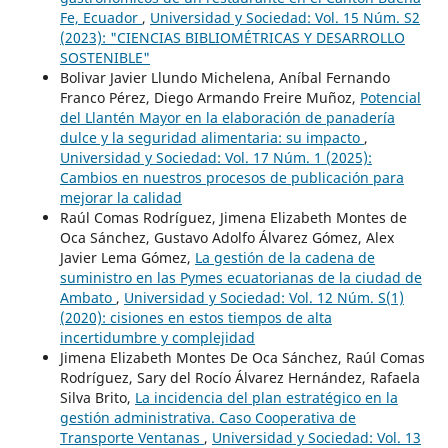
Fe, Ecuador
,
Universidad y Sociedad: Vol. 15 Núm. S2
(2023): "CIENCIAS BIBLIOMÉTRICAS Y DESARROLLO
SOSTENIBLE"
Bolivar Javier Llundo Michelena, Aníbal Fernando
Franco Pérez, Diego Armando Freire Muñoz,
Potencial
del Llantén Mayor en la elaboración de panadería
dulce y la seguridad alimentaria: su impacto
,
Universidad y Sociedad: Vol. 17 Núm. 1 (2025):
Cambios en nuestros procesos de publicación para
mejorar la calidad
Raúl Comas Rodríguez, Jimena Elizabeth Montes de
Oca Sánchez, Gustavo Adolfo Álvarez Gómez, Alex
Javier Lema Gómez,
La gestión de la cadena de
suministro en las Pymes ecuatorianas de la ciudad de
Ambato
,
Universidad y Sociedad: Vol. 12 Núm. S(1)
(2020): cisiones en estos tiempos de alta
incertidumbre y complejidad
Jimena Elizabeth Montes De Oca Sánchez, Raúl Comas
Rodríguez, Sary del Rocío Álvarez Hernández, Rafaela
Silva Brito,
La incidencia del plan estratégico en la
gestión administrativa. Caso Cooperativa de
Transporte Ventanas
,
Universidad y Sociedad: Vol. 13