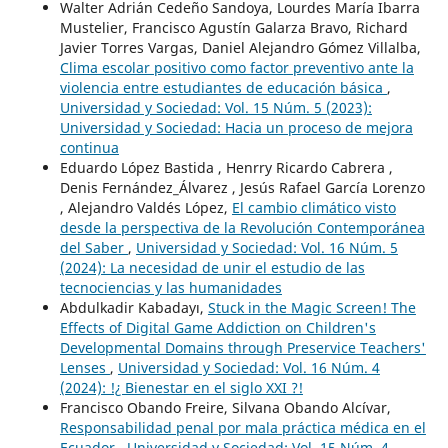
Walter Adrián Cedeño Sandoya, Lourdes María Ibarra
Mustelier, Francisco Agustín Galarza Bravo, Richard
Javier Torres Vargas, Daniel Alejandro Gómez Villalba,
Clima escolar positivo como factor preventivo ante la
violencia entre estudiantes de educación básica
,
Universidad y Sociedad: Vol. 15 Núm. 5 (2023):
Universidad y Sociedad: Hacia un proceso de mejora
continua
Eduardo López Bastida , Henrry Ricardo Cabrera ,
Denis Fernández_Álvarez , Jesús Rafael García Lorenzo
, Alejandro Valdés López,
El cambio climático visto
desde la perspectiva de la Revolución Contemporánea
del Saber
,
Universidad y Sociedad: Vol. 16 Núm. 5
(2024): La necesidad de unir el estudio de las
tecnociencias y las humanidades
Abdulkadir Kabadayı,
Stuck in the Magic Screen! The
Effects of Digital Game Addiction on Children's
Developmental Domains through Preservice Teachers'
Lenses
,
Universidad y Sociedad: Vol. 16 Núm. 4
(2024): !¿ Bienestar en el siglo XXI ?!
Francisco Obando Freire, Silvana Obando Alcívar,
Responsabilidad penal por mala práctica médica en el
Ecuador
,
Universidad y Sociedad: Vol. 15 Núm. 4