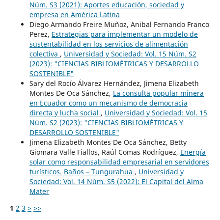
Núm. S3 (2021): Aportes educación, sociedad y
empresa en América Latina
Diego Armando Freire Muñoz, Anibal Fernando Franco
Perez,
Estrategias para implementar un modelo de
sustentabilidad en los servicios de alimentación
colectiva
,
Universidad y Sociedad: Vol. 15 Núm. S2
(2023): "CIENCIAS BIBLIOMÉTRICAS Y DESARROLLO
SOSTENIBLE"
Sary del Rocío Álvarez Hernández, Jimena Elizabeth
Montes De Oca Sánchez,
La consulta popular minera
en Ecuador como un mecanismo de democracia
directa y lucha social
,
Universidad y Sociedad: Vol. 15
Núm. S2 (2023): "CIENCIAS BIBLIOMÉTRICAS Y
DESARROLLO SOSTENIBLE"
Jimena Elizabeth Montes De Oca Sánchez, Betty
Giomara Valle Fiallos, Raúl Comas Rodríguez,
Energía
solar como responsabilidad empresarial en servidores
turísticos. Baños – Tungurahua
,
Universidad y
Sociedad: Vol. 14 Núm. S5 (2022): El Capital del Alma
Mater
1
2
3
>
>>