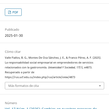
PDF
Publicado
2025-01-30
Cómo citar
Valle Fiallos, B. G., Montes De Oca Sánchez, J. E., & Franco Pérez, A. F. (2025).
La responsabilidad social empresarial en emprendedores de servicios
relacionados con la gastronomía.
Universidad Y Sociedad
,
17
(1), e4873.
Recuperado a partir de
https://rus.ucf.edu.cu/index.php/rus/article/view/4873
Más formatos de cita
Número
Vol. 17 Núm. 1 (2025): Cambios en nuestros procesos de