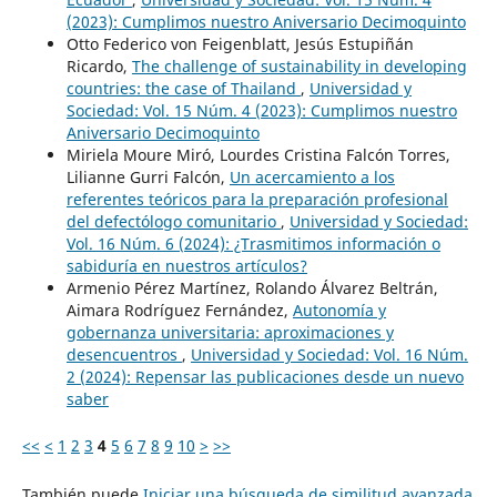
(2023): Cumplimos nuestro Aniversario Decimoquinto
Otto Federico von Feigenblatt, Jesús Estupiñán
Ricardo,
The challenge of sustainability in developing
countries: the case of Thailand
,
Universidad y
Sociedad: Vol. 15 Núm. 4 (2023): Cumplimos nuestro
Aniversario Decimoquinto
Miriela Moure Miró, Lourdes Cristina Falcón Torres,
Lilianne Gurri Falcón,
Un acercamiento a los
referentes teóricos para la preparación profesional
del defectólogo comunitario
,
Universidad y Sociedad:
Vol. 16 Núm. 6 (2024): ¿Trasmitimos información o
sabiduría en nuestros artículos?
Armenio Pérez Martínez, Rolando Álvarez Beltrán,
Aimara Rodríguez Fernández,
Autonomía y
gobernanza universitaria: aproximaciones y
desencuentros
,
Universidad y Sociedad: Vol. 16 Núm.
2 (2024): Repensar las publicaciones desde un nuevo
saber
<<
<
1
2
3
4
5
6
7
8
9
10
>
>>
También puede
Iniciar una búsqueda de similitud avanzada