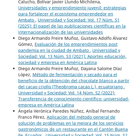
Calucho, Bolívar Javier Llundo Michilena,
Universidades y emprendimiento juvenil: estrategias
para fortalecer el ecosistema emprendedor en
Ambato
,
Universidad y Sociedad: Vol. 17 Núm. S1
(2025): El papel de las publicaciones científicas en la
internacionalización de las universidades
Diego Armando Freire Muñoz, Gustavo Adolfo Álvarez
Gómez,
Evaluación de los emprendimientos post
pandemia en la ciudad de Ambato
,
Universidad y
Sociedad: Vol. 13 Núm. S3 (2021): Aportes educación,
sociedad y empresa en América Latina
Diego Armando Freire Muñoz, Dayana Salome Díaz
López,
Método de fermentación y secado para el
beneficio de la obtención del chocolate blanco a partir
del cacao criollo (Theobroma cacao L.), ecuatoriano
,
Universidad y Sociedad: Vol. 14 Núm. S2 (2022):
Transferencia de conocimiento científico: universidad-
empresa en América Latina
Ángela Verónica Paredes Núñez, Aníbal Fernando
Franco Pérez,
Aplicación del método general de
solución de problemas en la mejora de los servicios
gastronómicos de un restaurante en el Cantón Buena
Fe, Ecuador
,
Universidad y Sociedad: Vol. 15 Núm. S2