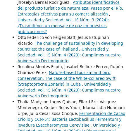
Jhoselyn Bernal Rodríguez ,
Atributos identificativos
del producto turístico de naturaleza: Paseo por el Río.
Estrategias efectivas para su comercialización
,
Universidad y Sociedad: Vol. 16 Núm. 3 (2024):
¿Trasmitimos un mensaje de paz en nuestras
publicaciones?
Otto Federico von Feigenblatt, Jesús Estupiñán
Ricardo,
The challenge of sustainability in developing
countries: the case of Thailand
,
Universidad y
Sociedad: Vol. 15 Núm. 4 (2023): Cumplimos nuestro
Aniversario Decimoquinto
Rosalina Montes Espín, Josabel Belliure Ferrer, Rubén
Chamizo Pérez,
Nature-based tourism and bird
conservation. The case of the White-collared Swift
(Streptoprocne Zonaris) in Cuba
,
Universidad y
Sociedad: Vol. 15 Núm. 4 (2023): Cumplimos nuestro
Aniversario Decimoquinto
Thalia Madyson Lagos Quispe, Ellard Eric Vásquez
Montenegro, Golber Rojas Yauri, Idania Lidia Huamani
Urpe, Julio Cesar Sosa Choque,
Fermentación de Cacao
Criollo y CCN-51: Bacteria Lactobacillus Fermentum y
levadura LSaccharomyces Cerevisiae
,
Universidad y
Sociedad: Vol. 16 Núm. 4 (2024): !¿ Bienestar en el