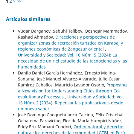
1
2
>
>>
Artículos similares
Vüqar Dargahov, Sabuhi Talibov, Qoshqar Mammadov,
Rashad Ahmadov,
Direcciones y perspectivas de
organizar zonas de recreación turística en Karabaj y
regiones económicas de Zangezur oriental
,
Universidad y Sociedad: Vol. 16 Núm. 5 (2024): La
necesidad de unir el estudio de las tecnociencias y las
humanidades
Danilo Daniel García Hernández, Ernesto Molina-
Santana, José Manuel Álvarez-Alvarado, Julio Cesar
Ramírez Ceballos, Mauricio Lavador Osorio,
Proposing
a New Vision for Understanding Cities through Co-
evolutionary Processes
,
Universidad y Sociedad: Vol.
16 Núm. 2 (2024): Repensar las publicaciones desde
un nuevo saber
José Domingo Choquehuanca Calcina, Félix Cristóbal
Ochatoma Paravicino, Flor de María Humpiri Núñez,
Eddy Erik Mamani Condori,
Orden natural y derecho
natural: los derechos de la comunidad LGTBI en Perú
,