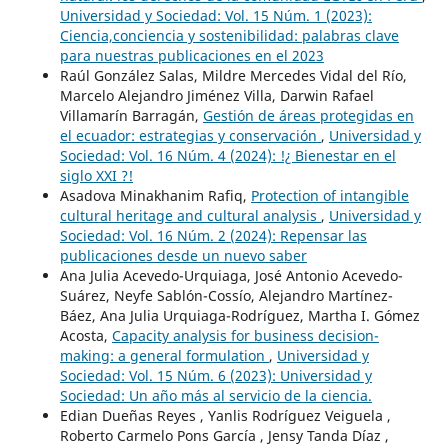
Universidad y Sociedad: Vol. 15 Núm. 1 (2023):
Ciencia,conciencia y sostenibilidad: palabras clave
para nuestras publicaciones en el 2023
Raúl González Salas, Mildre Mercedes Vidal del Río,
Marcelo Alejandro Jiménez Villa, Darwin Rafael
Villamarín Barragán,
Gestión de áreas protegidas en
el ecuador: estrategias y conservación
,
Universidad y
Sociedad: Vol. 16 Núm. 4 (2024): !¿ Bienestar en el
siglo XXI ?!
Asadova Minakhanim Rafiq,
Protection of intangible
cultural heritage and cultural analysis
,
Universidad y
Sociedad: Vol. 16 Núm. 2 (2024): Repensar las
publicaciones desde un nuevo saber
Ana Julia Acevedo-Urquiaga, José Antonio Acevedo-
Suárez, Neyfe Sablón-Cossío, Alejandro Martínez-
Báez, Ana Julia Urquiaga-Rodríguez, Martha I. Gómez
Acosta,
Capacity analysis for business decision-
making: a general formulation
,
Universidad y
Sociedad: Vol. 15 Núm. 6 (2023): Universidad y
Sociedad: Un año más al servicio de la ciencia.
Edian Dueñas Reyes , Yanlis Rodríguez Veiguela ,
Roberto Carmelo Pons García , Jensy Tanda Díaz ,