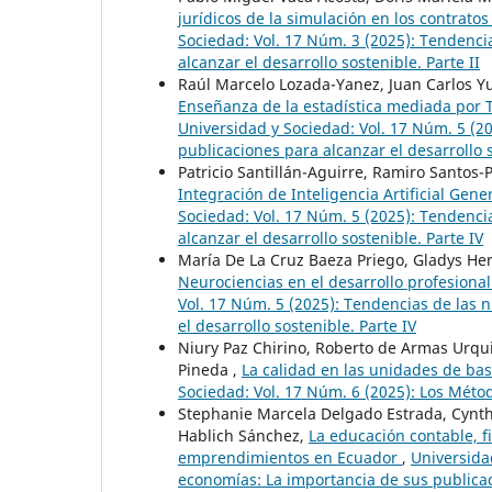
jurídicos de la simulación en los contrat
Sociedad: Vol. 17 Núm. 3 (2025): Tendenci
alcanzar el desarrollo sostenible. Parte II
Raúl Marcelo Lozada-Yanez, Juan Carlos Y
Enseñanza de la estadística mediada por 
Universidad y Sociedad: Vol. 17 Núm. 5 (2
publicaciones para alcanzar el desarrollo s
Patricio Santillán-Aguirre, Ramiro Santo
Integración de Inteligencia Artificial Gen
Sociedad: Vol. 17 Núm. 5 (2025): Tendenci
alcanzar el desarrollo sostenible. Parte IV
María De La Cruz Baeza Priego, Gladys Her
Neurociencias en el desarrollo profesional
Vol. 17 Núm. 5 (2025): Tendencias de las 
el desarrollo sostenible. Parte IV
Niury Paz Chirino, Roberto de Armas Urqui
Pineda ,
La calidad en las unidades de ba
Sociedad: Vol. 17 Núm. 6 (2025): Los Método
Stephanie Marcela Delgado Estrada, Cynthi
Hablich Sánchez,
La educación contable, fi
emprendimientos en Ecuador
,
Universida
economías: La importancia de sus publicaci