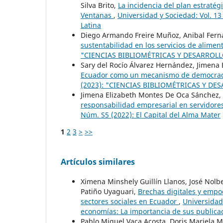
Silva Brito,
La incidencia del plan estratég
Ventanas
,
Universidad y Sociedad: Vol. 1
Latina
Diego Armando Freire Muñoz, Anibal Fern
sustentabilidad en los servicios de alimen
"CIENCIAS BIBLIOMÉTRICAS Y DESARROLL
Sary del Rocío Álvarez Hernández, Jimena
Ecuador como un mecanismo de democracia
(2023): "CIENCIAS BIBLIOMÉTRICAS Y DE
Jimena Elizabeth Montes De Oca Sánchez, 
responsabilidad empresarial en servidore
Núm. S5 (2022): El Capital del Alma Mater
1
2
3
>
>>
Artículos similares
Ximena Minshely Guillín Llanos, José Nolb
Patiño Uyaguari,
Brechas digitales y emp
sectores sociales en Ecuador
,
Universidad
economías: La importancia de sus publicaci
Pablo Miguel Vaca Acosta, Doris Mariela