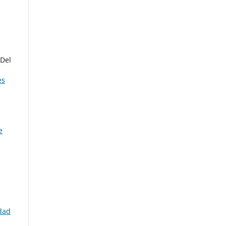
 Del
es
e
idad