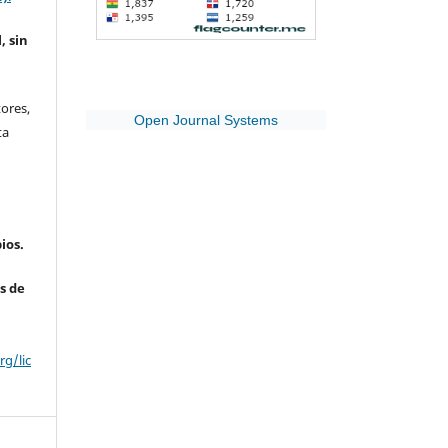
, sin
ores,
Open Journal Systems
ta
ios.
s de
g/lic