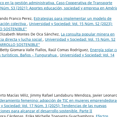
ico en la gestión administrativa. Caso Cooperativa de Transporte
3 Núm. S3 (2021): Aportes educación, sociedad y empresa en Améri
ando Franco Perez,
Estrategias para implementar un modelo de
tación colectiva
,
Universidad y Sociedad: Vol. 15 Núm. S2 (2023):
O SOSTENIBLE"
 Elizabeth Montes De Oca Sánchez,
La consulta popular minera en
 directa y lucha social
,
Universidad y Sociedad: Vol. 15 Núm. S2
SARROLLO SOSTENIBLE"
Betty Giomara Valle Fiallos, Raúl Comas Rodríguez,
Energía solar 
s turísticos. Baños – Tungurahua
,
Universidad y Sociedad: Vol. 14
erto Macías Véliz, Jimmy Rafael Landaburu Mendoza, Javier Leonar
oderamiento femenino: adopción de TIC en mujeres emprendedora
 y Sociedad: Vol. 17 Núm. 3 (2025): Tendencias de las nuevas
ones para alcanzar el desarrollo sostenible. Parte II
 Mora Cárdenas, Erika Michelle Toapanta Guachamboza,
Efectos