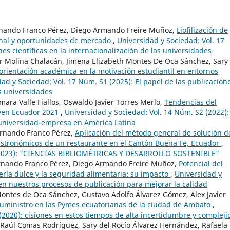
Fernando Franco Pérez, Diego Armando Freire Muñoz,
Liofilización de
ional y oportunidades de mercado
,
Universidad y Sociedad: Vol. 17
es científicas en la internacionalización de las universidades
ier Molina Chalacán, Jimena Elizabeth Montes De Oca Sánchez, Sary
 orientación académica en la motivación estudiantil en entornos
ad y Sociedad: Vol. 17 Núm. S1 (2025): El papel de las publicacion
as universidades
ara Valle Fiallos, Oswaldo Javier Torres Merlo,
Tendencias del
ven Ecuador 2021
,
Universidad y Sociedad: Vol. 14 Núm. S2 (2022):
 universidad-empresa en América Latina
ernando Franco Pérez,
Aplicación del método general de solución d
gastronómicos de un restaurante en el Cantón Buena Fe, Ecuador
,
2 (2023): "CIENCIAS BIBLIOMÉTRICAS Y DESARROLLO SOSTENIBLE"
Fernando Franco Pérez, Diego Armando Freire Muñoz,
Potencial del
ría dulce y la seguridad alimentaria: su impacto
,
Universidad y
en nuestros procesos de publicación para mejorar la calidad
ontes de Oca Sánchez, Gustavo Adolfo Álvarez Gómez, Alex Javier
suministro en las Pymes ecuatorianas de la ciudad de Ambato
,
(2020): cisiones en estos tiempos de alta incertidumbre y complej
Raúl Comas Rodríguez, Sary del Rocío Álvarez Hernández, Rafaela