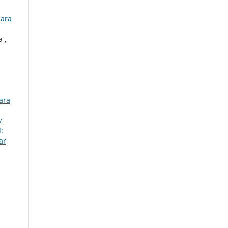
para
 ,
ara
y
:
ar