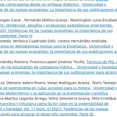
os de compraventa desde un enfoque didáctico
,
Universidad y
as de las nuevas economías: La importancia de sus publicaciones 
ungan-Cazar , Fernando Molina-Granja , Washington Luna-Encalada
TIC: tendencias, desafíos y propuestas pedagógicas emergentes
,
025): Tendencias de las nuevas economías: la importancia de sus
ostenible. Parte IV
s-Poveda, Verónica Cuadrado-Solis, Lorena Hernández-Andrade,
erativa en Metodologías Activas para la Enseñanza
,
Universidad y
as de las nuevas economías: la importancia de sus publicaciones p
nández Romero, Francisco Javier Jiménez Tecillo,
Técnicas de PNL 
 de los estudiantes de contaduría Pública.
,
Universidad y Sociedad
nuevas economías: la importancia de sus publicaciones para alcanz
za, Dámaris Valero Rivero, Vivian Rodríguez Acosta , Noris Tamayo
se de gastronomía en cuba: acciones para la mejora
,
Universidad y
s Multicriterios y su aplicación en la Investigación Científica
a Maritza Legarda Arrega, Vilma Simisterra Gracia, Félix Cristóbal
nanciera y tributaria como factor clave en la sostenibilidad de
d y Sociedad: Vol. 17 Núm. 4 (2025): Tendencias de las nuevas
ones para alcanzar el desarrollo sostenible. Parte III