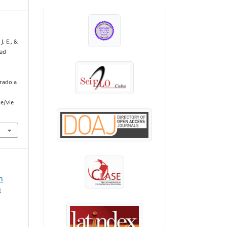
INDEXADA EN:
J. E., &
dad
erado a
le/vie
n
n