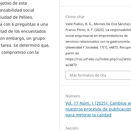
jetivo de esta
onsabilidad social
Cómo citar
iudad de Pelileo,
ta con 6 preguntas a una
Valle Fiallos, B. G., Montes De Oca Sánchez, 
Franco Pérez, A. F. (2025). La responsabili
tad de los encuestados
social empresarial en emprendedores de
, sin embargo, un grupo
servicios relacionados con la gastronomía.
a tarea. Se determinó que,
Universidad Y Sociedad
,
17
(1), e4873. Recup
l compromiso con la
partir de
https://rus.ucf.edu.cu/index.php/rus/artic
w/4873
Más formatos de cita
Número
Vol. 17 Núm. 1 (2025): Cambios e
nuestros procesos de publicació
para mejorar la calidad
Sección