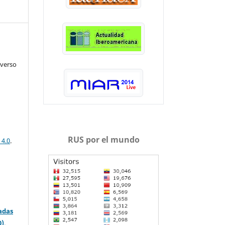
iverso
RUS por el mundo
 4.0
.
adas
0)
.