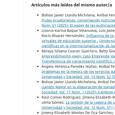
Artículos más leídos del mismo autor/a
Bolívar Javier Llundo Michilena, Aníbal 
frutas ecuatorianas: conservación nutric
Núm. S1 (2025): El papel de las publicacion
Lisenia Karina Baque Villanueva, Luís Jav
Rocío Álvarez Hernández,
Influencia de la
virtuales de educación superior
,
Universid
científicas en la internacionalización de l
Mireya Silvana Cuarán Guerrero, Betty Giom
emprendimiento joven: caso Emprende Jo
Transferencia de conocimiento científico:
Ángela Verónica Paredes Núñez, Aníbal F
problemas en la mejora de los servicios 
Universidad y Sociedad: Vol. 15 Núm. S
Bolivar Javier Llundo Michelena, Aníbal 
Llantén Mayor en la elaboración de panade
Sociedad: Vol. 17 Núm. 1 (2025): Cambios 
Raúl Comas Rodríguez, Jimena Elizabeth M
Lema Gómez,
La gestión de la cadena de 
Universidad y Sociedad: Vol. 12 Núm. S(1) 
Jimena Elizabeth Montes De Oca Sánchez, 