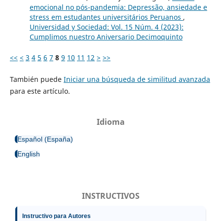
emocional no pós-pandemia: Depressão, ansiedade e
stress em estudantes universitários Peruanos
,
Universidad y Sociedad: Vol. 15 Núm. 4 (2023):
Cumplimos nuestro Aniversario Decimoquinto
<<
<
3
4
5
6
7
8
9
10
11
12
>
>>
También puede
Iniciar una búsqueda de similitud avanzada
para este artículo.
Idioma
Español (España)
English
INSTRUCTIVOS
Instructivo para Autores