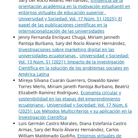
Sary Del Rocío Álvarez Hernández,
Influencia de la
orientación académica en la motivación estudiantil en
entornos virtuales de educación superior
,
Universidad y Sociedad: Vol. 17 Núm. S1 (2025): El
papel de las publicaciones científicas en la
internacionalización de las universidades
Jenny Fernanda Enríquez Chugá, Miriam Janneth
Pantoja Burbano, Sary del Rocío Álvarez Hernández,
Investigaciones sobre marketing digital en las
universidades ecuatorianas
,
Universidad y Sociedad:
Vol. 13 Núm. S1 (2021): Impacto de la investigación
Científica en la solución de los problemas sociales en
América Latina
Mireya Silvana Cuarán Guerrero, Oswaldo Xavier
Torres Merlo, Miriam Janeth Pantoja Burbano, Beatriz
Elizabeth Ramírez Rodríguez,
Economía circular y
sostenibilidad en las etapas del emprendimiento
ecuatoriano
,
Universidad y Sociedad: Vol. 17 Núm. 6
(2025): Los Métodos Multicriterios y su aplicación en la
Investigación Científica
Luis Germán Castro Morales, Diana Estefanía Castro
Armas, Sary del Rocío Álvarez Hernández, Carlos
William Maldonado Gudiño,
Entornos virtuales de