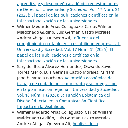
aprendizaje y desempeño académico en estudiantes
de Derecho
,
Universidad y Sociedad: Vol. 17 Núm. S1
(2025): El papel de las publicaciones científicas en la
internacionalización de las universidades
Wilmer Medardo Arias Collaguazo, Carlos Wilman
Maldonado Gudiño, Luis Germán Castro Morales,
Andrea Abigail Quevedo Ati,
Influencia del
cumplimiento contable en la estabilidad empresarial
,
Universidad y Sociedad: Vol. 17 Núm. S1 (2025): El
papel de las publicaciones científicas en la
internacionalización de las universidades
Sary del Rocío Álvarez Hernández, Oswaldo Xavier
Torres Merlo, Luis Germán Castro Morales, Miriam
Janeth Pantoja Burbano,
Valoración económica del
trabajo de cuidado no remunerado y su integración
en la planificación regional
,
Universidad y Sociedad:
Vol. 18 Núm. 1 (2026): La Función Epistémica del
Diseño Editorial en la Comunicación Científica:
Impacto en la Visibilidad
Wilmer Medardo Arias Collaguazo, Carlos William
Maldonado Gudiño, Luis German Castro Morales,
Andrea Abigail Quevedo Ati,
Análisis de la