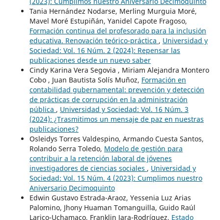
(2023): Cumplimos nuestro Aniversario Decimoquinto
Tania Hernández Nodarse, Merling Murguia Moré,
Mavel Moré Estupiñán, Yanidel Capote Fragoso,
Formación continua del profesorado para la inclusión
educativa. Renovación teórico-práctica
,
Universidad y
Sociedad: Vol. 16 Núm. 2 (2024): Repensar las
publicaciones desde un nuevo saber
Cindy Karina Vera Segovia , Miriam Alejandra Montero
Cobo , Juan Bautista Solís Muñoz,
Formación en
contabilidad gubernamental: prevención y detección
de prácticas de corrupción en la administración
pública
,
Universidad y Sociedad: Vol. 16 Núm. 3
(2024): ¿Trasmitimos un mensaje de paz en nuestras
publicaciones?
Osleidys Torres Valdespino, Armando Cuesta Santos,
Rolando Serra Toledo,
Modelo de gestión para
contribuir a la retención laboral de jóvenes
investigadores de ciencias sociales
,
Universidad y
Sociedad: Vol. 15 Núm. 4 (2023): Cumplimos nuestro
Aniversario Decimoquinto
Edwin Gustavo Estrada-Araoz, Yessenia Luz Arias
Palomino, Jhony Huaman Tomanguilla, Guido Raúl
Larico-Uchamaco, Franklin Jara-Rodríguez,
Estado