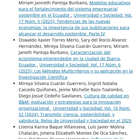
Miriam Janneth Pantoja Burbano,
Modelos educativos
para el fortalecimiento del sistema empresarial
sostenible en el Ecuador
,
Universidad y Sociedad: Vol.
17 Núm. 5 (2025): Tendencias de las nuevas
economías: la importancia de sus publicaciones para
alcanzar el desarrollo sostenible. Parte IV
Oswaldo Xavier Torres Merlo, Sary del Rocío Álvarez
Hernández, Mireya Silvana Cuarán Guerrero, Miriam
Janeth Pantoja Burbano,
Caracterización del
ecosistema emprendedor en la ciudad de Ibarra,
Ecuador
,
Universidad y Sociedad: Vol. 17 Núm. 6
(2025): Los Métodos Multicriterios y su aplicación en la
Investigación Científica
Mireya Silvana Cuarán Guerrero, Ingrid Natalia
Caicedo Quiñones, Jeime Michelle Razo Toalombo,
Diego Josué Cedeño Gavilanes,
Cultura de calidad en
B&M: evaluación y estrategias para la innovación
organizacional
,
Universidad y Sociedad: Vol. 16 Núm.
S2 (2024): Transmitir ciencia, sostenibilidad, y
sabiduría. Retos de Universidad y Sociedad en el 2025
Lisenia Karina Baque Villanueva, Luís Javier Molina
Chalacán, Jimena Elizabeth Montes De Oca Sánchez,