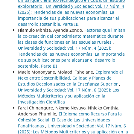
un parque científico tecnológico en Cuba: un estudio
exploratorio
,
Universidad y Sociedad: Vol. 17 Núm. 4
(2025): Tendencias de las nuevas economías: La
importancia de sus publicaciones para alcanzar el
desarrollo sostenible. Parte III
Hlamulo Mbhiza, Ayanda Zondo,
Factores que limitan
la co-creación del conocimiento matemático durante
las clases de funciones en las escuelas rurales
,
Universidad y Sociedad: Vol. 17 Núm. 4 (2025):
Tendencias de las nuevas economías: La importancia
de sus publicaciones para alcanzar el desarrollo
sostenible. Parte III
Maele Mononyane, Molaodi Tshelane,
Explorando el
Nexo entre Sostenibilidad, Calidad y Planes de
Estudios Decolonizados en la Enseñanza Superior
,
Universidad y Sociedad: Vol. 17 Núm. 6 (2025): Los
Métodos Multicriterios y su aplicación en la
Investigación Científica
Farai Chinangure, Nkomo Novuyo, Nhleko Cynthia,
Anderson Phumlile,
El Idioma como Recurso Para la
Cohesión Social: El Caso de Las Universidades
Panafricanas
,
Universidad y Sociedad: Vol. 17 Núm. 6
(2025): Los Métodos Multicriterios y su aplicación en la