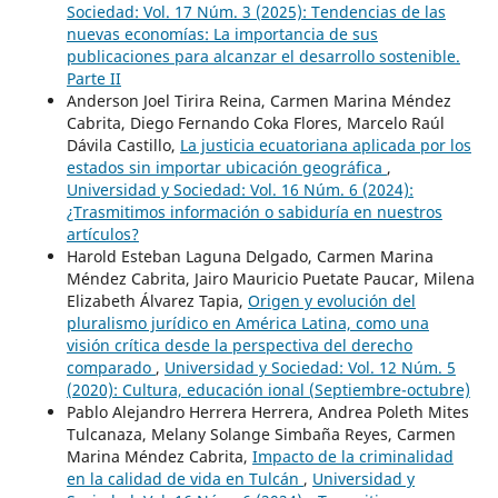
Sociedad: Vol. 17 Núm. 3 (2025): Tendencias de las
nuevas economías: La importancia de sus
publicaciones para alcanzar el desarrollo sostenible.
Parte II
Anderson Joel Tirira Reina, Carmen Marina Méndez
Cabrita, Diego Fernando Coka Flores, Marcelo Raúl
Dávila Castillo,
La justicia ecuatoriana aplicada por los
estados sin importar ubicación geográfica
,
Universidad y Sociedad: Vol. 16 Núm. 6 (2024):
¿Trasmitimos información o sabiduría en nuestros
artículos?
Harold Esteban Laguna Delgado, Carmen Marina
Méndez Cabrita, Jairo Mauricio Puetate Paucar, Milena
Elizabeth Álvarez Tapia,
Origen y evolución del
pluralismo jurídico en América Latina, como una
visión crítica desde la perspectiva del derecho
comparado
,
Universidad y Sociedad: Vol. 12 Núm. 5
(2020): Cultura, educación ional (Septiembre-octubre)
Pablo Alejandro Herrera Herrera, Andrea Poleth Mites
Tulcanaza, Melany Solange Simbaña Reyes, Carmen
Marina Méndez Cabrita,
Impacto de la criminalidad
en la calidad de vida en Tulcán
,
Universidad y