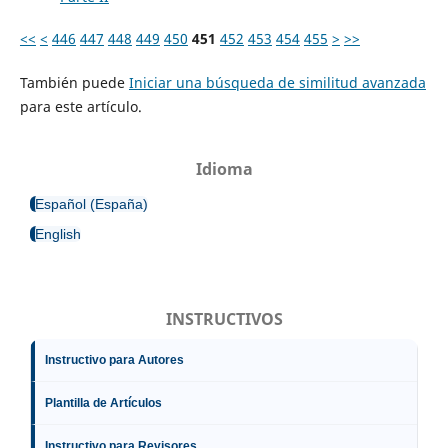
<<
<
446
447
448
449
450
451
452
453
454
455
>
>>
También puede
Iniciar una búsqueda de similitud avanzada
para este artículo.
Idioma
Español (España)
English
INSTRUCTIVOS
Instructivo para Autores
Plantilla de Artículos
Instructivo para Revisores