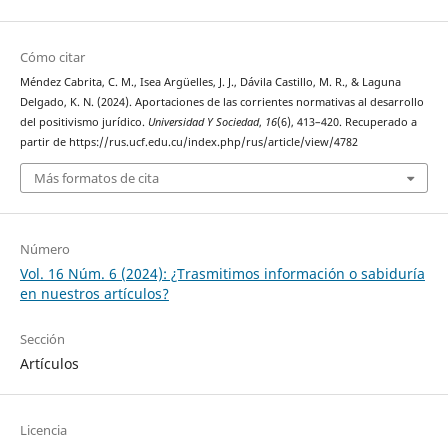
Cómo citar
Méndez Cabrita, C. M., Isea Argüelles, J. J., Dávila Castillo, M. R., & Laguna
Delgado, K. N. (2024). Aportaciones de las corrientes normativas al desarrollo
del positivismo jurídico.
Universidad Y Sociedad
,
16
(6), 413–420. Recuperado a
partir de https://rus.ucf.edu.cu/index.php/rus/article/view/4782
Más formatos de cita
Número
Vol. 16 Núm. 6 (2024): ¿Trasmitimos información o sabiduría
en nuestros artículos?
Sección
Artículos
Licencia