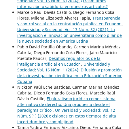
Sociedad: Vol. 16 Núm. 6 (2024): ¿Trasmitimos
información o sabiduría en nuestros artículos?
Marcelo Raul Dávila Castillo, Diego Fernando Coka
Flores, Milena Elizabeth Álvarez Tapia,
Transparencia
y control social en la contratación pública en Ecuador
,
Universidad y Sociedad: Vol. 13 Núm. S2 (2021): La
investigación e innovación universitaria como pilar de
la nueva sociedad en América Latina
Pablo David Portilla Obando, Carmen Marina Méndez
Cabrita, Diego Fernando Coka Flores, Jairo Mauricio
Puetate Paucar,
Desafíos regulatorios de la
inteligencia artificial en Ecuador
,
Universidad y
Sociedad: Vol. 16 Núm. 1 (2024): Difusión y promoción
de la investigación científica en la Educación Superior
Cubana
Nickson Paúl Eche Bastidas, Carmen Marina Méndez
Cabrita, Diego Fernando Coka Flores, Marcelo Raúl
Dávila Castillo,
El pluralismo jurídico como sistema
alternativo de derecho. Una propuesta desde el
paradigma crítico
,
Universidad y Sociedad: Vol. 12
Núm. S(1) (2020): cisiones en estos tiempos de alta
incertidumbre y complejidad
Tamia Yadira Enríquez Vizcaíno, Diego Fernando Coka