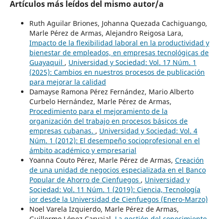
Artículos más leídos del mismo autor/a
Ruth Aguilar Briones, Johanna Quezada Cachiguango,
Marle Pérez de Armas, Alejandro Reigosa Lara,
Impacto de la flexibilidad laboral en la productividad y
bienestar de empleados, en empresas tecnológicas de
Guayaquil
,
Universidad y Sociedad: Vol. 17 Núm. 1
(2025): Cambios en nuestros procesos de publicación
para mejorar la calidad
Damayse Ramona Pérez Fernández, Mario Alberto
Curbelo Hernández, Marle Pérez de Armas,
Procedimiento para el mejoramiento de la
organización del trabajo en procesos básicos de
empresas cubanas.
,
Universidad y Sociedad: Vol. 4
Núm. 1 (2012): El desempeño socioprofesional en el
ámbito académico y empresarial
Yoanna Couto Pérez, Marle Pérez de Armas,
Creación
de una unidad de negocios especializada en el Banco
Popular de Ahorro de Cienfuegos
,
Universidad y
Sociedad: Vol. 11 Núm. 1 (2019): Ciencia, Tecnología
ior desde la Universidad de Cienfuegos (Enero-Marzo)
Noel Varela Izquierdo, Marle Pérez de Armas,
Guillermo López Carvajal,
La gestión del conocimiento