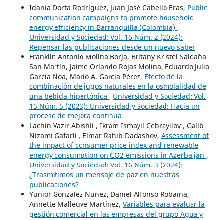
Idania Dorta Rodríguez, Juan José Cabello Eras,
Public
communication campaigns to promote household
energy efficiency in Barranquilla (Colombia)
,
Universidad y Sociedad: Vol. 16 Núm. 2 (2024):
Repensar las publicaciones desde un nuevo saber
Franklin Antonio Molina Borja, Britany Kristel Saldaña
San Martín, Jaime Orlando Rojas Molina, Eduardo Julio
Garcia Noa, Mario A. Garcia Pérez,
Efecto de la
combinación de jugos naturales en la osmolalidad de
una bebida hipertónica
,
Universidad y Sociedad: Vol.
15 Núm. 5 (2023): Universidad y Sociedad: Hacia un
proceso de mejora continua
Lachin Vazir Abishli , Ikram Ismayil Cebrayilov , Galib
Nizami Gafarli , Elmar Rahib Dadashov,
Assessment of
the impact of consumer price index and renewable
energy consumption on CO2 emissions in Azerbaijan
,
Universidad y Sociedad: Vol. 16 Núm. 3 (2024):
¿Trasmitimos un mensaje de paz en nuestras
publicaciones?
Yunior González Núñez, Daniel Alfonso Robaina,
Annette Malleuve Martínez,
Variables para evaluar la
gestión comercial en las empresas del grupo Agua y