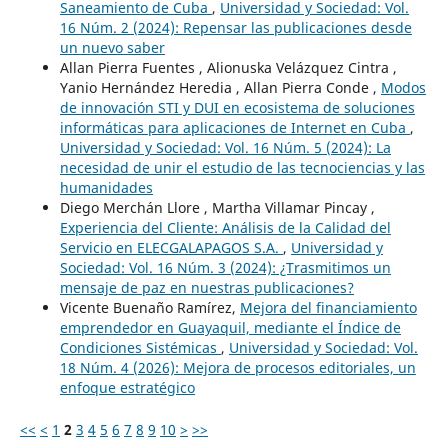
Saneamiento de Cuba
,
Universidad y Sociedad: Vol.
16 Núm. 2 (2024): Repensar las publicaciones desde
un nuevo saber
Allan Pierra Fuentes , Alionuska Velázquez Cintra ,
Yanio Hernández Heredia , Allan Pierra Conde ,
Modos
de innovación STI y DUI en ecosistema de soluciones
informáticas para aplicaciones de Internet en Cuba
,
Universidad y Sociedad: Vol. 16 Núm. 5 (2024): La
necesidad de unir el estudio de las tecnociencias y las
humanidades
Diego Merchán Llore , Martha Villamar Pincay ,
Experiencia del Cliente: Análisis de la Calidad del
Servicio en ELECGALAPAGOS S.A.
,
Universidad y
Sociedad: Vol. 16 Núm. 3 (2024): ¿Trasmitimos un
mensaje de paz en nuestras publicaciones?
Vicente Buenaño Ramírez,
Mejora del financiamiento
emprendedor en Guayaquil, mediante el Índice de
Condiciones Sistémicas
,
Universidad y Sociedad: Vol.
18 Núm. 4 (2026): Mejora de procesos editoriales, un
enfoque estratégico
<<
<
1
2
3
4
5
6
7
8
9
10
>
>>