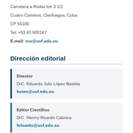
Carretera a Rodas km 3 1/2
Cuatro Caminos, Cienfuegos, Cuba
CP 55100
Tel: +53 43 500167
E-mail:
rus@ucf.edu.cu
Dirección editorial
Director
DrC. Eduardo Julio López Bastida
kuten@ucf.edu.cu
Editor Científico
DrC. Henrry Ricardo Cabrera
hricardo@ucf.edu.cu