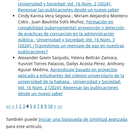
Universidad y Sociedad: Vol. 16 Núm. 2 (2024):
Repensar las publicaciones desde un nuevo saber
Cindy Karina Vera Segovia , Miriam Alejandra Montero
Cobo , Juan Bautista Solís Muñoz,
Formación en
contabilidad gubernamental: prevención y detección
de prácticas de corrupción en la administración
pública
,
Universidad y Sociedad: Vol. 16 Núm. 3
(2024): ¿Trasmitimos un mensaje de paz en nuestras
publicaciones?
Alexander Govin Sanjudo, Yelena Beltrán Zamora,
Yusniel Torres Palacios, Dailys Acosta Pérez, Anthony
Aguiar Medina,
Aprendizaje basado en proyectos
aplicado a estudiantes del colegio universitario de la
universidad de la habana
,
Universidad y Sociedad:
Vol. 16 Núm. 2 (2024): Repensar las publicaciones
desde un nuevo saber
<<
<
1
2
3
4
5
6
7
8
9
10
>
>>
También puede
Iniciar una búsqueda de similitud avanzada
para este artículo.