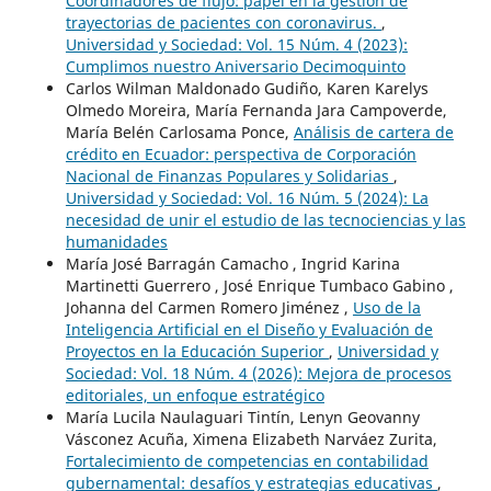
Coordinadores de flujo: papel en la gestión de
trayectorias de pacientes con coronavirus.
,
Universidad y Sociedad: Vol. 15 Núm. 4 (2023):
Cumplimos nuestro Aniversario Decimoquinto
Carlos Wilman Maldonado Gudiño, Karen Karelys
Olmedo Moreira, María Fernanda Jara Campoverde,
María Belén Carlosama Ponce,
Análisis de cartera de
crédito en Ecuador: perspectiva de Corporación
Nacional de Finanzas Populares y Solidarias
,
Universidad y Sociedad: Vol. 16 Núm. 5 (2024): La
necesidad de unir el estudio de las tecnociencias y las
humanidades
María José Barragán Camacho , Ingrid Karina
Martinetti Guerrero , José Enrique Tumbaco Gabino ,
Johanna del Carmen Romero Jiménez ,
Uso de la
Inteligencia Artificial en el Diseño y Evaluación de
Proyectos en la Educación Superior
,
Universidad y
Sociedad: Vol. 18 Núm. 4 (2026): Mejora de procesos
editoriales, un enfoque estratégico
María Lucila Naulaguari Tintín, Lenyn Geovanny
Vásconez Acuña, Ximena Elizabeth Narváez Zurita,
Fortalecimiento de competencias en contabilidad
gubernamental: desafíos y estrategias educativas
,