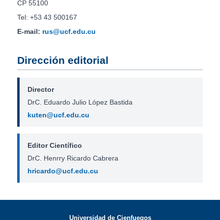
CP 55100
Tel: +53 43 500167
E-mail:
rus@ucf.edu.cu
Dirección editorial
Director
DrC. Eduardo Julio López Bastida
kuten@ucf.edu.cu
Editor Científico
DrC. Henrry Ricardo Cabrera
hricardo@ucf.edu.cu
Universidad de Cienfuegos